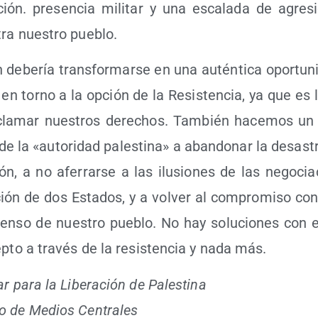
ción. pre­sen­cia mili­tar y una esca­la­da de agre­s
tra nues­tro pueblo.
 debe­ría trans­for­mar­se en una autén­ti­ca opor­tu­n
 en torno a la opción de la Resis­ten­cia, ya que es
cla­mar nues­tros dere­chos. Tam­bién hace­mos un 
 de la «auto­ri­dad pales­ti­na» a aban­do­nar la desas­t
ón, a no afe­rrar­se a las ilu­sio­nes de las nego­cia
ción de dos Esta­dos, y a vol­ver al com­pro­mi­so con
sen­so de nues­tro pue­blo. No hay solu­cio­nes con
ep­to a tra­vés de la resis­ten­cia y nada más.
ar para la Libe­ra­ción de Pales­ti­na
to de Medios Centrales