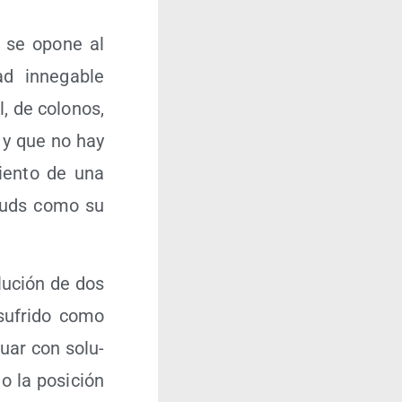
 se opo­ne al
ad inne­ga­ble
l, de colo­nos,
l y que no hay
mien­to de una
l-Quds como su
lu­ción de dos
sufri­do como
­nuar con solu­
o la posi­ción