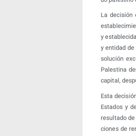
La deci­sión
esta­ble­ci­m
y esta­ble­ci­
y enti­dad de
solu­ción exc
Pales­ti­na d
capi­tal, des
Esta deci­sió
Esta­dos y d
resul­ta­do de
cio­nes de re