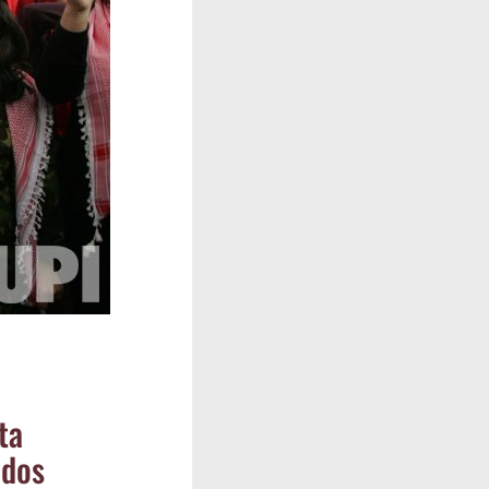
­ta
 dos