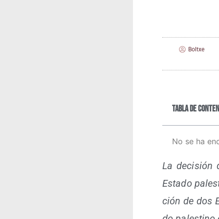
Boltxe
Tabla de conten
No se ha en
La deci­sión 
Esta­do pales­
ción de dos Es
do pales­tino 