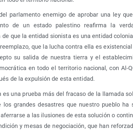
 del par­la­men­to enemi­go de apro­bar una ley que
ien­to de un esta­do pales­tino reafir­ma la ver­d
da de que la enti­dad sio­nis­ta es una enti­dad colo­nia
 reem­pla­zo, que la lucha con­tra ella es exis­ten­cia
ep­to su sali­da de nues­tra tie­rra y el esta­ble­ci­
emo­crá­ti­ca en todo el terri­to­rio nacio­nal, con A
­pués de la expul­sión de esta entidad.
n es una prue­ba más del fra­ca­so de la lla­ma­da so
e los gran­des desas­tres que nues­tro pue­blo ha 
 afe­rrar­se a las ilu­sio­nes de esta solu­ción o con­ti
n­di­ción y mesas de nego­cia­ción, que han refor­za­d