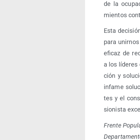
de la ocu­pa­
mien­tos con­
Esta deci­sión
para unir­nos
efi­caz de re
a los líde­res
ción y solu­ci
infa­me solu­
tes y el con­
sio­nis­ta exc
Fren­te Popu­l
Depar­ta­men­