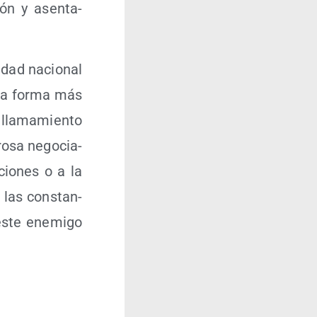
ión y asen­ta­
i­dad nacio­nal
 la for­ma más
lla­ma­mien­to
ro­sa nego­cia­
­cio­nes o a la
 las cons­tan­
 este enemi­go