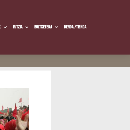
k
Iritzia
Boltxe­te­ka
Den­da /​Tien­da