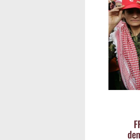
FP
dem