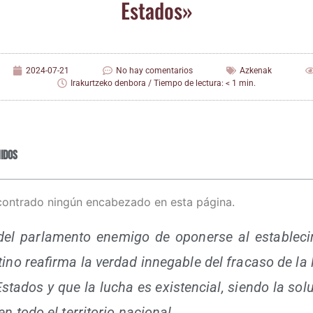
Estados»
2024-07-21
No hay comentarios
Azkenak
Irakurtzeko denbora / Tiempo de lectura: < 1 min.
idos
contrado ningún encabezado en esta página.
del par­la­men­to enemi­go de opo­ner­se al esta­ble­ci
tino reafir­ma la ver­dad inne­ga­ble del fra­ca­so de la 
ta­dos y que la lucha es exis­ten­cial, sien­do la sol
en todo el terri­to­rio nacional.