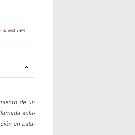
[jp_post_view]
­mien­to de un
lla­ma­da solu­
u­ción un Esta­