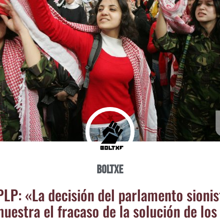
Boltxe
LP: «La deci­sión del par­la­men­to sio­nis
ues­tra el fra­ca­so de la solu­ción de los