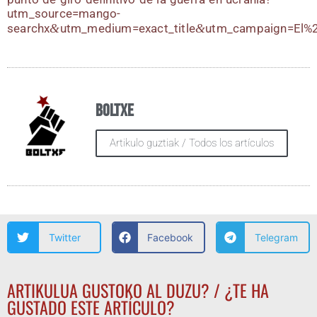
utm_source=mango-
searchx
&
utm_medium=exact_title
&
utm_campaign=El%
Boltxe
Artikulo guztiak / Todos los artículos
Twitter
Facebook
Telegram
ARTIKULUA GUSTOKO AL DUZU? / ¿TE HA
GUSTADO ESTE ARTÍCULO?