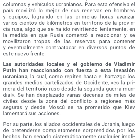
colum­nas y vehícu­los ucra­nia­nos. Para esta ofen­si­va el
país movi­li­zó lo mejor de sus reser­vas en hom­bres
y equi­pos, logran­do en las pri­me­ras horas avan­zar
varios cien­tos de kiló­me­tros en terri­to­rio de la pro­vin­
cia rusa, algo que se ha ido revir­tien­do len­ta­men­te, en
la medi­da en que Rusia comen­zó a reac­cio­nar y se
movi­li­za­ron tro­pas de las reser­vas para con­te­ner
y even­tual­men­te con­tra­ata­car en diver­sos pun­tos de
este nue­vo frente.
Las auto­ri­da­des loca­les y el gobierno de Vla­di­mir
Putin han reac­cio­na­do con fuer­za a esta inva­sión
ucra­nia­na
, la cual, como repi­ten has­ta el har­taz­go los
gran­des medios car­te­li­za­dos de Occi­den­te, «es la pri­
me­ra del terri­to­rio ruso des­de la segun­da gue­rra mun­
dial». Se han des­pla­za­do varias dece­nas de miles de
civi­les des­de la zona del con­flic­to a regio­nes más
segu­ras y des­de Mos­cú se ha pro­me­ti­do que Kiev
lamen­ta­rá sus acciones.
Por su par­te, los alia­dos occi­den­ta­les de Ucra­nia, lue­go
de pre­ten­der­se com­ple­ta­men­te sor­pren­di­dos por los
hechos, han nega­do sis­te­má­ti­ca­men­te cual­quier impli­