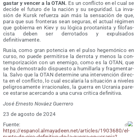
gas­tar y ven­cer a la OTAN.
Es un con­flic­to en el cual se
deci­de el futu­ro de la nación y su segu­ri­dad. La inva­
sión de Kursk refuer­za aún más la sen­sa­ción de que,
para que sus fron­te­ras sean segu­ras, el actual régi­men
que gobier­na en Kiev y su lógi­ca proota­nis­ta y filo­fas­
cis­ta deben ser derro­ta­dos y expul­sa­dos
definitivamente.
Rusia, como gran poten­cia en el pul­so hege­mó­ni­co en
cur­so, no pue­de per­mi­tir­se la derro­ta y menos la con­
tem­po­ri­za­ción con un enemi­go, como es la OTAN, que
se ha demos­tra­do dis­pues­to a humi­llar­la y frag­men­tar­
la. Sal­vo que la OTAN deter­mi­ne una inter­ven­ción direc­
ta en el con­flic­to, lo cual esca­la­ría la situa­ción a nive­les
peli­gro­sa­men­te irra­cio­na­les, la gue­rra en Ucra­nia pare­
ce estar­se acer­can­do a una cur­va crí­ti­ca definitiva.
José Ernes­to Nováez Guerrero
23 de agos­to de 2024
Fuen­te:
https://espanol.almayadeen.net/articles/1903680/el-
punto-de-giro-definitivo-de-la-guerra-en-ucrania?