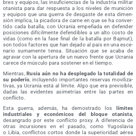
bres y equi­pos, las insu­fi­cien­cias de la indus­tria mili­tar
ota­nis­ta para dar res­pues­ta a los nive­les de muni­ción
y equi­pos que una gue­rra de des­gas­te de esta dimen­
sión impli­ca, la pica­do­ra de car­ne en que se ha con­ver­
ti­do cada bata­lla, con Ucra­nia empe­ña­da en defen­der
posi­cio­nes difí­cil­men­te defen­di­bles a un alto cos­to de
vidas (como en la fase final de la bata­lla por Baj­mut),
son todos fac­to­res que han deja­do al país en una esce­
na­rio suma­men­te ten­sa. Situa­ción que se aca­ba de
agra­var con la aper­tu­ra de un nue­vo fren­te que Ucra­nia
care­ce de múscu­lo para sos­te­ner en el tiempo.
Mien­tras,
Rusia aún no ha des­ple­ga­do la tota­li­dad de
su pode­río
, inclu­yen­do impor­tan­tes reser­vas movi­li­za­
ti­vas, ya Ucra­nia está al lími­te. Algo que era pre­vi­si­ble,
dadas las evi­den­tes asi­me­trías entre las par­tes en
conflicto.
Esta gue­rra, ade­más, ha demos­tra­do los
lími­tes
indus­tria­les y eco­nó­mi­cos del blo­que ota­nis­ta
,
desan­gra­do por este con­flic­to proxy. A dife­ren­cia de
otras incur­sio­nes en el pasa­do, como Yugos­la­via
o Libia, con­flic­tos cor­tos don­de la supe­rio­ri­dad aérea