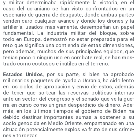
y mili­tar deter­mi­na­ba rápi­da­men­te la vic­to­ria, en el
caso del ucra­niano se han vis­to con­fron­ta­dos en un
esce­na­rio de gue­rra de des­gas­te, don­de ambas par­tes
ven­den caro cual­quier avan­ce y don­de los dro­nes y la
arti­lle­ría, usa­dos masi­va­men­te, desem­pe­ñan un papel
fun­da­men­tal. La indus­tria mili­tar del blo­que, sobre
todo en Euro­pa, demos­tró no estar pre­pa­ra­da para el
reto que sig­ni­fi­ca una con­tien­da de estas dimen­sio­nes,
pero ade­más, muchos de sus prin­ci­pa­les equi­pos, que
tenían poco o nin­gún uso en com­ba­te real, se han mos­
tra­do como cos­to­sos e inú­ti­les en el terreno.
Esta­dos Uni­dos
, por su par­te, si bien ha apro­ba­do
millo­na­rios paque­tes de ayu­da a Ucra­nia, ha sido len­to
en los ciclos de apro­ba­ción y envío de estos, ade­más
de tener que sor­tear las reser­vas polí­ti­cas inter­nas
ante un sec­tor del con­gre­so y el sena­do que ve la gue­
rra en cur­so como un gran des­per­di­cio de dine­ro. Ade­
más, en los últi­mos tiem­pos el gobierno de Biden ha
debi­do des­ti­nar impor­tan­tes sumas a sos­te­ner a su
socio geno­ci­da en Medio Orien­te, empan­ta­na­do en una
situa­ción poten­cial­men­te explo­si­va fru­to de sus crí­me­
nes y torpezas.