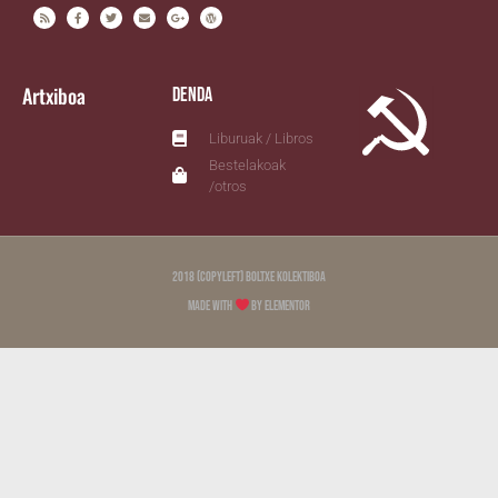
Artxiboa
Denda
Liburuak / Libros
Bestelakoak
/otros
2018 (copyleft) Boltxe Kolektiboa
Made with
by Elementor