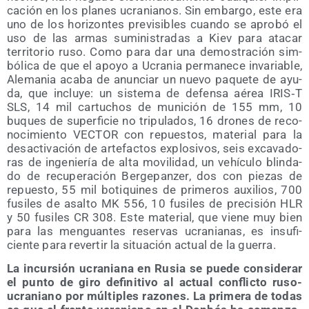
ca­ción en los pla­nes ucra­nia­nos. Sin embar­go, este era
uno de los hori­zon­tes pre­vi­si­bles cuan­do se apro­bó el
uso de las armas sumi­nis­tra­das a Kiev para ata­car
terri­to­rio ruso. Como para dar una demos­tra­ción sim­
bó­li­ca de que el apo­yo a Ucra­nia per­ma­ne­ce inva­ria­ble,
Ale­ma­nia aca­ba de anun­ciar un nue­vo paque­te de ayu­
da, que inclu­ye: un sis­te­ma de defen­sa aérea IRIS‑T
SLS, 14 mil car­tu­chos de muni­ción de 155 mm, 10
buques de super­fi­cie no tri­pu­la­dos, 16 dro­nes de reco­
no­ci­mien­to VECTOR con repues­tos, mate­rial para la
des­ac­ti­va­ción de arte­fac­tos explo­si­vos, seis exca­va­do­
ras de inge­nie­ría de alta movi­li­dad, un vehícu­lo blin­da­
do de recu­pe­ra­ción Ber­ge­pan­zer, dos con pie­zas de
repues­to, 55 mil boti­qui­nes de pri­me­ros auxi­lios, 700
fusi­les de asal­to MK 556, 10 fusi­les de pre­ci­sión HLR
y 50 fusi­les CR 308. Este mate­rial, que vie­ne muy bien
para las men­guan­tes reser­vas ucra­nia­nas, es insu­fi­
cien­te para rever­tir la situa­ción actual de la guerra.
La incur­sión ucra­nia­na en Rusia se pue­de con­si­de­rar
el pun­to de giro defi­ni­ti­vo al actual con­flic­to ruso-
ucra­niano por múl­ti­ples razo­nes. La pri­me­ra de todas