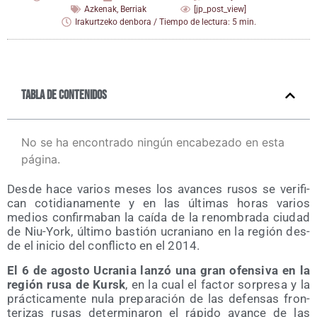
Azkenak
,
Berriak
[jp_post_view]
Irakurtzeko denbora / Tiempo de lectura: 5 min.
Tabla de contenidos
No se ha encontrado ningún encabezado en esta
página.
Des­de hace varios meses los avan­ces rusos se veri­fi­
can coti­dia­na­men­te y en las últi­mas horas varios
medios con­fir­ma­ban la caí­da de la renom­bra­da ciu­dad
de Niu-York, últi­mo bas­tión ucra­niano en la región des­
de el ini­cio del con­flic­to en el 2014.
El 6 de agos­to Ucra­nia lan­zó una gran ofen­si­va en la
región rusa de Kursk
, en la cual el fac­tor sor­pre­sa y la
prác­ti­ca­men­te nula pre­pa­ra­ción de las defen­sas fron­
te­ri­zas rusas deter­mi­na­ron el rápi­do avan­ce de las