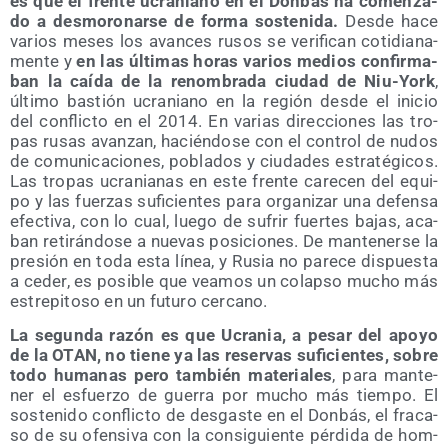
es que el fren­te ucra­niano en el Don­bás ha comen­za­
do a des­mo­ro­nar­se de for­ma sos­te­ni­da.
Des­de hace
varios meses los avan­ces rusos se veri­fi­can coti­dia­na­
men­te y
en las últi­mas horas varios medios con­fir­ma­
ban la caí­da de la renom­bra­da ciu­dad de Niu-York
,
últi­mo bas­tión ucra­niano en la región des­de el ini­cio
del con­flic­to en el 2014. En varias direc­cio­nes las tro­
pas rusas avan­zan, hacién­do­se con el con­trol de nudos
de comu­ni­ca­cio­nes, pobla­dos y ciu­da­des estra­té­gi­cos.
Las tro­pas ucra­nia­nas en este fren­te care­cen del equi­
po y las fuer­zas sufi­cien­tes para orga­ni­zar una defen­sa
efec­ti­va, con lo cual, lue­go de sufrir fuer­tes bajas, aca­
ban reti­rán­do­se a nue­vas posi­cio­nes. De man­te­ner­se la
pre­sión en toda esta línea, y Rusia no pare­ce dis­pues­ta
a ceder, es posi­ble que vea­mos un colap­so mucho más
estre­pi­to­so en un futu­ro cercano.
La segun­da razón es que Ucra­nia, a pesar del apo­yo
de la OTAN, no tie­ne ya las reser­vas sufi­cien­tes, sobre
todo huma­nas pero tam­bién mate­ria­les
, para man­te­
ner el esfuer­zo de gue­rra por mucho más tiem­po. El
sos­te­ni­do con­flic­to de des­gas­te en el Don­bás, el fra­ca­
so de su ofen­si­va con la con­si­guien­te pér­di­da de hom­