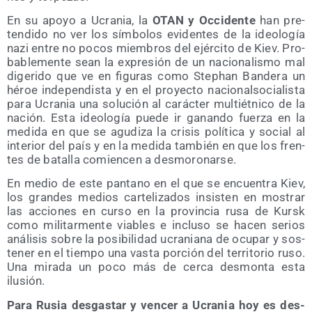
En su apo­yo a Ucra­nia, la
OTAN y Occi­den­te
han pre­
ten­di­do no ver los sím­bo­los evi­den­tes de la ideo­lo­gía
nazi entre no pocos miem­bros del ejér­ci­to de Kiev. Pro­
ba­ble­men­te sean la expre­sión de un nacio­na­lis­mo mal
dige­ri­do que ve en figu­ras como Stephan Ban­de­ra un
héroe inde­pen­dis­ta y en el pro­yec­to nacio­nal­so­cia­lis­ta
para Ucra­nia una solu­ción al carác­ter mul­ti­ét­ni­co de la
nación. Esta ideo­lo­gía pue­de ir ganan­do fuer­za en la
medi­da en que se agu­di­za la cri­sis polí­ti­ca y social al
inte­rior del país y en la medi­da tam­bién en que los fren­
tes de bata­lla comien­cen a desmoronarse.
En medio de este pan­tano en el que se encuen­tra Kiev,
los gran­des medios car­te­li­za­dos insis­ten en mos­trar
las accio­nes en cur­so en la pro­vin­cia rusa de Kursk
como mili­tar­men­te via­bles e inclu­so se hacen serios
aná­li­sis sobre la posi­bi­li­dad ucra­nia­na de ocu­par y sos­
te­ner en el tiem­po una vas­ta por­ción del terri­to­rio ruso.
Una mira­da un poco más de cer­ca des­mon­ta esta
ilusión.
Para Rusia des­gas­tar y ven­cer a Ucra­nia hoy es des­