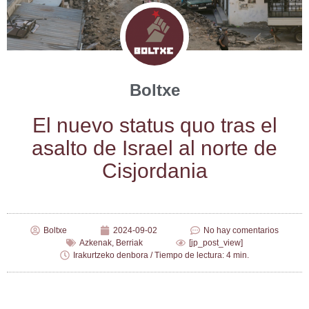
Boltxe
El nue­vo sta­tus quo tras el
asal­to de Israel al nor­te de
Cisjordania
Boltxe
2024-09-02
No hay comentarios
Azkenak
,
Berriak
[jp_post_view]
Irakurtzeko denbora / Tiempo de lectura: 4 min.