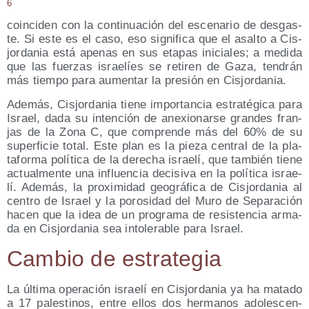
6
coin­ci­den con la con­ti­nua­ción del esce­na­rio de des­gas­
te. Si este es el caso, eso sig­ni­fi­ca que el asal­to a Cis­
jor­da­nia está ape­nas en sus eta­pas ini­cia­les; a medi­da
que las fuer­zas israe­líes se reti­ren de Gaza, ten­drán
más tiem­po para aumen­tar la pre­sión en Cisjordania.
Ade­más, Cis­jor­da­nia tie­ne impor­tan­cia estra­té­gi­ca para
Israel, dada su inten­ción de ane­xio­nar­se gran­des fran­
jas de la Zona C, que com­pren­de más del 60% de su
super­fi­cie total. Este plan es la pie­za cen­tral de la pla­
ta­for­ma polí­ti­ca de la dere­cha israe­lí, que tam­bién tie­ne
actual­men­te una influen­cia deci­si­va en la polí­ti­ca israe­
lí. Ade­más, la pro­xi­mi­dad geo­grá­fi­ca de Cis­jor­da­nia al
cen­tro de Israel y la poro­si­dad del Muro de Sepa­ra­ción
hacen que la idea de un pro­gra­ma de resis­ten­cia arma­
da en Cis­jor­da­nia sea into­le­ra­ble para Israel.
Cam­bio de estrategia
La últi­ma ope­ra­ción israe­lí en Cis­jor­da­nia ya ha mata­do
a 17 pales­ti­nos, entre ellos dos her­ma­nos ado­les­cen­