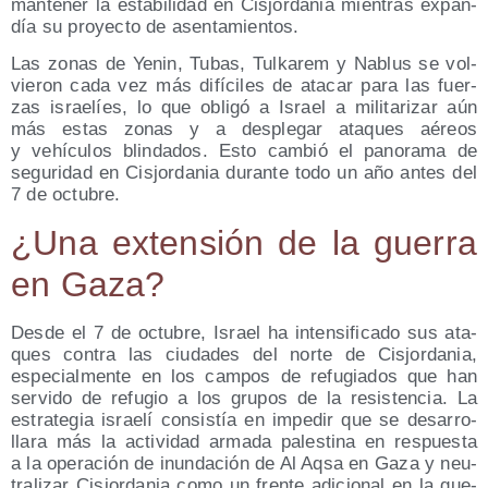
man­te­ner la esta­bi­li­dad en Cis­jor­da­nia mien­tras expan­
día su pro­yec­to de asentamientos.
Las zonas de Yenin, Tubas, Tul­ka­rem y Nablus se vol­
vie­ron cada vez más difí­ci­les de ata­car para las fuer­
zas israe­líes, lo que obli­gó a Israel a mili­ta­ri­zar aún
más estas zonas y a des­ple­gar ata­ques aéreos
y vehícu­los blin­da­dos. Esto cam­bió el pano­ra­ma de
segu­ri­dad en Cis­jor­da­nia duran­te todo un año antes del
7 de octubre.
¿Una exten­sión de la gue­rra
en Gaza?
Des­de el 7 de octu­bre, Israel ha inten­si­fi­ca­do sus ata­
ques con­tra las ciu­da­des del nor­te de Cis­jor­da­nia,
espe­cial­men­te en los cam­pos de refu­gia­dos que han
ser­vi­do de refu­gio a los gru­pos de la resis­ten­cia. La
estra­te­gia israe­lí con­sis­tía en impe­dir que se desa­rro­
lla­ra más la acti­vi­dad arma­da pales­ti­na en res­pues­ta
a la ope­ra­ción de inun­da­ción de Al Aqsa en Gaza y neu­
tra­li­zar Cis­jor­da­nia como un fren­te adi­cio­nal en la gue­