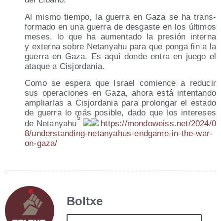
Al mis­mo tiem­po, la gue­rra en Gaza se ha trans­
for­ma­do en una gue­rra de des­gas­te en los últi­mos
meses, lo que ha aumen­ta­do la pre­sión inter­na
y exter­na sobre Netan­yahu para que pon­ga fin a la
gue­rra en Gaza. Es aquí don­de entra en jue­go el
ata­que a Cisjordania.
Como se espe­ra que Israel comien­ce a redu­cir
sus ope­ra­cio­nes en Gaza, aho­ra está inten­tan­do
ampliar­las a Cis­jor­da­nia para pro­lon­gar el esta­do
de gue­rra lo más posi­ble, dado que los intere­ses
5
de Netan­yahu
https://​mon​do​weiss​.net/​2​0​2​4​/​0​
8​/​u​n​d​e​r​s​t​a​n​d​i​n​g​-​n​e​t​a​n​y​a​h​u​s​-​e​n​d​g​a​m​e​-​i​n​-​t​h​e​-​w​a​r​-​
o​n​-​g​a​za/
Boltxe