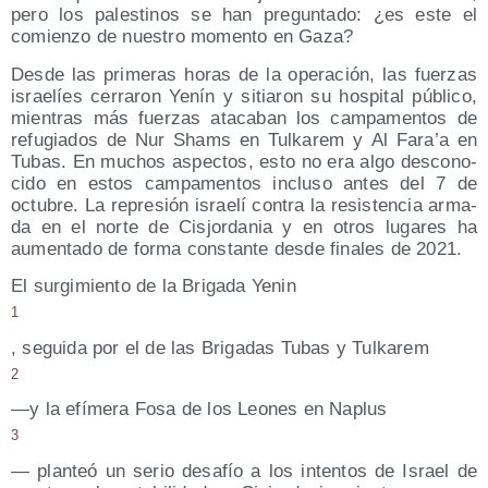
pero los pales­ti­nos se han pre­gun­ta­do: ¿es este el
comien­zo de nues­tro momen­to en Gaza?
Des­de las pri­me­ras horas de la ope­ra­ción, las fuer­zas
israe­líes cerra­ron Yenín y sitia­ron su hos­pi­tal públi­co,
mien­tras más fuer­zas ata­ca­ban los cam­pa­men­tos de
refu­gia­dos de Nur Shams en Tul­ka­rem y Al Fara’a en
Tubas. En muchos aspec­tos, esto no era algo des­co­no­
ci­do en estos cam­pa­men­tos inclu­so antes del 7 de
octu­bre. La repre­sión israe­lí con­tra la resis­ten­cia arma­
da en el nor­te de Cis­jor­da­nia y en otros luga­res ha
aumen­ta­do de for­ma cons­tan­te des­de fina­les de 2021.
El sur­gi­mien­to de la Bri­ga­da Yenin
1
, segui­da por el de las Bri­ga­das Tubas y Tulkarem
2
—y la efí­me­ra Fosa de los Leo­nes en Naplus
3
— plan­teó un serio desa­fío a los inten­tos de Israel de