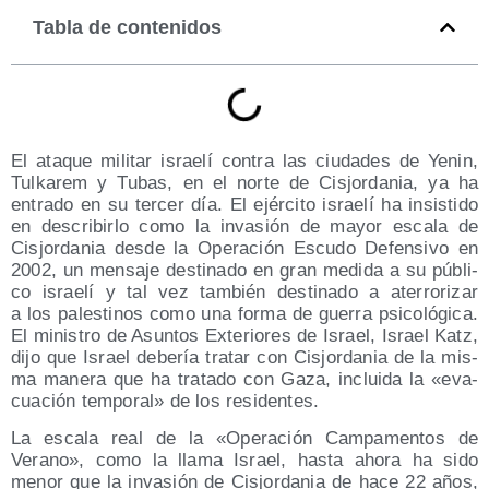
Tabla de contenidos
El ata­que mili­tar israe­lí con­tra las ciu­da­des de Yenin,
Tul­ka­rem y Tubas, en el nor­te de Cis­jor­da­nia, ya ha
entra­do en su ter­cer día. El ejér­ci­to israe­lí ha insis­ti­do
en des­cri­bir­lo como la inva­sión de mayor esca­la de
Cis­jor­da­nia des­de la Ope­ra­ción Escu­do Defen­si­vo en
2002, un men­sa­je des­ti­na­do en gran medi­da a su públi­
co israe­lí y tal vez tam­bién des­ti­na­do a ate­rro­ri­zar
a los pales­ti­nos como una for­ma de gue­rra psi­co­ló­gi­ca.
El minis­tro de Asun­tos Exte­rio­res de Israel, Israel Katz,
dijo que Israel debe­ría tra­tar con Cis­jor­da­nia de la mis­
ma mane­ra que ha tra­ta­do con Gaza, inclui­da la «eva­
cua­ción tem­po­ral» de los residentes.
La esca­la real de la «Ope­ra­ción Cam­pa­men­tos de
Verano», como la lla­ma Israel, has­ta aho­ra ha sido
menor que la inva­sión de Cis­jor­da­nia de hace 22 años,