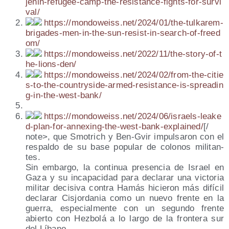
j​e​n​i​n​-​r​e​f​u​g​e​e​-​c​a​m​p​-​t​h​e​-​r​e​s​i​s​t​a​n​c​e​-​f​i​g​h​t​s​-​f​o​r​-​s​u​r​v​i​
v​al/
https://​mon​do​weiss​.net/​2​0​2​4​/​0​1​/​t​h​e​-​t​u​l​k​a​r​e​m​-​
b​r​i​g​a​d​e​s​-​m​e​n​-​i​n​-​t​h​e​-​s​u​n​-​r​e​s​i​s​t​-​i​n​-​s​e​a​r​c​h​-​o​f​-​f​r​e​e​d​
om/
https://​mon​do​weiss​.net/​2​0​2​2​/​1​1​/​t​h​e​-​s​t​o​r​y​-​o​f​-​t​
h​e​-​l​i​o​n​s​-​d​en/
https://​mon​do​weiss​.net/​2​0​2​4​/​0​2​/​f​r​o​m​-​t​h​e​-​c​i​t​i​e​
s​-​t​o​-​t​h​e​-​c​o​u​n​t​r​y​s​i​d​e​-​a​r​m​e​d​-​r​e​s​i​s​t​a​n​c​e​-​i​s​-​s​p​r​e​a​d​i​n​
g​-​i​n​-​t​h​e​-​w​e​s​t​-​b​a​nk/
https://​mon​do​weiss​.net/​2​0​2​4​/​0​6​/​i​s​r​a​e​l​s​-​l​e​a​k​e​
d​-​p​l​a​n​-​f​o​r​-​a​n​n​e​x​i​n​g​-​t​h​e​-​w​e​s​t​-​b​a​n​k​-​e​x​p​l​a​i​n​ed/
[/​
note>, que Smo­trich y Ben-Gvir impul­sa­ron con el
res­pal­do de su base popu­lar de colo­nos mili­tan­
tes.
Sin embar­go, la con­ti­nua pre­sen­cia de Israel en
Gaza y su inca­pa­ci­dad para decla­rar una vic­to­ria
mili­tar deci­si­va con­tra Hamás hicie­ron más difí­cil
decla­rar Cis­jor­da­nia como un nue­vo fren­te en la
gue­rra, espe­cial­men­te con un segun­do fren­te
abier­to con Hez­bo­lá a lo lar­go de la fron­te­ra sur
del Líbano.