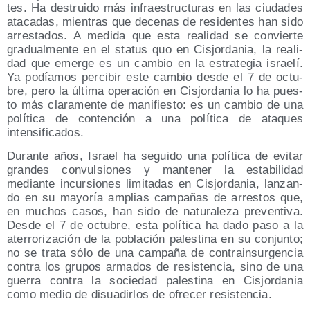
tes. Ha des­trui­do más infra­es­truc­tu­ras en las ciu­da­des
ata­ca­das, mien­tras que dece­nas de resi­den­tes han sido
arres­ta­dos. A medi­da que esta reali­dad se con­vier­te
gra­dual­men­te en el sta­tus quo en Cis­jor­da­nia, la reali­
dad que emer­ge es un cam­bio en la estra­te­gia israe­lí.
Ya podía­mos per­ci­bir este cam­bio des­de el 7 de octu­
bre, pero la últi­ma ope­ra­ción en Cis­jor­da­nia lo ha pues­
to más cla­ra­men­te de mani­fies­to: es un cam­bio de una
polí­ti­ca de con­ten­ción a una polí­ti­ca de ata­ques
intensificados.
Duran­te años, Israel ha segui­do una polí­ti­ca de evi­tar
gran­des con­vul­sio­nes y man­te­ner la esta­bi­li­dad
median­te incur­sio­nes limi­ta­das en Cis­jor­da­nia, lan­zan­
do en su mayo­ría amplias cam­pa­ñas de arres­tos que,
en muchos casos, han sido de natu­ra­le­za pre­ven­ti­va.
Des­de el 7 de octu­bre, esta polí­ti­ca ha dado paso a la
ate­rro­ri­za­ción de la pobla­ción pales­ti­na en su con­jun­to;
no se tra­ta sólo de una cam­pa­ña de con­tra­in­sur­gen­cia
con­tra los gru­pos arma­dos de resis­ten­cia, sino de una
gue­rra con­tra la socie­dad pales­ti­na en Cis­jor­da­nia
como medio de disua­dir­los de ofre­cer resistencia.