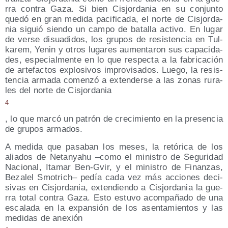
rra con­tra Gaza. Si bien Cis­jor­da­nia en su con­jun­to
que­dó en gran medi­da paci­fi­ca­da, el nor­te de Cis­jor­da­
nia siguió sien­do un cam­po de bata­lla acti­vo. En lugar
de ver­se disua­di­dos, los gru­pos de resis­ten­cia en Tul­
ka­rem, Yenin y otros luga­res aumen­ta­ron sus capa­ci­da­
des, espe­cial­men­te en lo que res­pec­ta a la fabri­ca­ción
de arte­fac­tos explo­si­vos impro­vi­sa­dos. Lue­go, la resis­
ten­cia arma­da comen­zó a exten­der­se a las zonas rura­
les del nor­te de Cisjordania
4
, lo que mar­có un patrón de cre­ci­mien­to en la pre­sen­cia
de gru­pos armados.
A medi­da que pasa­ban los meses, la retó­ri­ca de los
alia­dos de Netan­yahu –como el minis­tro de Segu­ri­dad
Nacio­nal, Ita­mar Ben-Gvir, y el minis­tro de Finan­zas,
Beza­lel Smo­trich– pedía cada vez más accio­nes deci­
si­vas en Cis­jor­da­nia, exten­dien­do a Cis­jor­da­nia la gue­
rra total con­tra Gaza. Esto estu­vo acom­pa­ña­do de una
esca­la­da en la expan­sión de los asen­ta­mien­tos y las
medi­das de anexión