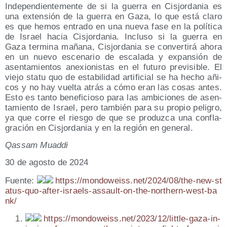
Inde­pen­dien­te­men­te de si la gue­rra en Cis­jor­da­nia es
una exten­sión de la gue­rra en Gaza, lo que está cla­ro
es que hemos entra­do en una nue­va fase en la polí­ti­ca
de Israel hacia Cis­jor­da­nia. Inclu­so si la gue­rra en
Gaza ter­mi­na maña­na, Cis­jor­da­nia se con­ver­ti­rá aho­ra
en un nue­vo esce­na­rio de esca­la­da y expan­sión de
asen­ta­mien­tos ane­xio­nis­tas en el futu­ro pre­vi­si­ble. El
vie­jo sta­tu quo de esta­bi­li­dad arti­fi­cial se ha hecho añi­
cos y no hay vuel­ta atrás a cómo eran las cosas antes.
Esto es tan­to bene­fi­cio­so para las ambi­cio­nes de asen­
ta­mien­to de Israel, pero tam­bién para su pro­pio peli­gro,
ya que corre el ries­go de que se pro­duz­ca una con­fla­
gra­ción en Cis­jor­da­nia y en la región en general.
Qas­sam Muaddi
30 de agos­to de 2024
Fuen­te:
https://​mon​do​weiss​.net/​2​0​2​4​/​0​8​/​t​h​e​-​n​e​w​-​s​t​
a​t​u​s​-​q​u​o​-​a​f​t​e​r​-​i​s​r​a​e​l​s​-​a​s​s​a​u​l​t​-​o​n​-​t​h​e​-​n​o​r​t​h​e​r​n​-​w​e​s​t​-​b​a​
nk/
https://​mon​do​weiss​.net/​2​0​2​3​/​1​2​/​l​i​t​t​l​e​-​g​a​z​a​-​i​n​-​