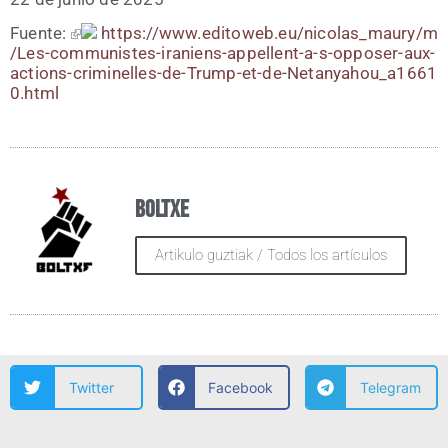
Fuen­te:
https://​www​.edi​to​web​.eu/​n​i​c​o​l​a​s​_​m​a​u​r​y​/​m​
/​L​e​s​-​c​o​m​m​u​n​i​s​t​e​s​-​i​r​a​n​i​e​n​s​-​a​p​p​e​l​l​e​n​t​-​a​-​s​-​o​p​p​o​s​e​r​-​a​u​x​-​
a​c​t​i​o​n​s​-​c​r​i​m​i​n​e​l​l​e​s​-​d​e​-​T​r​u​m​p​-​e​t​-​d​e​-​N​e​t​a​n​y​a​h​o​u​_​a​1​6​6​1​
0​.​h​tml
Boltxe
Artikulo guztiak / Todos los artículos
Twitter
Facebook
Telegram