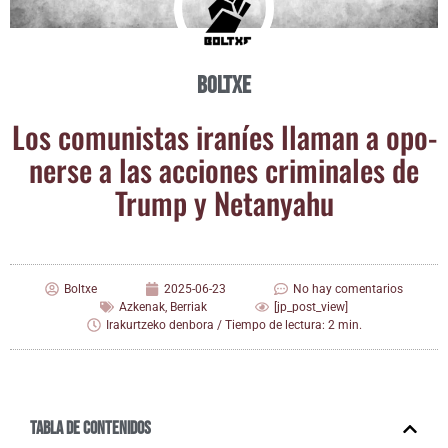
Boltxe
Los comu­nis­tas ira­níes lla­man a opo­
ner­se a las accio­nes cri­mi­na­les de
Trump y Netanyahu
Boltxe
2025-06-23
No hay comentarios
Azkenak
,
Berriak
[jp_post_view]
Irakurtzeko denbora / Tiempo de lectura: 2 min.
Tabla de contenidos