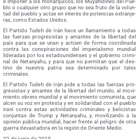
e impo­ner a los monár­qui­cos, los Muyahi­di­nes del Pue­
blo o cual­quier otro gru­po que no sea fru­to de la volun­
tad del pue­blo y actúe en inte­rés de poten­cias extran­je­
ras, como Esta­dos Unidos.
El Par­ti­do Tudeh de Irán hace un lla­ma­mien­to a todas
las fuer­zas pro­gre­sis­tas y aman­tes de la liber­tad del
país para que se unan y actúen de for­ma coor­di­na­da
con­tra las cons­pi­ra­cio­nes del impe­ria­lis­mo mun­dial
lide­ra­das por los esta­dou­ni­den­ses y el gobierno cri­mi­
nal de Netan­yahu, y para que no per­mi­tan que el des­
tino de nues­tra patria sea deter­mi­na­do por tales
criminales.
El Par­ti­do Tudeh de Irán pide a todas las fuer­zas pro­
gre­sis­tas y aman­tes de la liber­tad del mun­do, al movi­
mien­to obre­ro mun­dial y al movi­mien­to comu­nis­ta, que
alcen su voz en pro­tes­ta y en soli­da­ri­dad con el pue­blo
ira­ní con­tra estas acti­vi­da­des cri­mi­na­les y beli­cis­tas
con­jun­tas de Trump y Netan­yahu, y, movi­li­zan­do a la
opi­nión públi­ca mun­dial, hacer fren­te al peli­gro de otra
gue­rra devas­ta­do­ra en la región de Orien­te Medio.
22 de junio de 2025