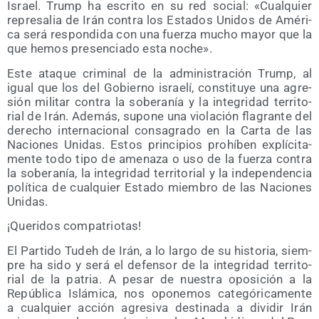
Israel. Trump ha escri­to en su red social: «Cual­quier
repre­sa­lia de Irán con­tra los Esta­dos Uni­dos de Amé­ri­
ca será res­pon­di­da con una fuer­za mucho mayor que la
que hemos pre­sen­cia­do esta noche».
Este ata­que cri­mi­nal de la admi­nis­tra­ción Trump, al
igual que los del Gobierno israe­lí, cons­ti­tu­ye una agre­
sión mili­tar con­tra la sobe­ra­nía y la inte­gri­dad terri­to­
rial de Irán. Ade­más, supo­ne una vio­la­ción fla­gran­te del
dere­cho inter­na­cio­nal con­sa­gra­do en la Car­ta de las
Nacio­nes Uni­das. Estos prin­ci­pios prohí­ben explí­ci­ta­
men­te todo tipo de ame­na­za o uso de la fuer­za con­tra
la sobe­ra­nía, la inte­gri­dad terri­to­rial y la inde­pen­den­cia
polí­ti­ca de cual­quier Esta­do miem­bro de las Nacio­nes
Unidas.
¡Que­ri­dos compatriotas!
El Par­ti­do Tudeh de Irán, a lo lar­go de su his­to­ria, siem­
pre ha sido y será el defen­sor de la inte­gri­dad terri­to­
rial de la patria. A pesar de nues­tra opo­si­ción a la
Repú­bli­ca Islá­mi­ca, nos opo­ne­mos cate­gó­ri­ca­men­te
a cual­quier acción agre­si­va des­ti­na­da a divi­dir Irán