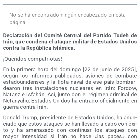
No se ha encontrado ningún encabezado en esta
página.
Decla­ra­ción del Comi­té Cen­tral del Par­ti­do Tudeh de
Irán, que con­de­na el ata­que mili­tar de Esta­dos Uni­dos
con­tra la Repú­bli­ca Islámica.
¡Que­ri­dos compatriotas!
En la pri­me­ra hora del domin­go [22 de junio de 2025],
según los infor­mes publi­ca­dos, avio­nes de com­ba­te
esta­dou­ni­den­ses y la flo­ta naval de ese país bom­bar­
dea­ron tres ins­ta­la­cio­nes nuclea­res en Irán: For­dow,
Natanz e Isfahán. Así, jun­to con el régi­men cri­mi­nal de
Netan­yahu, Esta­dos Uni­dos ha entra­do ofi­cial­men­te en
gue­rra con­tra Irán.
Donald Trump, pre­si­den­te de Esta­dos Uni­dos, ha anun­
cia­do que estos ata­ques se han lle­va­do a cabo con éxi­
to y ha ame­na­za­do con con­ti­nuar los ata­ques con
mayor inten­si­dad si Irán no hace «las paces» con