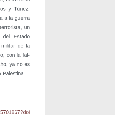
e­cos y Túnez.
ca a la gue­rra
ro­ris­ta, un
n del Esta­do
mili­tar de la
do, con la fal­
echo, ya no es
a Palestina.
5​7​0​1​8​6​7​?​d​o​i​