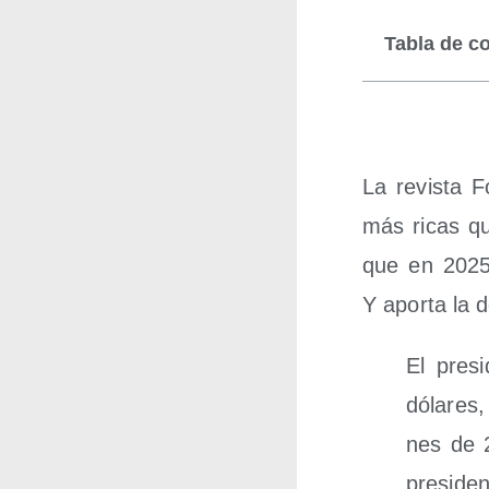
Tabla de c
La revis­ta F
más ricas que
que en 2025 
Y apor­ta la
El pre­s
dóla­res
nes de 2
pre­si­de