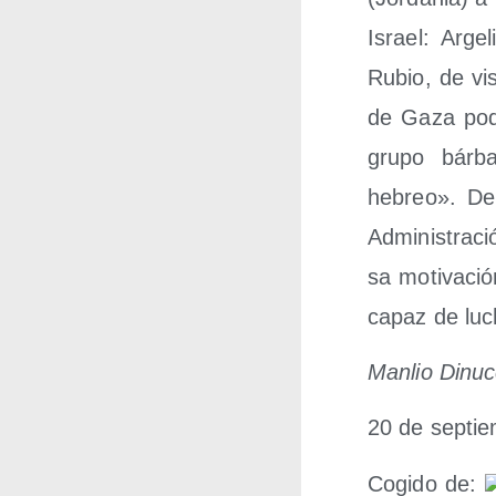
Israel: Arge­
Rubio, de visi
de Gaza podr
gru­po bár­b
hebreo». De e
Admi­nis­tra­c
sa moti­va­ci
capaz de luch
Man­lio Dinuc
20 de sep­ti
Cogi­do de: