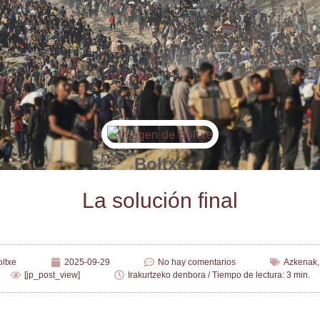
Boltxe
La solu­ción final
ltxe
2025-09-29
No hay comentarios
Azkenak
[jp_post_view]
Irakurtzeko denbora / Tiempo de lectura: 3 min.