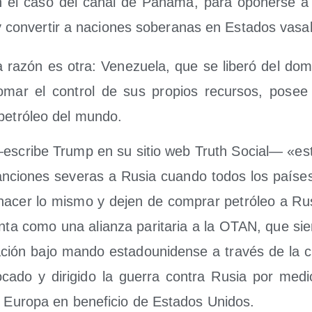
el caso del canal de Pana­má, para opo­ner­se a
 con­ver­tir a nacio­nes sobe­ra­nas en Esta­dos vasal
ra razón es otra: Vene­zue­la, que se libe­ró del domi
 tomar el con­trol de sus pro­pios recur­sos, posee
petró­leo del mundo.
escri­be Trump en su sitio web Truth Social— «esto
an­cio­nes seve­ras a Rusia cuan­do todos los paí­s
hacer lo mis­mo y dejen de com­prar petró­leo a Ru
­ta como una alian­za pari­ta­ria a la OTAN, que si
a­ción bajo man­do esta­dou­ni­den­se a tra­vés de la
­ca­do y diri­gi­do la gue­rra con­tra Rusia por med
 a Euro­pa en bene­fi­cio de Esta­dos Unidos.