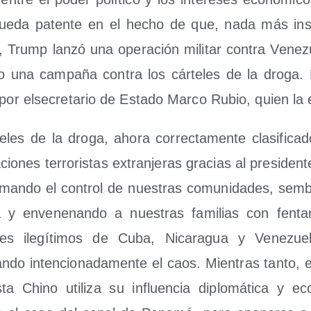
que­da paten­te en el hecho de que, nada más ins­ta
 Trump lan­zó una ope­ra­ción mili­tar con­tra Vene­zu
o una cam­pa­ña con­tra los cár­te­les de la dro­ga. 
a por else­cre­ta­rio de Esta­do Mar­co Rubio, quien la 
e­les de la dro­ga, aho­ra correc­ta­men­te cla­si­fi­c
­cio­nes terro­ris­tas extran­je­ras gra­cias al pre­si­de
man­do el con­trol de nues­tras comu­ni­da­des, sem­b
ia y enve­ne­nan­do a nues­tras fami­lias con fen­ta­
nes ile­gí­ti­mos de Cuba, Nica­ra­gua y Vene­zue
can­do inten­cio­na­da­men­te el caos. Mien­tras tan­to, el
ta Chino uti­li­za su influen­cia diplo­má­ti­ca y eco