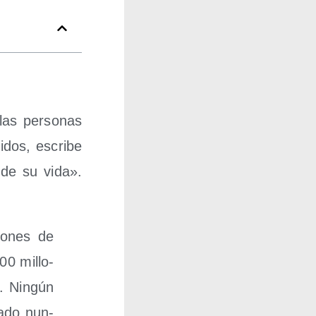
las per­so­nas
­dos, escri­be
 de su vida».
lo­nes de
00 millo­
. Nin­gún
ha­do nun­