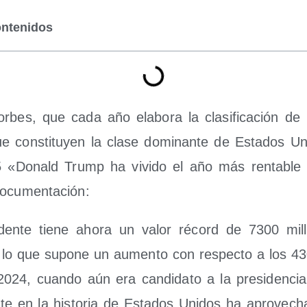
ontenidos
or­bes, que cada año ela­bo­ra la cla­si­fi­ca­ción de 
 cons­ti­tu­yen la cla­se domi­nan­te de Esta­dos Uni
«Donald Trump ha vivi­do el año más ren­ta­ble
 documentación:
i­den­te tie­ne aho­ra un valor récord de 7300 mil
, lo que supo­ne un aumen­to con res­pec­to a los 43
024, cuan­do aún era can­di­da­to a la pre­si­den­cia
n­te en la his­to­ria de Esta­dos Uni­dos ha apro­ve­c