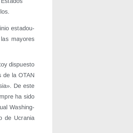
 Esta­dos
los.
­nio esta­dou­
 las mayo­res
y dis­pues­to
es de la OTAN
sia». De este
em­pre ha sido
 cual Washing­
io de Ucra­nia