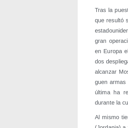
Tras la pues­
que resul­tó 
esta­dou­ni­d
gran ope­ra­c
en Euro­pa e
dos des­plie­
alcan­zar Mos
guen armas nu
últi­ma ha re
duran­te la c
Al mis­mo ti
(Jor­da­nia) a