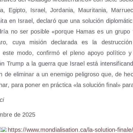
lia, Egip­to, Israel, Jor­da­nia, Mau­ri­ta­nia, Marru
­ta en Israel, decla­ró que una solu­ción diplo­má­ti­
ía no ser posi­ble «por­que Hamas es un gru­po ter
a­ro, cuya misión decla­ra­da es la des­truc­ció
ste modo, con­fir­mó el pleno apo­yo polí­ti­co y 
ión Trump a la gue­rra que Israel está inten­si­fi­can­
ón de eli­mi­nar a un enemi­go peli­gro­so que, de h
ar, para poner en prác­ti­ca «la solu­ción final» par
ci
em­bre de 2025
https://​www​.mon​dia​li​sa​tion​.ca/​l​a​-​s​o​l​u​t​i​o​n​-​f​i​n​a​l​e​/​