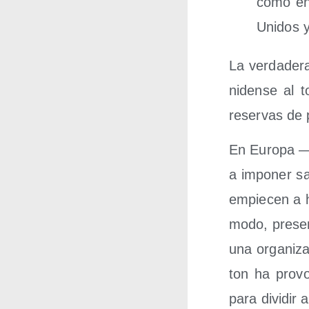
como en 
Uni­dos y
La ver­da­de­
ni­den­se al
reser­vas de 
En Euro­pa —
a impo­ner s
empie­cen a 
modo, pre­sen
una orga­ni­z
ton ha pro­vo
para divi­dir