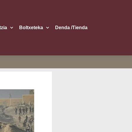
itzia
Boltxe­te­ka
Den­da /​Tien­da