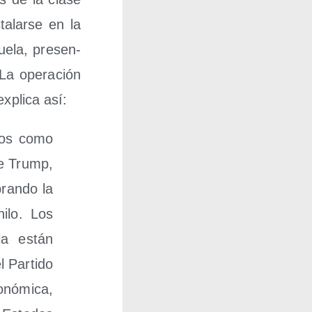
­lar­se en la
e­la, pre­sen­
La ope­ra­ción
expli­ca así:
a­dos como
n­te Trump,
ran­do la
ni­lo. Los
­la están
 Par­ti­do
­nó­mi­ca,