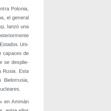
­tra Polo­nia,
a, el gene­ral
mp, lan­zó una
te­rior­men­te
Esta­dos Uni­
ce capa­ces de
e se des­plie­
ra Rusia. Esta
ie­lo­rru­sia,
 nucleares.
­ce» en Ammán
os, entre ellos