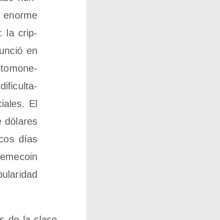
n enor­me
 la crip­
un­ció en
­to­mo­ne­
fi­cul­ta­
ia­les. El
e dóla­res
ocos días
me­co­in
la­ri­dad
s de la cla­se