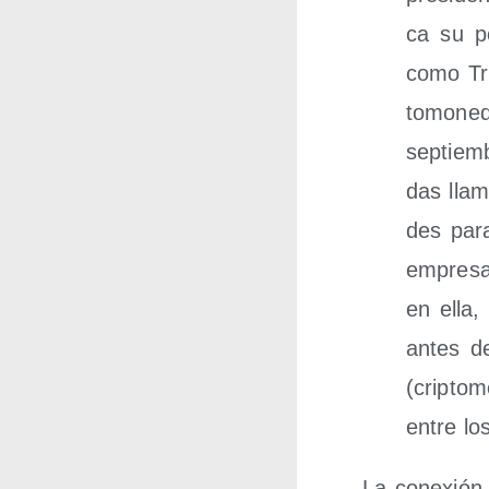
ca su po
como Tru
to­mo­ne
sep­tiem­
das lla­m
des para 
empre­sa­
en ella,
antes d
(crip­to
entre lo
La cone­xión 