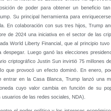
si­ción de poder para obte­ner un bene­fi­cio ta
mp. Su prin­ci­pal herra­mien­ta para enri­que­cer­se:
­da. En cola­bo­ra­ción con sus tres hijos, Trump an
bre de 2024 una ini­cia­ti­va en el sec­tor de las crip
a­da World Liberty Finan­cial, que al prin­ci­pio tuvo di
des­pe­gar. Lue­go ganó las elec­cio­nes pre­si­den­c
rio crip­to­grá­fi­co Jus­tin Sun invir­tió 75 millo­nes d
 lo que pro­vo­có un efec­to domi­nó. En enero, p
e entrar en la Casa Blan­ca, Trump lan­zó una me
­mo­ne­da cuyo valor cam­bia en fun­ción de su popu­
s usua­rios de las redes socia­les, NDA).
entre el poder polí­ti­co y los intere­ses eco­nó­mi­co