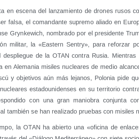
ta en esce­na del lan­za­mien­to de dro­nes rusos con
ser fal­sa, el coman­dan­te supre­mo alia­do en Euro­p
en­se Gryn­ke­wich, nom­bra­do por el pre­si­den­te Tru
ión mili­tar, la «Eas­tern Sentry», para refor­zar pos­
l des­plie­gue de la OTAN con­tra Rusia. Mien­tras 
ga en Ale­ma­nia misi­les nuclea­res de medio alcan­
­cú y obje­ti­vos aún más leja­nos, Polo­nia pide qu
clea­res esta­dou­ni­den­ses en su terri­to­rio con­t
s­pon­di­do con una gran manio­bra con­jun­ta con B
ual tam­bién se han rea­li­za­do prue­bas con misi­les
em­po, la OTAN ha abier­to una «ofi­ci­na de enla
 tra­vés del «Diá­lo­go Medi­te­rrá­neo» con sie­te soci