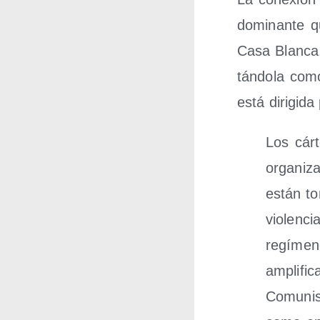
domi­nan­te 
Casa Blan­ca,
tán­do­la com
está diri­gi­d
Los cár­t
orga­ni­za
están to
vio­len­c
regí­me­
ampli­fi­
Comu­nis­