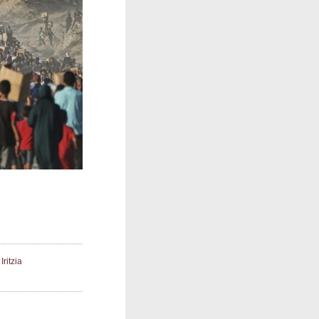
,
Iritzia