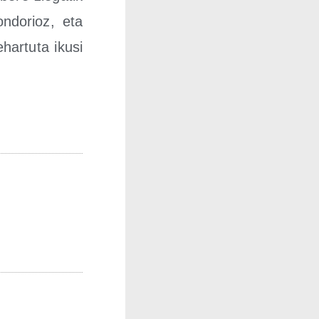
ondo­rioz, eta
ar­tu­ta iku­si