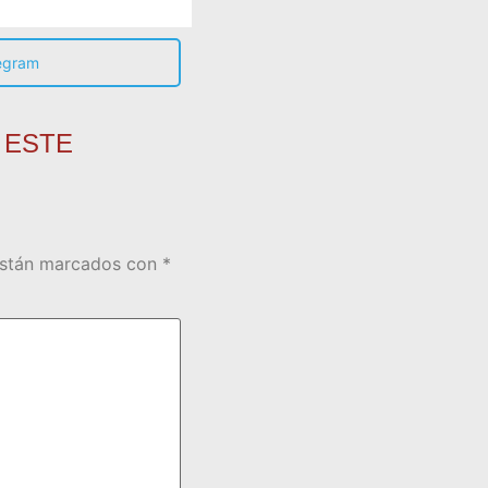
egram
 ESTE
están marcados con
*