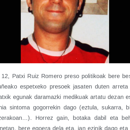
 12, Patxi Ruiz Rome­ro pre­so poli­ti­koak bere be
u­ñea­ko espetxe­ko pre­soek jasa­ten duten arre­ta 
atxik egu­nak dara­maz­ki medi­kuak arta­tu dezan 
ia sin­to­ma gogo­rre­kin dago (eztu­la, suka­rra, bi
ze­ra­koan…). Horrez gain, bota­ka dabil eta behe­
e­tan, bere egoe­ra dela eta, jan ezi­nik dago eta b