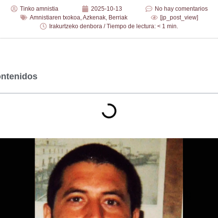
Tinko amnistia
2025-10-13
No hay comentarios
Amnistiaren txokoa
,
Azkenak
,
Berriak
[jp_post_view]
Irakurtzeko denbora / Tiempo de lectura: < 1 min.
ontenidos