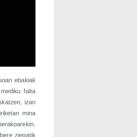
soan eba­kiak
medi­ku fal­ta
eskatzen, izan
ri­ke­tan mina
ra­koa­re­kin.
ere zie­ga­tik