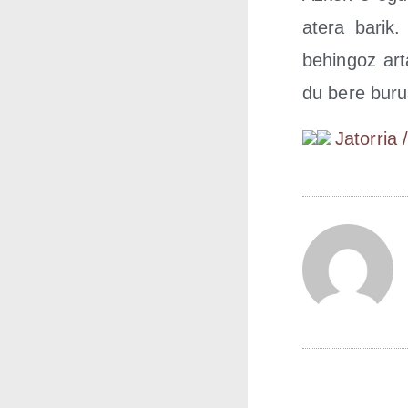
ate­ra barik.
behin­goz arta
du bere buru
Jato­rria 