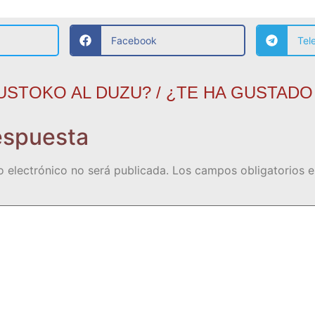
Facebook
Tel
USTOKO AL DUZU? / ¿TE HA GUSTADO
espuesta
o electrónico no será publicada.
Los campos obligatorios 