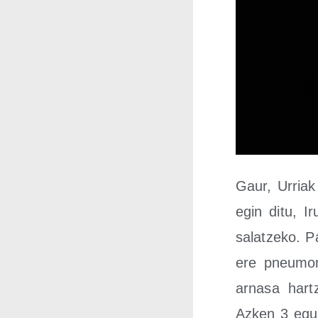
Gaur, Urriak
egin ditu, Ir
salatze­ko. P
ere pneu­mo­n
arna­sa har­t
Azken 3 egu­n