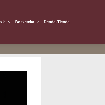
itzia
Boltxe­te­ka
Den­da /​Tien­da