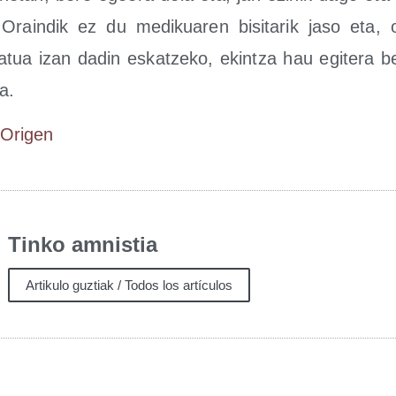
 Orain­dik ez du medi­kua­ren bisi­ta­rik jaso eta, 
­tua izan dadin eskatze­ko, ekin­tza hau egi­te­ra beh
a.
/​Ori­gen
Tinko amnistia
Artikulo guztiak / Todos los artículos