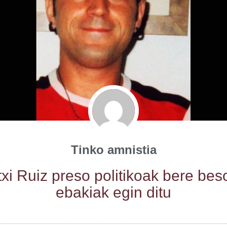
Tinko amnistia
xi Ruiz pre­so poli­ti­koak bere be
eba­kiak egin ditu