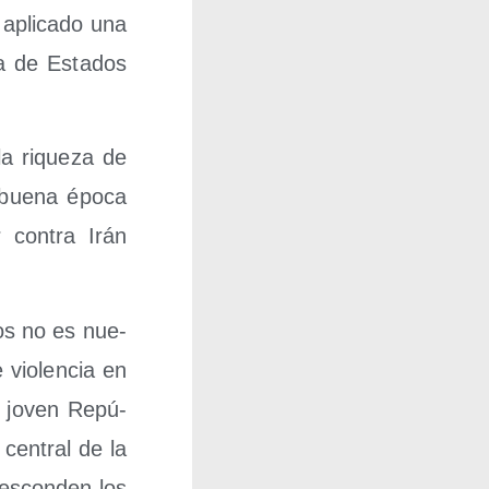
pli­ca­do una
­ra de Esta­dos
la rique­za de
 bue­na épo­ca
r con­tra Irán
jos no es nue­
 vio­len­cia en
la joven Repú­
 cen­tral de la
e escon­den los