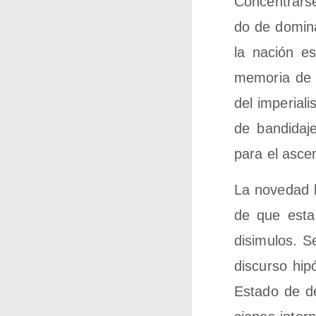
Con­cen­trar­s
do de domi­na
la nación es
memo­ria de l
del impe­ria­l
de ban­di­da­
para el asce
La nove­dad h
de que esta po
disi­mu­los. 
dis­cur­so hip
Esta­do de dere