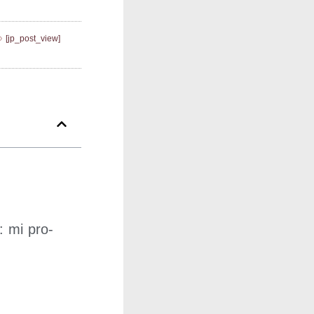
[jp_post_view]
: mi pro­