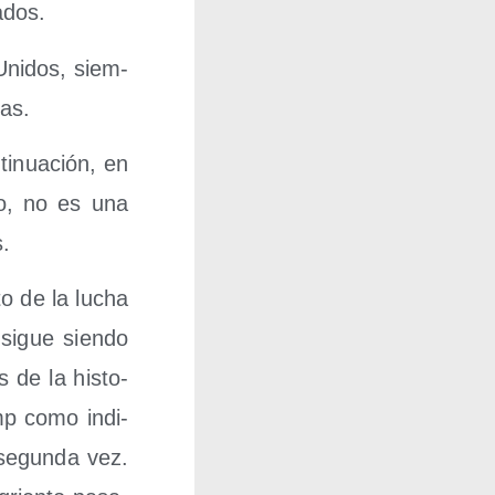
rados.
 Uni­dos, siem­
ras.
ti­nua­ción, en
­to, no es una
s.
to de la lucha
 sigue sien­do
s de la his­to­
mp como indi­
 segun­da vez.