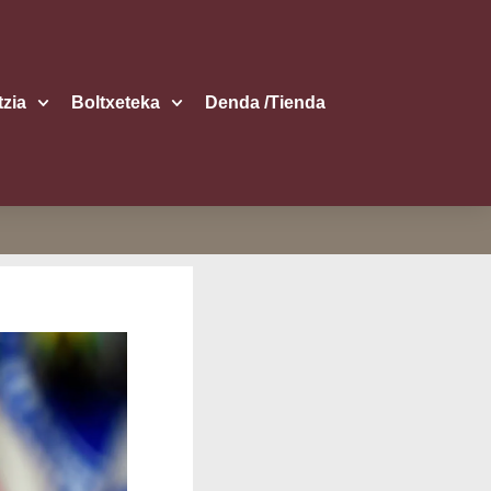
itzia
Boltxe­te­ka
Den­da /​Tien­da