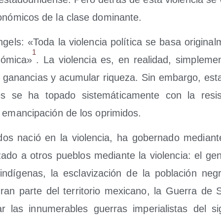
o­nó­mi­cos de la cla­se dominante.
els: «Toda la vio­len­cia polí­ti­ca se basa ori­gi­nal
1
ó­mi­ca»
. La vio­len­cia es, en reali­dad, sim­ple­m
 ganan­cias y acu­mu­lar rique­za. Sin embar­go, esta 
es se ha topa­do sis­te­má­ti­ca­men­te con la resis
 eman­ci­pa­ción de los oprimidos.
dos nació en la vio­len­cia, ha gober­na­do median­te 
za­do a otros pue­blos median­te la vio­len­cia: el gen
 indí­ge­nas, la escla­vi­za­ción de la pobla­ción negr
gran par­te del terri­to­rio mexi­cano, la Gue­rra de 
r las innu­me­ra­bles gue­rras impe­ria­lis­tas del s