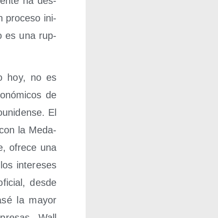
­men­te ha des­
 pro­ce­so ini­
no es una rup­
mo hoy, no es
o­nó­mi­cos de
u­ni­den­se. El
 con la Meda­
se, ofre­ce una
 los intere­ses
i­cial, des­de
pasé la mayor
pre­sas, Wall