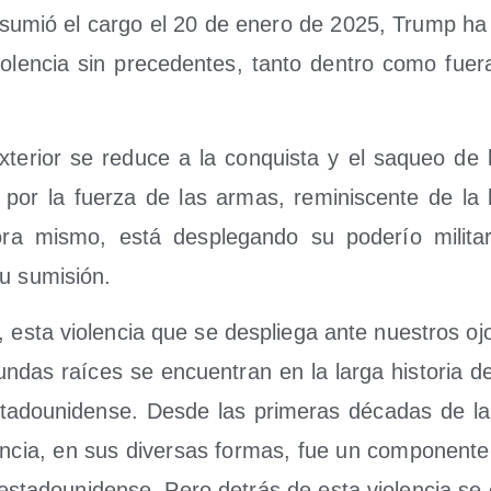
su­mió el car­go el 20 de enero de 2025, Trump ha a
vio­len­cia sin pre­ce­den­tes, tan­to den­tro como fue
 exte­rior se redu­ce a la con­quis­ta y el saqueo de 
 por la fuer­za de las armas, remi­nis­cen­te de la
o­ra mis­mo, está des­ple­gan­do su pode­río mili­ta
su sumisión.
 esta vio­len­cia que se des­plie­ga ante nues­tros o
n­das raí­ces se encuen­tran en la lar­ga his­to­ria de
 esta­dou­ni­den­se. Des­de las pri­me­ras déca­das de 
­len­cia, en sus diver­sas for­mas, fue un com­po­nen­te
a esta­dou­ni­den­se. Pero detrás de esta vio­len­cia s