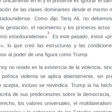
e úni­ca­men­te en él y el pre­sen­te es igno­rar el san
­ción de las cla­ses domi­nan­tes des­de el mis­mo n
ta­dou­ni­den­se. Como dijo Tariq Ali, no debe­mos 
a ges­ta­ción, el naci­mien­to y los pri­me­ros actos d
3
is­mo esta­dou­ni­den­se»
. Es este pasa­do, estos «pr
je», lo que creó las estruc­tu­ras y las con­di­cio­ne
n­so al poder de una figu­ra como Trump.
oy no resi­de en la exis­ten­cia de la vio­len­cia, si
lí­ti­ca vio­len­ta se apli­ca abier­ta­men­te, sin pre
Se acep­ta, inclu­so se rei­vin­di­ca. Trump la ha hech
ó­cri­ta de sus pre­de­ce­so­res sobre la demo­cra­cia, 
­cho, los valo­res uni­ver­sa­les, el mul­ti­la­te­ra­lis­mo