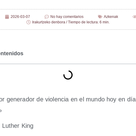
2026-03-07
No hay comentarios
Azkenak
Irakurtzeko denbora / Tiempo de lectura: 6 min.
ontenidos
r gene­ra­dor de vio­len­cia en el mun­do hoy en día
»
 Luther King