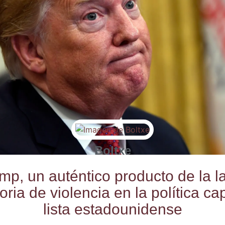
Boltxe
mp, un autén­ti­co pro­duc­to de la la
to­ria de vio­len­cia en la polí­ti­ca cap
lis­ta estadounidense