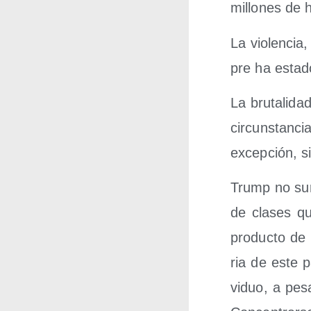
millo­nes de 
La vio­len­cia
pre ha esta­d
La bru­ta­li­d
cir­cuns­tan­
excep­ción, s
Trump no sur­
de cla­ses qu
pro­duc­to de 
ria de este 
vi­duo, a pes