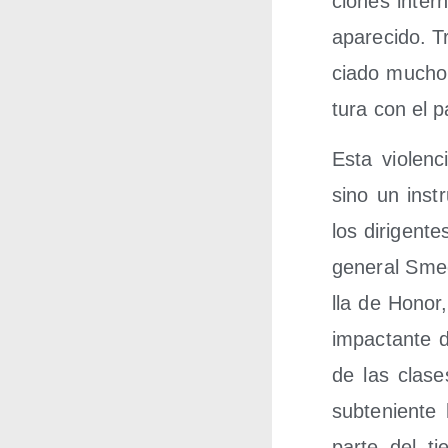
cio­nes inter­
apa­re­ci­do. 
cia­do mucho 
tu­ra con el 
Esta vio­len
sino un ins­t
los diri­gen­t
gene­ral Sme
lla de Honor, 
impac­tan­te d
de las cla­se
sub­te­nien­
par­te del t