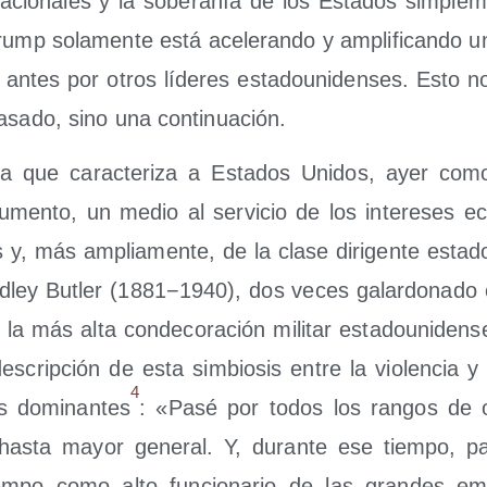
na­cio­na­les y la sobe­ra­nía de los Esta­dos sim­ple
Trump sola­men­te está ace­le­ran­do y ampli­fi­can­do un
antes por otros líde­res esta­dou­ni­den­ses. Esto 
pasa­do, sino una continuación.
­cia que carac­te­ri­za a Esta­dos Uni­dos, ayer co
ru­men­to, un medio al ser­vi­cio de los intere­ses ec
es y, más amplia­men­te, de la cla­se diri­gen­te esta­do
d­ley Butler (1881−1940), dos veces galar­do­na­do
la más alta con­de­co­ra­ción mili­tar esta­dou­ni­den­
es­crip­ción de esta sim­bio­sis entre la vio­len­cia y
4
s domi­nan­tes
: «Pasé por todos los ran­gos de of
te has­ta mayor gene­ral. Y, duran­te ese tiem­po, 
iem­po como alto fun­cio­na­rio de las gran­des em