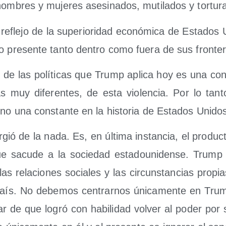
hom­bres y muje­res ase­si­na­dos, muti­la­dos y tortu
, refle­jo de la supe­rio­ri­dad eco­nó­mi­ca de Esta­dos
o pre­sen­te tan­to den­tro como fue­ra de sus fronte
ad de las polí­ti­cas que Trump apli­ca hoy es una con­
cias muy dife­ren­tes, de esta vio­len­cia. Por lo tan
ino una cons­tan­te en la his­to­ria de Esta­dos Unido
gió de la nada. Es, en últi­ma ins­tan­cia, el pro­duc­
e sacu­de a la socie­dad esta­dou­ni­den­se. Trump
las rela­cio­nes socia­les y las cir­cuns­tan­cias pro­pia
país. No debe­mos cen­trar­nos úni­ca­men­te en Tru
ar de que logró con habi­li­dad vol­ver al poder por