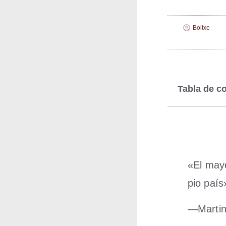
Boltxe
Tabla de c
«El mayo
pio país
—Mar­tin