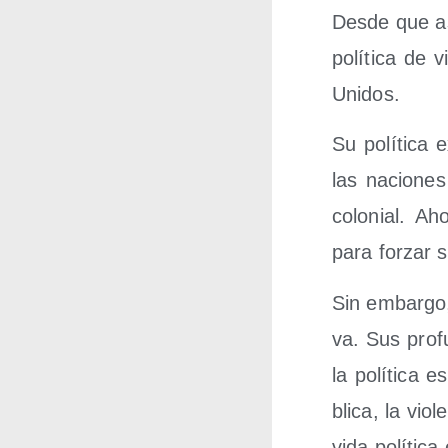
Des­de que a
polí­ti­ca de 
Unidos.
Su polí­ti­ca
las nacio­nes
colo­nial. Ah
para for­zar 
Sin embar­go,
va. Sus pro­fu
la polí­ti­ca
bli­ca, la vio
vida polí­ti­c