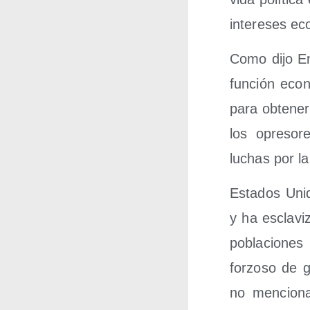
intere­ses ec
Como dijo Eng
fun­ción eco­n
para obte­ner
los opre­so­r
luchas por la
Esta­dos Uni­
y ha escla­vi­
pobla­cio­nes
for­zo­so de 
no men­cio­na