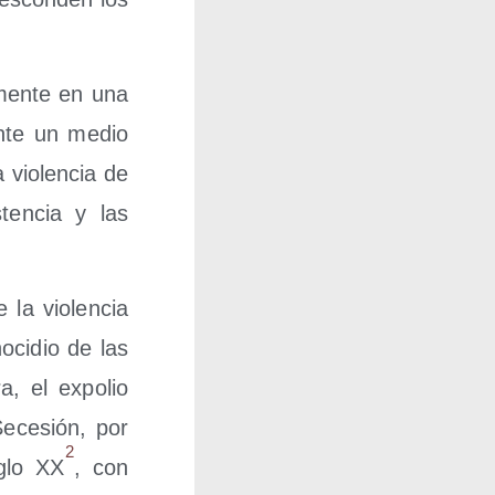
­men­te en una
en­te un medio
vio­len­cia de
­ten­cia y las
la vio­len­cia
o­ci­dio de las
a, el expo­lio
Sece­sión, por
2
iglo XX
, con