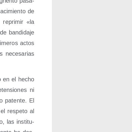
­grien­to pasa­
aci­mien­to de
repri­mir «la
e ban­di­da­je
i­me­ros actos
s nece­sa­rias
no en el hecho
­ten­sio­nes ni
o paten­te. El
el res­pe­to al
, las ins­ti­tu­