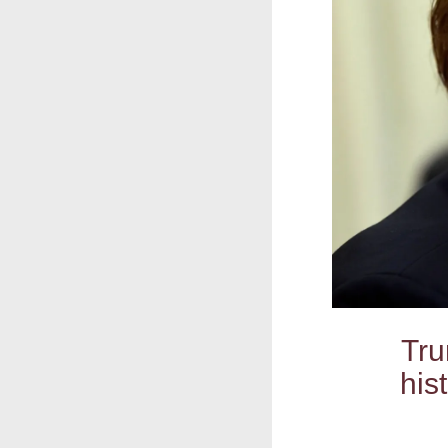
Tru
his­