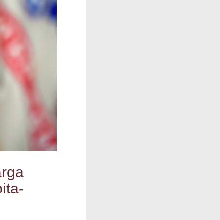
r­ga
i­ta­