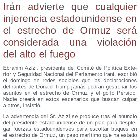
Irán advier­te que cual­quier
inje­ren­cia esta­dou­ni­den­se en
el estre­cho de Ormuz será
con­si­de­ra­da una vio­la­ción
del alto el fuego
Ebrahim Azi­zi, pre­si­den­te del Comi­té de Polí­ti­ca Exte­
rior y Segu­ri­dad Nacio­nal del Par­la­men­to ira­ní, escri­bió
el domin­go en redes socia­les que las decla­ra­cio­nes
deli­ran­tes de Donald Trump jamás podrán ges­tio­nar los
asun­tos en el estre­cho de Ormuz y el gol­fo Pér­si­co.
Nadie cree­rá en estos esce­na­rios que bus­can cul­par
a otros, insistió.
La adver­ten­cia del Sr. Azi­zi se pro­du­ce tras el anun­cio
del pre­si­den­te esta­dou­ni­den­se de un plan para des­ple­
gar fuer­zas esta­dou­ni­den­ses para escol­tar buques en
el estre­cho de Ormuz, un paso marí­ti­mo que ha esta­do