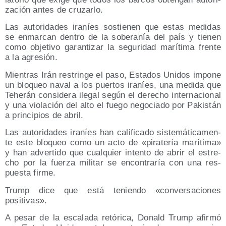
za­ción antes de cruzarlo.
Las auto­ri­da­des ira­níes sos­tie­nen que estas medi­das
se enmar­can den­tro de la sobe­ra­nía del país y tie­nen
como obje­ti­vo garan­ti­zar la segu­ri­dad marí­ti­ma fren­te
a la agresión.
Mien­tras Irán res­trin­ge el paso, Esta­dos Uni­dos impo­ne
un blo­queo naval a los puer­tos ira­níes, una medi­da que
Tehe­rán con­si­de­ra ile­gal según el dere­cho inter­na­cio­nal
y una vio­la­ción del alto el fue­go nego­cia­do por Pakis­tán
a prin­ci­pios de abril.
Las auto­ri­da­des ira­níes han cali­fi­ca­do sis­te­má­ti­ca­men­
te este blo­queo como un acto de «pira­te­ría marí­ti­ma»
y han adver­ti­do que cual­quier inten­to de abrir el estre­
cho por la fuer­za mili­tar se encon­tra­ría con una res­
pues­ta firme.
Trump dice que está tenien­do «con­ver­sa­cio­nes
positivas».
A pesar de la esca­la­da retó­ri­ca, Donald Trump afir­mó