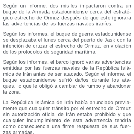
Según un infor­me, dos misi­les impac­ta­ron con­tra un
buque de la Arma­da esta­dou­ni­den­se cer­ca del estra­té­
gi­co estre­cho de Ormuz des­pués de que este igno­ra­ra
las adver­ten­cias de las fuer­zas nava­les iraníes.
Según los infor­mes, el buque de gue­rra esta­dou­ni­den­se
se des­pla­za­ba el lunes cer­ca del puer­to de Jask con la
inten­ción de cru­zar el estre­cho de Ormuz, en vio­la­ción
de los pro­to­co­los de segu­ri­dad marítima.
Según los infor­mes, el bar­co igno­ró varias adver­ten­cias
emi­ti­das por las fuer­zas nava­les de la Repú­bli­ca Islá­
mi­ca de Irán antes de ser ata­ca­do. Según el infor­me, el
buque esta­dou­ni­den­se sufrió daños duran­te los ata­
ques, lo que le obli­gó a cam­biar de rum­bo y aban­do­nar
la zona.
La Repú­bli­ca Islá­mi­ca de Irán había anun­cia­do pre­via­
men­te que cual­quier trán­si­to por el estre­cho de Ormuz
sin auto­ri­za­ción ofi­cial de Irán esta­ba prohi­bi­do y que
cual­quier incum­pli­mien­to de esta adver­ten­cia ten­dría
como con­se­cuen­cia una fir­me res­pues­ta de sus fuer­
zas armadas.