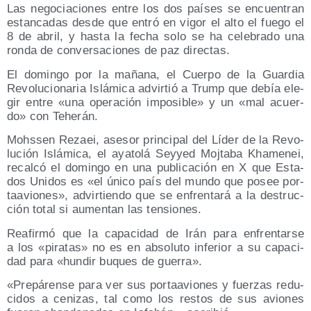
Las nego­cia­cio­nes entre los dos paí­ses se encuen­tran
estan­ca­das des­de que entró en vigor el alto el fue­go el
8 de abril, y has­ta la fecha solo se ha cele­bra­do una
ron­da de con­ver­sa­cio­nes de paz directas.
El domin­go por la maña­na, el Cuer­po de la Guar­dia
Revo­lu­cio­na­ria Islá­mi­ca advir­tió a Trump que debía ele­
gir entre «una ope­ra­ción impo­si­ble» y un «mal acuer­
do» con Teherán.
Mohs­sen Rezaei, ase­sor prin­ci­pal del Líder de la Revo­
lu­ción Islá­mi­ca, el aya­to­lá Sey­yed Moj­ta­ba Kha­me­nei,
recal­có el domin­go en una publi­ca­ción en X que Esta­
dos Uni­dos es «el úni­co país del mun­do que posee por­
ta­avio­nes», advir­tien­do que se enfren­ta­rá a la des­truc­
ción total si aumen­tan las tensiones.
Reafir­mó que la capa­ci­dad de Irán para enfren­tar­se
a los «pira­tas» no es en abso­lu­to infe­rior a su capa­ci­
dad para «hun­dir buques de guerra».
«Pre­pá­ren­se para ver sus por­ta­avio­nes y fuer­zas redu­
ci­dos a ceni­zas, tal como los res­tos de sus avio­nes