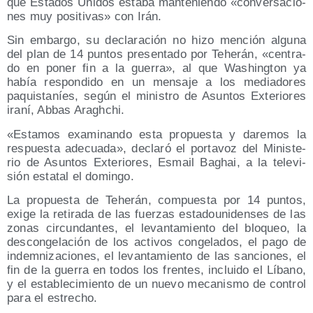
que Esta­dos Uni­dos esta­ba man­te­nien­do «con­ver­sa­cio­
nes muy posi­ti­vas» con Irán.
Sin embar­go, su decla­ra­ción no hizo men­ción algu­na
del plan de 14 pun­tos pre­sen­ta­do por Tehe­rán, «cen­tra­
do en poner fin a la gue­rra», al que Washing­ton ya
había res­pon­di­do en un men­sa­je a los media­do­res
paquis­ta­níes, según el minis­tro de Asun­tos Exte­rio­res
ira­ní, Abbas Araghchi.
«Esta­mos exa­mi­nan­do esta pro­pues­ta y dare­mos la
res­pues­ta ade­cua­da», decla­ró el por­ta­voz del Minis­te­
rio de Asun­tos Exte­rio­res, Esmail Baghai, a la tele­vi­
sión esta­tal el domingo.
La pro­pues­ta de Tehe­rán, com­pues­ta por 14 pun­tos,
exi­ge la reti­ra­da de las fuer­zas esta­dou­ni­den­ses de las
zonas cir­cun­dan­tes, el levan­ta­mien­to del blo­queo, la
des­con­ge­la­ción de los acti­vos con­ge­la­dos, el pago de
indem­ni­za­cio­nes, el levan­ta­mien­to de las san­cio­nes, el
fin de la gue­rra en todos los fren­tes, inclui­do el Líbano,
y el esta­ble­ci­mien­to de un nue­vo meca­nis­mo de con­trol
para el estrecho.