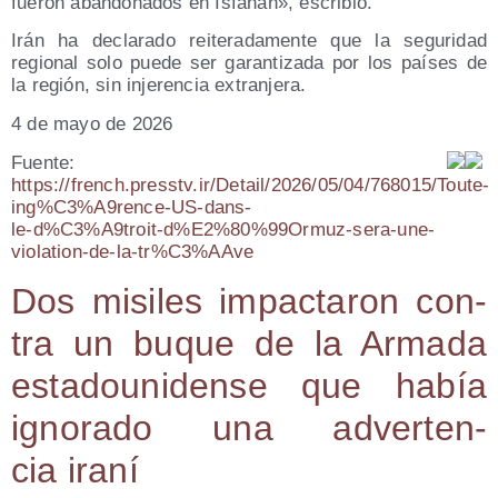
fue­ron aban­do­na­dos en Isfahán», escribió.
Irán ha decla­ra­do reite­ra­da­men­te que la segu­ri­dad
regio­nal solo pue­de ser garan­ti­za­da por los paí­ses de
la región, sin inje­ren­cia extranjera.
4 de mayo de 2026
Fuen­te:
https://french.presstv.ir/Detail/2026/05/04/768015/Toute-
ing%C3%A9rence-US-dans-
le‑d%C3%A9troit‑d%E2%80%99Ormuz-sera-une-
violation-de-la-tr%C3%AAve
Dos misi­les impac­ta­ron con­
tra un buque de la Arma­da
esta­dou­ni­den­se que había
igno­ra­do una adver­ten­
cia iraní