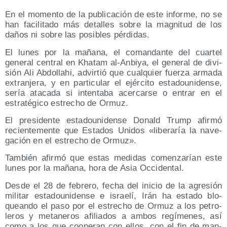
En el momen­to de la publi­ca­ción de este infor­me, no se
han faci­li­ta­do más deta­lles sobre la mag­ni­tud de los
daños ni sobre las posi­bles pérdidas.
El lunes por la maña­na, el coman­dan­te del cuar­tel
gene­ral cen­tral en Kha­tam al-Anbi­ya, el gene­ral de divi­
sión Ali Abdo­llahi, advir­tió que cual­quier fuer­za arma­da
extran­je­ra, y en par­ti­cu­lar el ejér­ci­to esta­dou­ni­den­se,
sería ata­ca­da si inten­ta­ba acer­car­se o entrar en el
estra­té­gi­co estre­cho de Ormuz.
El pre­si­den­te esta­dou­ni­den­se Donald Trump afir­mó
recien­te­men­te que Esta­dos Uni­dos «libe­ra­ría la nave­
ga­ción en el estre­cho de Ormuz».
Tam­bién afir­mó que estas medi­das comen­za­rían este
lunes por la maña­na, hora de Asia Occidental.
Des­de el 28 de febre­ro, fecha del ini­cio de la agre­sión
mili­tar esta­dou­ni­den­se e israe­lí, Irán ha esta­do blo­
quean­do el paso por el estre­cho de Ormuz a los petro­
le­ros y meta­ne­ros afi­lia­dos a ambos regí­me­nes, así
como a los que coope­ran con ellos, con el fin de man­