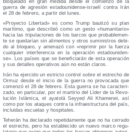
blo­quea­do en gran medi­da des­de el comien­zo de la
gue­rra de agre­sión esta­dou­ni­den­se-israe­lí con­tra Irán
el 28 de febre­ro, a par­tir del lunes.
«Pro­yec­to Liber­tad» es como Trump bau­ti­zó su plan
marí­ti­mo, que des­cri­bió como un ges­to «huma­ni­ta­rio»
hacia las tri­pu­la­cio­nes de los bar­cos que pro­ba­ble­men­
te se que­da­rían sin ali­men­tos y otros sumi­nis­tros debi­
do al blo­queo, y ame­na­zó con «repri­mir por la fuer­za
cual­quier inter­fe­ren­cia en la ope­ra­ción esta­dou­ni­den­
se». Los paí­ses que se bene­fi­cia­rán de esta ope­ra­ción
y sus deta­lles ope­ra­ti­vos aún no están claros.
Irán ha ejer­ci­do un estric­to con­trol sobre el estre­cho de
Ormuz des­de el ini­cio de la gue­rra no pro­vo­ca­da que
comen­zó el 28 de febre­ro. Esta gue­rra se ha carac­te­ri­
za­do, en par­ti­cu­lar, por el mar­ti­rio del Líder de la Revo­
lu­ción Islá­mi­ca, el aya­to­lá Sey­yed Ali Kha­me­nei, así
como por los ata­ques con­tra la infra­es­truc­tu­ra del país,
inclui­das escue­las y hospitales.
Tehe­rán ha decla­ra­do repe­ti­da­men­te que no ha cerra­do
el estre­cho, pero ha esta­ble­ci­do un nue­vo mar­co regu­
la­to­rio que exi­ge que todos los bar­cos obten­gan auto­ri­