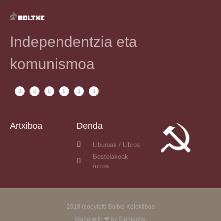
Independentzia eta
komunismoa
Artxiboa
Denda
Liburuak / Libros
Bestelakoak
/otros
2018 (copyleft) Boltxe Kolektiboa
Made with ❤ by Elementor