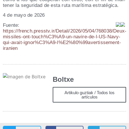
te­ner la segu­ri­dad de esta ruta marí­ti­ma estratégica.
4 de mayo de 2026
Fuen­te:
https://french.presstv.ir/Detail/2026/05/04/768038/Deux-
missiles-ont-touch%C3%A9-un-navire-de-l-US-Navy-
qui-avait-ignor%C3%A9‑l%E2%80%99avertissement-
iranien
Boltxe
Artikulo guztiak / Todos los
artículos