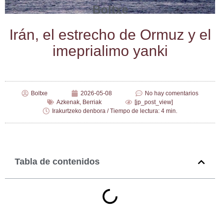
Boltxe
Irán, el estre­cho de Ormuz y el
ime­pria­li­mo yanki
Boltxe
2026-05-08
No hay comentarios
Azkenak
,
Berriak
[jp_post_view]
Irakurtzeko denbora / Tiempo de lectura: 4 min.
Tabla de contenidos