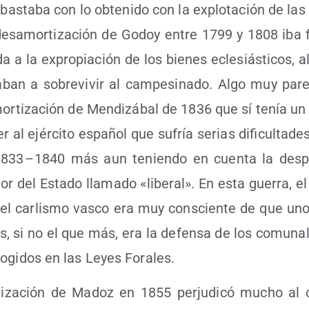
bas­ta­ba con lo obte­ni­do con la explo­ta­ción de las 
 des­amor­ti­za­ción de Godoy entre 1799 y 1808 iba f
­da a la expro­pia­ción de los bie­nes ecle­siás­ti­cos, 
a­ban a sobre­vi­vir al cam­pe­si­na­do. Algo muy pare­
r­ti­za­ción de Men­di­zá­bal de 1836 que sí tenía un 
­cer al ejér­ci­to espa­ñol que sufría serias difi­cul­ta­d
 1833 – 1840 más aun tenien­do en cuen­ta la des­p
r del Esta­do lla­ma­do «libe­ral». En esta gue­rra, el
el car­lis­mo vas­co era muy cons­cien­te de que un
es, si no el que más, era la defen­sa de los comu­na­
o­gi­dos en las Leyes Forales.
i­za­ción de Madoz en 1855 per­ju­di­có mucho al c