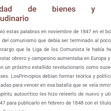
ni­dad de bie­nes y de
udinario
bió estas pala­bras en noviem­bre de 1847 en el bor
os del comu­nis­mo que debía ser ter­mi­na­do al poc
encar­go que la Liga de los Comu­nis­ta le había h
s­tar obre­ro y cam­pe­sino aumen­ta­ba en Euro­pa y
n un pró­xi­mo esta­lli­do revo­lu­cio­na­rio como suce
. Los­Prin­ci­pios debían for­mar teó­ri­ca y polí­ti­
­ta­das para ven­cer en esa bata­lla que se veía inmi­
pí­ri­tu auto­crí­ti­co les hizo releer­lo de nue­vo y uti­
47 para publi­car­lo en febre­ro de 1848 con el títu­l