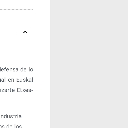
defen­sa de lo
ual en Eus­kal
izar­te Etxea-
ndus­tria
os de los