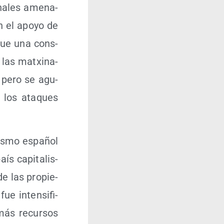
na­les ame­na­
on el apo­yo de
 fue una cons­
e las matxi­na­
, pero se agu­
n los ata­ques
lis­mo espa­ñol
s capi­ta­lis­
 de las pro­pie­
ue inten­si­fi­
más recur­sos