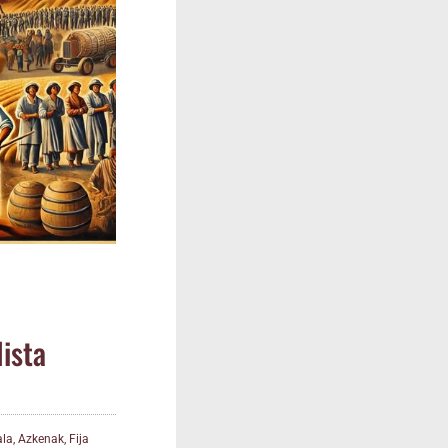
lista
ala
,
Azkenak
,
Fija