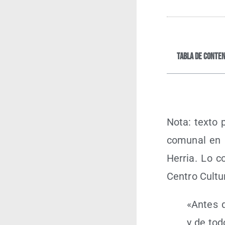
Tabla de conten
Nota: tex­to 
comu­nal en E
Herria. Lo co
Cen­tro Cul­t
«Antes q
y de tod