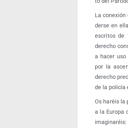
to del Par­ti
La cone­xión
der­se en ell
escri­tos de 
dere­cho con­su
a hacer uso d
por la ascen
dere­cho pre­ca
de la poli­cí
Os haréis la 
a la Euro­pa
ima­gi­na­réis