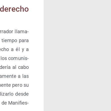
re­cho
ra­dor lla­ma­
o tiem­po para
echo a él y a
 los comu­nis­
­de­ría al cabo
ca­men­te a las
nen­te pero su
li­zar­lo des­de
o de Mani­fies­