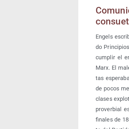
Comu­
consuet
Engels escri­
do Prin­ci­pi
cum­plir el 
Marx. El male
tas espe­ra­ba
de pocos meses
cla­ses explo
pro­ver­bial es
fina­les de 18