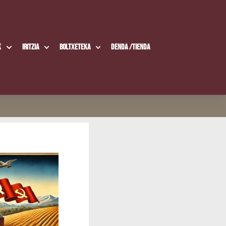
k
Iritzia
Boltxe­te­ka
Den­da /​Tien­da