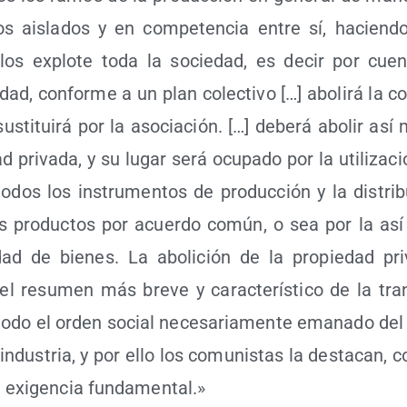
duos ais­la­dos y en com­pe­ten­cia entre sí, hacien­
los explo­te toda la socie­dad, es decir por cuen
vi­dad, con­for­me a un plan colec­ti­vo […] abo­li­rá la c
sus­ti­tui­rá por la aso­cia­ción. […] debe­rá abo­lir así
ad pri­va­da, y su lugar será ocu­pa­do por la uti­li­za­c
todos los ins­tru­men­tos de pro­duc­ción y la dis­tri­
s pro­duc­tos por acuer­do común, o sea por la así 
dad de bie­nes. La abo­li­ción de la pro­pie­dad pri­
 el resu­men más bre­ve y carac­te­rís­ti­co de la tra
todo el orden social nece­sa­ria­men­te ema­na­do del 
 indus­tria, y por ello los comu­nis­tas la des­ta­can, 
exi­gen­cia fundamental.»