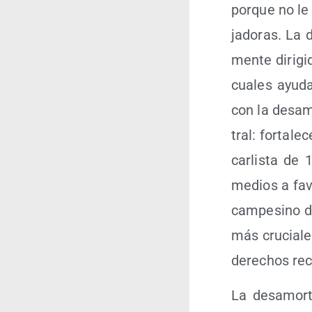
por­que no le 
ja­do­ras. La
men­te diri­gi
cua­les ayu­d
con la des­amo
tral: for­ta­le
car­lis­ta de
medios a favo
cam­pe­sino d
más cru­cia­l
dere­chos rec
La des­amor­t