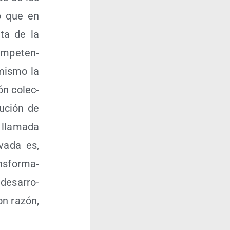
do que en
­ta de la
om­pe­ten­
 mis­mo la
ión colec­
bu­ción de
lla­ma­da
va­da es,
ns­for­ma­
desa­rro­
con razón,