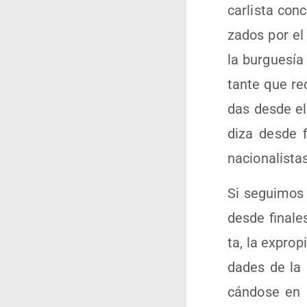
car­lis­ta co
za­dos por el 
la bur­gue­sí
tan­te que rec
das des­de el
di­za des­de 
nacio­na­lis­
Si segui­mos e
des­de fina­l
ta, la expro­pi
da­des de la I
cán­do­se en