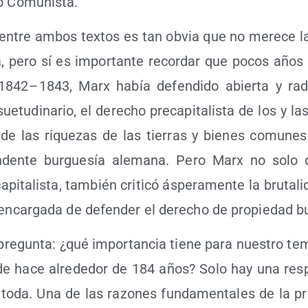
­do Comunista.
 entre ambos tex­tos es tan obvia que no mere­ce l
a, pero sí es impor­tan­te recor­dar que pocos años
1842 – 1843, Marx había defen­di­do abier­ta y radi
e­tu­di­na­rio, el dere­cho pre­ca­pi­ta­lis­ta de los y l
e las rique­zas de las tie­rras y bie­nes comu­nes pr
­den­te bur­gue­sía ale­ma­na. Pero Marx no solo 
­pi­ta­lis­ta, tam­bién cri­ti­có áspe­ra­men­te la bru­ta­li
a encar­ga­da de defen­der el dere­cho de pro­pie­dad 
pre­gun­ta: ¿qué impor­tan­cia tie­ne para nues­tro tem
 de hace alre­de­dor de 184 años? Solo hay una res­
: toda. Una de las razo­nes fun­da­men­ta­les de la pr