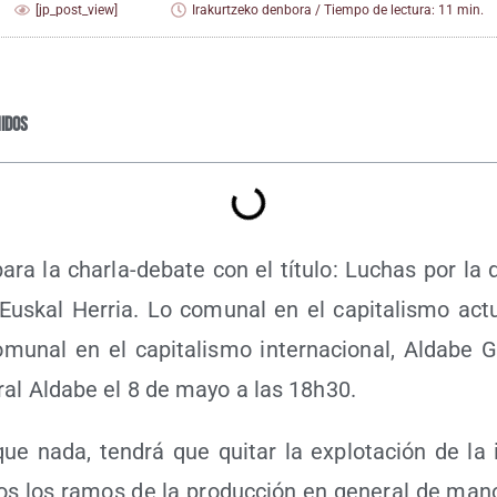
[jp_post_view]
Irakurtzeko denbora / Tiempo de lectura: 11 min.
idos
para la char­la-deba­te con el títu­lo: Luchas por la 
us­kal Herria. Lo comu­nal en el capi­ta­lis­mo act
mu­nal en el capi­ta­lis­mo inter­na­cio­nal, Alda­be G
u­ral Alda­be el 8 de mayo a las 18h30.
ue nada, ten­drá que qui­tar la explo­ta­ción de la i
os los ramos de la pro­duc­ción en gene­ral de man