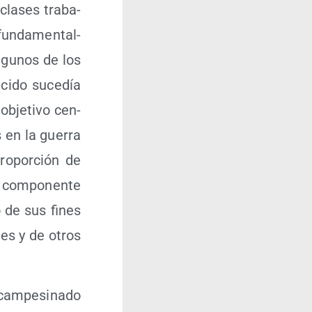
cla­ses tra­ba­
un­da­men­tal­
algu­nos de los
ci­do suce­día
obje­ti­vo cen­
es en la gue­rra
ro­por­ción de
 com­po­nen­te
o de sus fines
les y de otros
am­pe­si­na­do