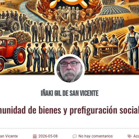
Iñaki Gil de San Vicente
­ni­dad de bie­nes y pre­fi­gu­ra­ción socia
San Vicente
2026-05-08
No hay comentarios
Az