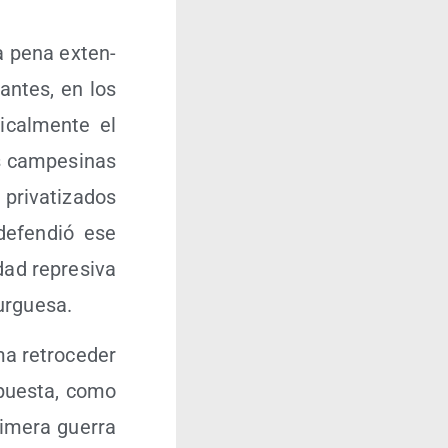
a pena exten­
 antes, en los
­cal­men­te el
as cam­pe­si­nas
i­va­ti­za­dos
defen­dió ese
­dad repre­si­va
burguesa.
a retro­ce­der
pues­ta, como
i­me­ra gue­rra