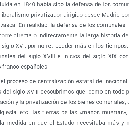
n­clui­da en 1840 había sido la defen­sa de los comu­
libe­ra­lis­mo pri­va­ti­za­dor diri­gi­do des­de Madrid c
a vas­ca. En reali­dad, la defen­sa de los comu­na­les
o­rre direc­ta o indi­rec­ta­men­te la lar­ga his­to­ria d
 siglo XVI, por no retro­ce­der más en los tiem­pos
fina­les del siglo XVIII e ini­cios del siglo XIX co
tas franco-españoles.
l pro­ce­so de cen­tra­li­za­ción esta­tal del nacio­na­
es del siglo XVIII des­cu­bri­mos que, como en todo paí
a­ción y la pri­va­ti­za­ción de los bie­nes comu­na­les,
gle­sia, etc., las tie­rras de las «manos muer­tas», f
 la medi­da en que el Esta­do nece­si­ta­ba más y 