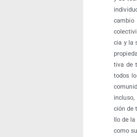
indi­vi­
cam­bio 
colec­ti­
cia y la 
pro­pie­d
ti­va de 
todos lo
comu­ni­
inclu­so,
ción de 
llo de la
como su 