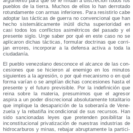
argu­men­to para que se le rin­dan a dis­cre­ción todos los
pue­blos de la tie­rra. Muchos de ellos lo han derro­ta­do
rotun­da­men­te con armas infe­rio­res. Para resis­tir­lo cabe
adop­tar las tác­ti­cas de gue­rra no con­ven­cio­nal que han
hecho sis­te­má­ti­ca­men­te inú­til dicha supe­rio­ri­dad en
casi todos los con­flic­tos asi­mé­tri­cos del pasa­do y el
pre­sen­te siglo. Urge saber por qué en este caso no se
apli­ca­ron dichas tác­ti­cas, for­mu­lar doc­tri­nas que corri­
jan erro­res, incor­po­rar a la defen­sa acti­va a toda la
ciudadanía.
El pue­blo vene­zo­lano des­co­no­ce el alcan­ce de las con­
ce­sio­nes que se hicie­ron al enemi­go en los minu­tos
siguien­tes a la agre­sión, o por qué meca­nis­mo o en qué
for­ma varían o se amplían dichas con­ce­sio­nes has­ta el
pre­sen­te y el futu­ro pre­vi­si­ble. Por la inde­fi­ni­ción que
rei­na sobre la mate­ria, pre­su­mi­mos que el agre­sor
aspi­ra a un poder dis­cre­cio­nal abso­lu­ta­men­te tota­li­ta­rio
que impli­que la des­apa­ri­ción de la sobe­ra­nía de Vene­
zue­la y la reba­ti­ña incon­di­cio­nal de sus recur­sos. Han
sido san­cio­na­das leyes que pre­ten­den posi­bi­li­tar la
incons­ti­tu­cio­nal pri­va­ti­za­ción de nues­tras indus­trias de
hidro­car­bu­ros y minas, reba­jar abrup­ta­men­te la par­ti­ci­