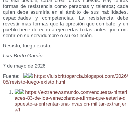
no sea posi­ble, cabe crear otras nue­vas. Hay tan­tas
for­mas de resis­ten­cia como per­so­nas y talen­tos; cada
quien debe asu­mir­la en el ámbi­to de sus habi­li­da­des,
capa­ci­da­des y com­pe­ten­cias. La resis­ten­cia debe
reves­tir más for­mas que la opre­sión que com­ba­te, y un
pue­blo tie­ne dere­cho a ejer­cer­las todas antes que con­
sen­tir en su ser­vi­dum­bre o su extinción.
Resis­to, lue­go existo.
Luis Brit­to García
7 de mayo de 2026
Fuen­te:
https://​luis​brit​to​gar​cia​.blogs​pot​.com/​2​0​2​6​/​
0​5​/​r​e​s​i​s​t​o​-​l​u​e​g​o​-​e​x​i​s​t​o​.​h​tml
https://​extra​news​mun​do​.com/​e​n​c​u​e​s​t​a​-​h​i​n​t​e​r​l​
a​c​e​s​-​8​3​-​d​e​-​l​o​s​-​v​e​n​e​z​o​l​a​n​o​s​-​a​f​i​r​m​a​-​q​u​e​-​e​s​t​a​r​i​a​-​d​i​
s​p​u​e​s​t​o​-​a​-​e​n​f​r​e​n​t​a​r​-​u​n​a​-​i​n​v​a​s​i​o​n​-​m​i​l​i​t​a​r​-​e​x​t​r​a​n​j​e​r​
a/I