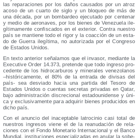
las repa­ra­cio­nes por los daños cau­sa­dos por un atroz
aco­so de un cuar­to de siglo y un blo­queo de más de
una déca­da, por un bom­bar­deo eje­cu­ta­do por cen­te­nar
y medio de aero­na­ves, por los bie­nes de Vene­zue­la ile­
gí­ti­ma­men­te con­fis­ca­dos en el exte­rior. Con­tra nues­tro
país se man­tie­ne todo el rigor y la coac­ción de un esta­
do de Gue­rra ile­gí­ti­ma, no auto­ri­za­da por el Con­gre­so
de Esta­dos Unidos.
En tex­to ante­rior seña­la­mos que el inva­sor, median­te la
Execu­ti­ve Order 14.373, pre­ten­de que todo ingre­so pro­
ce­den­te de los hidro­car­bu­ros y mine­ra­les vene­zo­la­nos
–his­tó­ri­ca­men­te, el 80% de la entra­da de divi­sas del
país- sea des­via­do hacia una par­ti­da del Teso­ro de
Esta­dos Uni­dos o cuen­tas secre­tas pri­va­das en Qatar,
bajo admi­nis­tra­ción dis­cre­cio­nal esta­dou­ni­den­se y úni­
ca y exclu­si­va­men­te para adqui­rir bie­nes pro­du­ci­dos en
dicho país.
Con el anun­cio del inacep­ta­ble latro­ci­nio casi total de
nues­tros ingre­sos vie­ne el de la reanu­da­ción de rela­
cio­nes con el Fon­do Mone­ta­rio Inter­na­cio­nal y el Ban­co
Mun­dial, ins­ti­tu­cio­nes espe­cia­li­za­das en anu­lar la sobe­