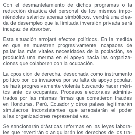
Con el des­man­te­la­mien­to de dichos pro­gra­mas o la
reduc­ción drás­ti­ca del per­so­nal de los mis­mos impo­
nién­do­les sala­rios ape­nas sim­bó­li­cos, ven­drá una olea­
da de des­em­pleo que la limi­ta­da inver­sión pri­va­da será
inca­paz de absorber.
Esta situa­ción arro­ja­rá efec­tos polí­ti­cos. En la medi­da
en que se mues­tren pro­gre­si­va­men­te inca­pa­ces de
paliar las más vita­les nece­si­da­des de la pobla­ción, se
pro­du­ci­rá una mer­ma en el apo­yo hacia las orga­ni­za­
cio­nes que cola­bo­ren con la ocupación.
La opo­si­ción de dere­cha, dese­cha­da como ins­tru­men­to
polí­ti­co por los inva­so­res por su fal­ta de apo­yo popu­lar,
se hará pro­gre­si­va­men­te vio­len­ta bus­can­do hacer méri­
tos ante los ocu­pan­tes. Pro­ce­sos elec­to­ra­les admi­nis­
tra­dos por las mis­mas fir­mas que come­tie­ron frau­des
en Hon­du­ras, Perú, Ecua­dor y otros paí­ses legi­ti­ma­rán
simu­la­cros incon­sis­ten­tes que arre­ba­ta­rán el poder
a las orga­ni­za­cio­nes representativas.
Se san­cio­na­rán drás­ti­cas refor­mas en las leyes labo­ra­
les que rever­ti­rán o ani­qui­la­rán los dere­chos de los tra­