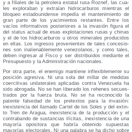
y a filia­les de la petro­le­ra esta­tal rusa Roz­nef, las cua­
les explo­ra­ban y extraían hidro­car­bu­ros mien­tras el
blo­queo esta­dou­ni­den­se impe­día el man­te­ni­mien­to de
gran par­te de los yaci­mien­tos res­tan­tes. Entre los
vacíos infor­ma­ti­vos pos­te­rio­res a la inva­sión figu­ra el
del sta­tus actual de esas explo­ta­cio­nes rusas y chi­nas
y el de los hidro­car­bu­ros u otros mine­ra­les pro­du­ci­dos
en ellas. Los ingre­sos pro­ve­nien­tes de tales con­ce­sio­
nes son inalie­na­ble­men­te vene­zo­la­nos, y como tales,
deben ingre­sar al Fis­co y ser dis­tri­bui­dos median­te el
Pre­su­pues­to y la Admi­nis­tra­ción nacionales.
Por otra par­te, el enemi­go man­tie­ne infle­xi­ble­men­te su
posi­ción agre­si­va. Ni una sola del millar de medi­das
coer­ci­ti­vas uni­la­te­ra­les apli­ca­das con­tra Vene­zue­la ha
sido abro­ga­da. No se han libe­ra­do los rehe­nes secues­
tra­dos por la fuer­za bru­ta. No se ha reco­no­ci­do la
paten­te fal­se­dad de los pre­tex­tos para la inva­sión:
inexis­ten­cia del lla­ma­do Car­tel de los Soles y del extin­
to Tren de Ara­gua, inexis­ten­cia de la pro­duc­ción y el
con­tra­ban­do de sus­tan­cias ilí­ci­tas, inexis­ten­cia de una
mayo­ría opo­si­to­ra que habría obte­ni­do supues­tas
mayo­rías elec­to­ra­les. Ni una pala­bra se ha dicho sobre