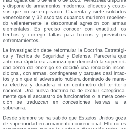
madru­ga­da del 3 de enero de 2026. Vene­zue­la dis­po­nía
y dis­po­ne de arma­men­tos moder­nos, efi­ca­ces y cos­to­
sos que no se emplea­ron. Cua­ren­ta y sie­te sol­da­dos
vene­zo­la­nos y 32 escol­tas cuba­mos murie­ron repe­lien­
do valien­te­men­te la des­co­mu­nal agre­sión con armas
ele­men­ta­les. Es pre­ci­so cono­cer con exac­ti­tud los
hechos y corre­gir fallas para futu­ros y pre­vi­si­bles
enfrentamientos.
La inves­ti­ga­ción debe refor­mu­lar la Doc­tri­na Estra­té­gi­
ca y Tác­ti­ca de Segu­ri­dad y Defen­sa. Pare­ce­ría que
ante una rápi­da esca­ra­mu­za que demos­tró la supe­rio­ri­
dad aérea del enemi­go se deci­dió una ren­di­ción incon­
di­cio­nal, con armas, con­tin­gen­tes y par­ques casi intac­
tos y sin que el adver­sa­rio hubie­ra domi­na­do de mane­
ra efec­ti­va y dura­de­ra ni un cen­tí­me­tro del terri­to­rio
nacio­nal. Una nue­va doc­tri­na ha de excluir cate­gó­ri­ca­
men­te que el secues­tro de fun­cio­na­rios o la mera coer­
ción se tra­duz­can en con­ce­sio­nes lesi­vas a la
soberanía.
Des­de siem­pre se ha sabi­do que Esta­dos Uni­dos goza
de supe­rio­ri­dad en arma­men­to con­ven­cio­nal. Ello no es