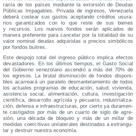
ra­nía de los paí­ses median­te la extor­sión de Deu­das
Públi­cas Impa­ga­bles. Pri­va­da de ingre­sos, Vene­zue­la
debe­rá cos­tear sus gas­tos acep­tan­do cré­di­tos usu­ra­
rios garan­ti­za­dos con lo que res­te de sus bie­nes
y recur­sos. Los nue­vos fon­dos serán apli­ca­dos de
mane­ra pre­fe­ren­te para can­ce­lar por la tota­li­dad de su
valor nomi­nal deu­das adqui­ri­das a pre­cios sim­bó­li­cos
por fon­dos buitres.
Este des­po­jo total del ingre­so públi­co impli­ca efec­tos
devas­ta­do­res. En los últi­mos tiem­pos, el Gas­to Social
del Gobierno vene­zo­lano ascen­dió a más del 70% de
los egre­sos. La bru­tal dis­mi­nu­ción de fon­dos dis­po­ni­
bles aca­rrea­rá un para­le­lo des­man­te­la­mien­to de todos
los actua­les pro­gra­mas de edu­ca­ción, salud, vivien­da,
asis­ten­cia social, ali­men­ta­ción, cul­tu­ra, inves­ti­ga­ción
cien­tí­fi­ca, desa­rro­llo agrí­co­la y pecua­rio, indus­tria­li­za­
ción, defen­sa e infra­es­truc­tu­ras, por cier­to ya dura­men­
te cas­ti­ga­dos por más de un cuar­to de siglo de agre­
sión, una déca­da de blo­queo y más de un millar de
medi­das coer­ci­ti­vas uni­la­te­ra­les des­ti­na­das a estran­gu­
lar y des­truir nues­tra economía.