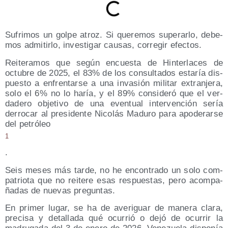
Sufri­mos un gol­pe atroz. Si que­re­mos supe­rar­lo, debe­
mos admi­tir­lo, inves­ti­gar cau­sas, corre­gir efectos.
Reite­ra­mos que según encues­ta de Hin­ter­la­ces de
octu­bre de 2025, el 83% de los con­sul­ta­dos esta­ría dis­
pues­to a enfren­tar­se a una inva­sión mili­tar extran­je­ra,
solo el 6% no lo haría, y el 89% con­si­de­ró que el ver­
da­de­ro obje­ti­vo de una even­tual inter­ven­ción sería
derro­car al pre­si­den­te Nico­lás Madu­ro para apo­de­rar­se
del petróleo
1
.
Seis meses más tar­de, no he encon­tra­do un solo com­
pa­trio­ta que no reite­re esas res­pues­tas, pero acom­pa­
ña­das de nue­vas preguntas.
En pri­mer lugar, se ha de ave­ri­guar de mane­ra cla­ra,
pre­ci­sa y deta­lla­da qué ocu­rrió o dejó de ocu­rrir la