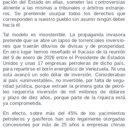
pa­ción del Esta­do en ellas, some­ter las con­tro­ver­sias
ati­nen­te a las mis­mas a tri­bu­na­les o árbi­tros extran­je­
ros. Se pren­ten­de usur­par todos los dere­chos que
corres­pon­den a nues­tro pue­blo sin asu­mir nin­gún deber
hacia él.
Tal mode­lo es insos­te­ni­ble. La pro­pa­gan­da inva­so­ra
pre­ten­de que se abre un lap­so de torren­cia­les inver­sio­
nes que trae­rán dilu­vios de divi­sas y de pros­pe­ri­dad.
En otro lugar hemos rese­ña­do el fra­ca­so de la reu­nión
del 9 de enero de 2026 entre el Pre­si­den­te de Esta­dos
Uni­dos y unas 17 empre­sas petro­le­ras de dicho país,
para repar­tir­se el botín ener­gé­ti­co de Vene­zue­la. Ni una
sola avan­zó un solo dólar de inver­sión. Con­si­de­ra­ban
al país «unin­ves­ta­ble», no inver­ti­ble, por fal­ta de segu­
ri­dad jurí­di­ca, por­que extraer la pri­me­ra gota de petró­
leo reque­ri­ría inver­sión de mil millo­nes de dóla­res
y pla­zo de diez años, por­que par­te de la rique­za está
ya comprometida.
En efec­to, sobre más del 45% de los yaci­mien­tos
petro­le­ros y gasí­fe­ros han sido legal­men­te otor­ga­das
con­ce­sio­nes por más de 25 años a empre­sas chi­nas