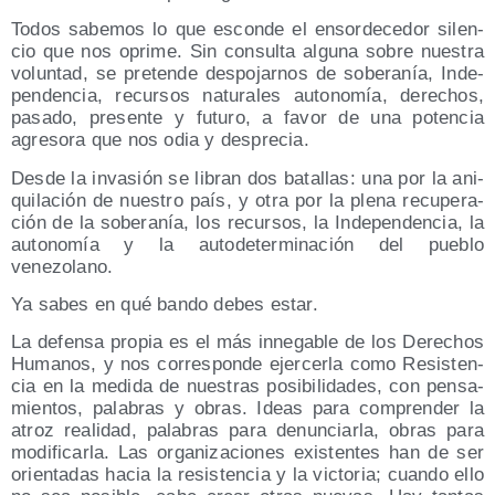
Todos sabe­mos lo que escon­de el ensor­de­ce­dor silen­
cio que nos opri­me. Sin con­sul­ta algu­na sobre nues­tra
volun­tad, se pre­ten­de des­po­jar­nos de sobe­ra­nía, Inde­
pen­den­cia, recur­sos natu­ra­les auto­no­mía, dere­chos,
pasa­do, pre­sen­te y futu­ro, a favor de una poten­cia
agre­so­ra que nos odia y desprecia.
Des­de la inva­sión se libran dos bata­llas: una por la ani­
qui­la­ción de nues­tro país, y otra por la ple­na recu­pe­ra­
ción de la sobe­ra­nía, los recur­sos, la Inde­pen­den­cia, la
auto­no­mía y la auto­de­ter­mi­na­ción del pue­blo
venezolano.
Ya sabes en qué ban­do debes estar.
La defen­sa pro­pia es el más inne­ga­ble de los Dere­chos
Huma­nos, y nos corres­pon­de ejer­cer­la como Resis­ten­
cia en la medi­da de nues­tras posi­bi­li­da­des, con pen­sa­
mien­tos, pala­bras y obras. Ideas para com­pren­der la
atroz reali­dad, pala­bras para denun­ciar­la, obras para
modi­fi­car­la. Las orga­ni­za­cio­nes exis­ten­tes han de ser
orien­ta­das hacia la resis­ten­cia y la vic­to­ria; cuan­do ello