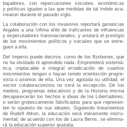
ba­ja­do­res, con reper­cu­sio­nes socia­les, eco­nó­mi­cas
y polí­ti­cas igua­les a las que medi­das de tal índo­le aca­
rrea­ron duran­te el pasa­do siglo.
La cola­bo­ra­ción con los inva­so­res repor­ta­rá ganan­cias
ile­ga­les a una ínfi­ma eli­te de tra­fi­can­tes de influen­cias
y espe­cu­la­do­res trans­na­cio­na­les, y anu­la­rá el pres­ti­gio
de los movi­mien­tos polí­ti­cos y socia­les que se entre­
guen a ella.
Del Impe­rio pue­de decir­se, como de los Bor­bo­nes, que
no ha olvi­da­do ni apren­di­do nada. Empren­de­rá sis­te­má­
ti­ca, impla­ca­ble e inte­gral erra­di­ca­ción de cuan­tos
movi­mien­tos ten­gan o hayan teni­do orien­ta­ción pro­gre­
sis­ta o aso­mos de ella. Una vez ago­ta­da su uti­li­dad, el
sec­tor cola­bo­ra­cio­nis­ta no será la excep­ción. De los
medios, pro­gra­mas edu­ca­ti­vos y de la His­to­ria mis­ma
des­apa­re­ce­rán los hechos e ideas de los Liber­ta­do­res,
o serán gro­tes­ca­men­te fal­si­fi­ca­dos para que repre­sen­
ten lo opues­to de sus idea­les. Siguien­do linea­mien­tos
de Rudolf Atkon, la edu­ca­ción será mera­men­te ins­tru­
men­tal; de acuer­do con los de Lau­ra Berns, se eli­mi­na­
rá la edu­ca­ción supe­rior gratuita.