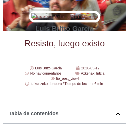
Luis Britto García
Resis­to, lue­go existo
Luis Britto García
2026-05-12
No hay comentarios
Azkenak
,
Iritzia
[jp_post_view]
Irakurtzeko denbora / Tiempo de lectura: 6 min.
Tabla de contenidos