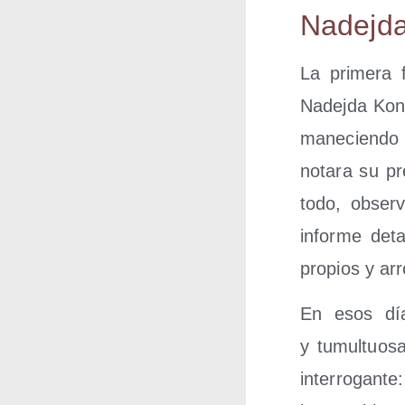
Nadej­da
La pri­me­ra 
Nadej­da Kons­
ma­ne­cien­do
nota­ra su pr
todo, obser­
infor­me deta
pro­pios y arro
En esos días
y tumul­tuo­s
inte­rro­gan­