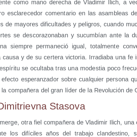
men­te como mano dere­cha de Vla­di­mir Ilich, a v
o escla­re­ce­dor comen­ta­rio en las asam­bleas del
 de mayo­res difi­cul­ta­des y peli­gros, cuan­do m
­tes se des­co­ra­zo­na­ban y sucum­bían ante la d
ov­na siem­pre per­ma­ne­ció igual, total­men­te con­v
a cau­sa y de su cer­te­ra vic­to­ria. Irra­dia­ba una fe 
espí­ri­tu se ocul­ta­ba tras una modes­tia poco fre­c
efec­to espe­ran­za­dor sobre cual­quier per­so­na q
n la com­pa­ñe­ra del gran líder de la Revo­lu­ción de
Dimi­triev­na Stasova
mer­ge, otra fiel com­pa­ñe­ra de Vla­di­mir Ilich, un
e los difí­ci­les años del tra­ba­jo clan­des­tino, se