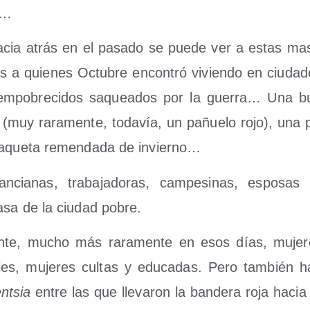
o…
acia atrás en el pasa­do se pue­de ver a estas ma
s a quie­nes Octu­bre encon­tró vivien­do en ciu­da­de
empo­bre­ci­dos saquea­dos por la gue­rra… Una b
(muy rara­men­te, toda­vía, un pañue­lo rojo), una p
a­que­ta remen­da­da de invierno…
cia­nas, tra­ba­ja­do­ras, cam­pe­si­nas, espo­sas
sa de la ciu­dad pobre.
­te, mucho más rara­men­te en esos días, muje­res o
na­les, muje­res cul­tas y edu­ca­das. Pero tam­bién 
en­tsia
entre las que lle­va­ron la ban­de­ra roja hacia l