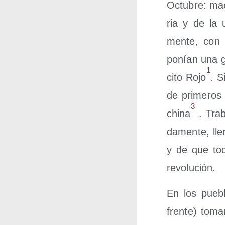
Octu­bre: mae
ria y de la un
men­te, con 
ponían una go
1
ci­to Rojo
. S
de pri­me­ros
3
chi­na
. Tra­b
da­men­te, lle
y de que tod
revolución.
En los pue­b
fren­te) toma­