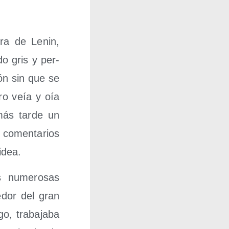
e­ra de Lenin,
­do gris y per­
ión sin que se
ero veía y oía
más tar­de un
 comen­ta­rios
 idea.
s nume­ro­sas
e­dor del gran
, tra­ba­ja­ba