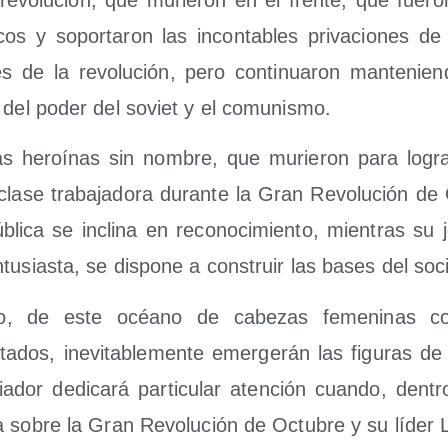
cos y sopor­ta­ron las incon­ta­bles pri­va­cio­nes de 
 de la revo­lu­ción, pero con­ti­nua­ron man­te­nien
a del poder del soviet y el comunismo.
s heroí­nas sin nom­bre, que murie­ron para logr
cla­se tra­ba­ja­do­ra duran­te la Gran Revo­lu­ción de
bli­ca se incli­na en reco­no­ci­mien­to, mien­tras su
tu­sias­ta, se dis­po­ne a cons­truir las bases del soc
o, de este océano de cabe­zas feme­ni­nas con
ta­dos, inevi­ta­ble­men­te emer­ge­rán las figu­ras d
ria­dor dedi­ca­rá par­ti­cu­lar aten­ción cuan­do, de
a sobre la Gran Revo­lu­ción de Octu­bre y su líder 