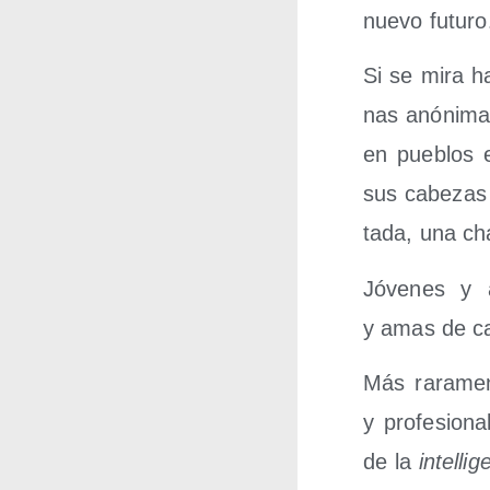
nue­vo futur
Si se mira h
nas anó­ni­ma
en pue­blos 
sus cabe­zas 
ta­da, una ch
Jóve­nes y an
y amas de ca
Más rara­men
y pro­fe­sio­
de la
inte­lli­g