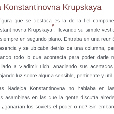
 Kons­tan­ti­nov­na Krupskaya
figu­ra que se des­ta­ca es la de la fiel com­pa­ñ
5
tan­ti­nov­na Krups­ka­ya
, lle­van­do su sim­ple ves­ti
 siem­pre en segun­do plano. Entra­ba en una reu­n
e­sen­cia y se ubi­ca­ba detrás de una colum­na, p
van­do todo lo que acon­te­cía para poder dar­le 
­lla­do a Vla­di­mir Ilich, aña­dien­do sus acer­ta­dos
­jan­do luz sobre algu­na sen­si­ble, per­ti­nen­te y útil
 Nadej­da Kons­tan­ti­nov­na no habla­ba en la
as asam­bleas en las que la gen­te dis­cu­tía alre­d
te: ¿gana­rían los soviets el poder o no? Sin embar­go