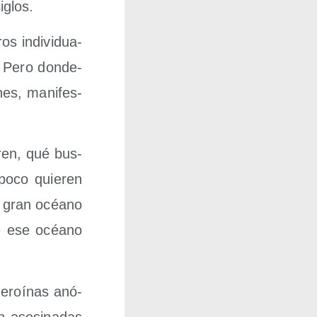
iglos.
s indi­vi­dua­
 Pero don­de­
nes, mani­fes­
­ren, qué bus­
o­co quie­ren
el gran océano
de ese océano
heroí­nas anó­
 ase­si­na­das