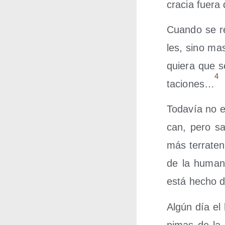
cra­cia fue­r
Cuan­do se re
les, sino ma
quie­ra que s
4
ta­cio­nes…
Toda­vía no e
can, pero sa
más terra­te­
de la huma­n
está hecho d
Algún día el 
ni­mas de la 