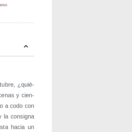
rios
u­bre, ¿quié­
ce­nas y cien­
do a codo con
y la con­sig­na
is­ta hacia un