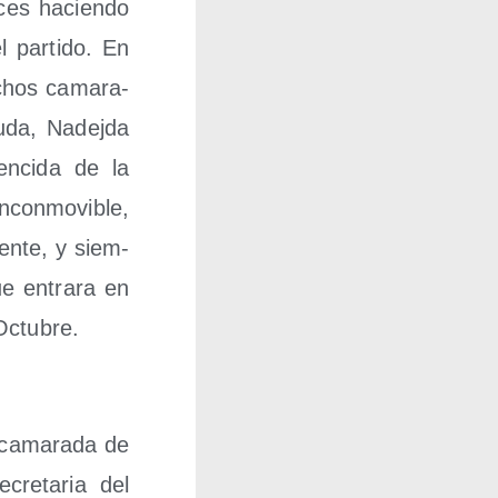
eces hacien­do
 par­ti­do. En
uchos cama­ra­
uda, Nadej­da
en­ci­da de la
incon­mo­vi­ble,
uen­te, y siem­
ue entra­ra en
 Octubre.
a cama­ra­da de
cre­ta­ria del