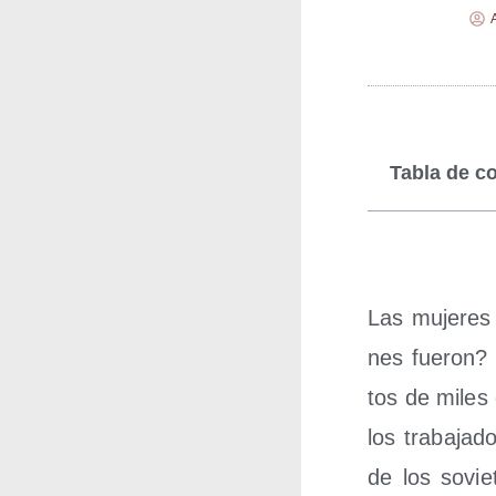
Tabla de c
Las muje­res
nes fue­ron? 
tos de miles
los tra­ba­ja­
de los soviet