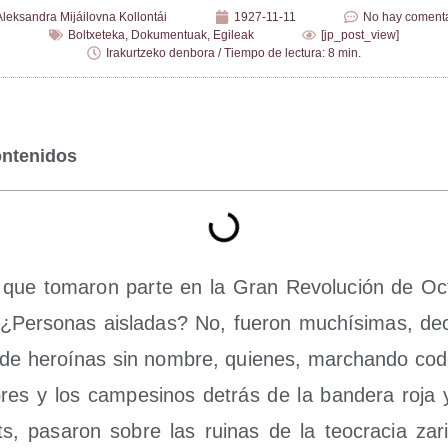
Aleksandra Mijáilovna Kollontái
1927-11-11
No hay comenta
Boltxeteka
,
Dokumentuak
,
Egileak
[jp_post_view]
Irakurtzeko denbora / Tiempo de lectura: 8 min.
ontenidos
 que toma­ron par­te en la Gran Revo­lu­ción de Oct
¿Per­so­nas ais­la­das? No, fue­ron muchí­si­mas, de
 de heroí­nas sin nom­bre, quie­nes, mar­chan­do co
do­res y los cam­pe­si­nos detrás de la ban­de­ra roja 
s, pasa­ron sobre las rui­nas de la teo­cra­cia zar