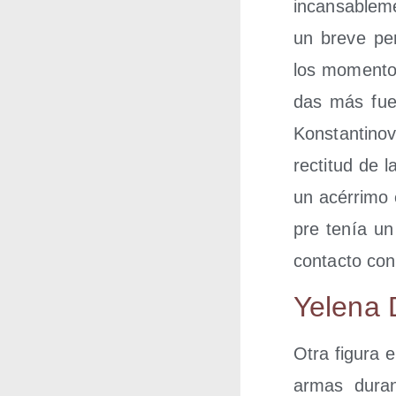
incan­sa­ble­
un bre­ve per
los momen­tos
das más fuer
Kons­tan­ti­n
rec­ti­tud de l
un acé­rri­mo 
pre tenía un 
con­tac­to co
Yele­na 
Otra figu­ra e
armas duran­t