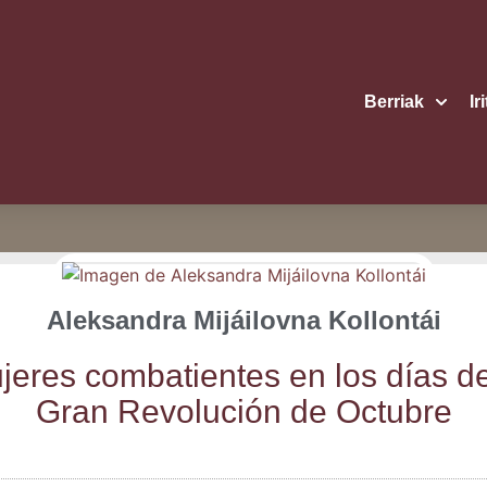
Berriak
Ir
Aleksandra Mijáilovna Kollontái
e­res com­ba­tien­tes en los días d
Gran Revo­lu­ción de Octubre