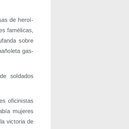
sas de heroí­
s famé­li­cas,
ufan­da sobre
año­le­ta gas­
 de sol­da­dos
fi­ci­nis­tas
había muje­res
a vic­to­ria de