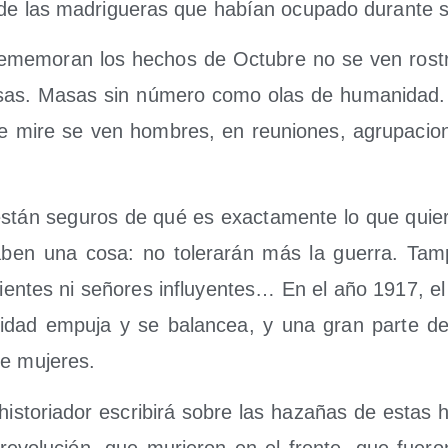
a de las madri­gue­ras que habían ocu­pa­do duran­te s
me­mo­ran los hechos de Octu­bre no se ven ros­tro
sas. Masas sin núme­ro como olas de huma­ni­dad.
e mire se ven hom­bres, en reunio­nes, agru­pa­cio­
stán segu­ros de qué es exac­ta­men­te lo que quie
ben una cosa: no tole­ra­rán más la gue­rra. Tam­p
nien­tes ni seño­res influ­yen­tes… En el año 1917, 
i­dad empu­ja y se balan­cea, y una gran par­te 
e mujeres.
his­to­ria­dor escri­bi­rá sobre las haza­ñas de estas 
revo­lu­ción, que murie­ron en el fren­te, que fue­ron