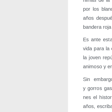
por los blan­
años des­pués
ban­de­ra roj
Es ante esta
vida para la 
la joven repú­
ani­mo­so y en
Sin embar­g
y gorros gas­
nes el his­to­
años, escri­b