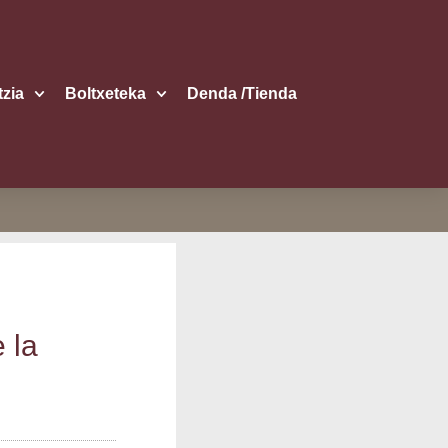
itzia
Boltxe­te­ka
Den­da /​Tien­da
e la