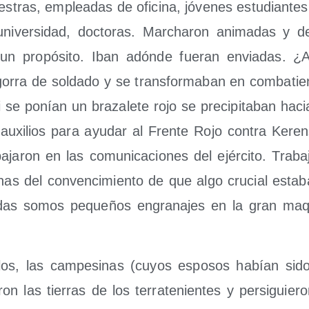
s­tras, emplea­das de ofi­ci­na, jóve­nes estu­dian­te
i­ver­si­dad, doc­to­ras. Mar­cha­ron ani­ma­das y des
un pro­pó­si­to. Iban adón­de fue­ran envia­das. ¿A
rra de sol­da­do y se trans­for­ma­ban en com­ba­tien
i se ponían un bra­za­le­te rojo se pre­ci­pi­ta­ban hac
 auxi­lios para ayu­dar al Fren­te Rojo con­tra Kere
a­ja­ron en las comu­ni­ca­cio­nes del ejér­ci­to. Tra­ba
­nas del con­ven­ci­mien­to de que algo cru­cial esta­b
as somos peque­ños engra­na­jes en la gran maqui
los, las cam­pe­si­nas (cuyos espo­sos habían sido
ron las tie­rras de los terra­te­nien­tes y per­si­guie­ro