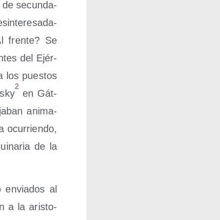
s de secun­da­
in­te­re­sa­da­
l fren­te? Se
­tes del Ejér­
ia los pues­tos
2
nsky
en Gát­
­ja­ban ani­ma­
a ocu­rrien­do,
­na­ria de la
 envia­dos al
n a la aris­to­