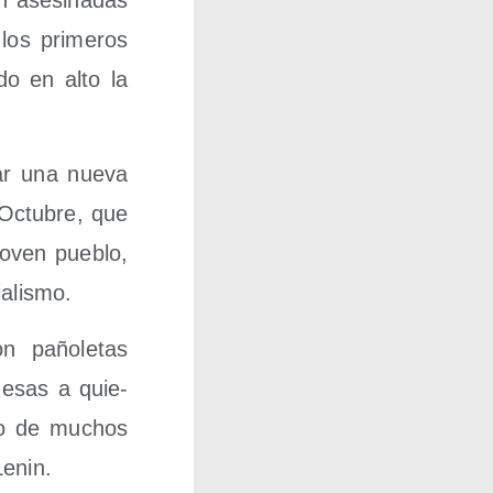
los pri­me­ros
­do en alto la
ar una nue­va
 Octu­bre, que
 joven pue­blo,
ialismo.
 paño­le­tas
e esas a quie­
n­tro de muchos
Lenin.