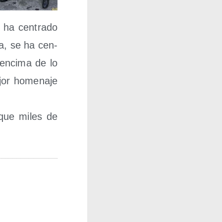
 ha cen­tra­do
ra, se ha cen­
 enci­ma de lo
ejor home­na­je
 que miles de