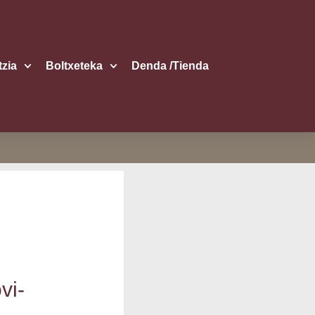
itzia
Boltxe­te­ka
Den­da /​Tien­da
vi­