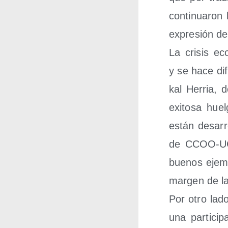
con­ti­nua­ro
expre­sión de
La cri­sis eco
y se hace dif
kal Herria, d
exi­to­sa hue
están desa­rr
de CCOO-UGT 
bue­nos ejem­
mar­gen de las
Por otro lado
una par­ti­ci­