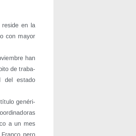
 resi­de en la
n­do con mayor
noviem­bre han
i­to de tra­ba­
d del esta­do
ítu­lo gené­ri­
r­di­na­do­ras
­ti­co a un mes
 Fran­co pero