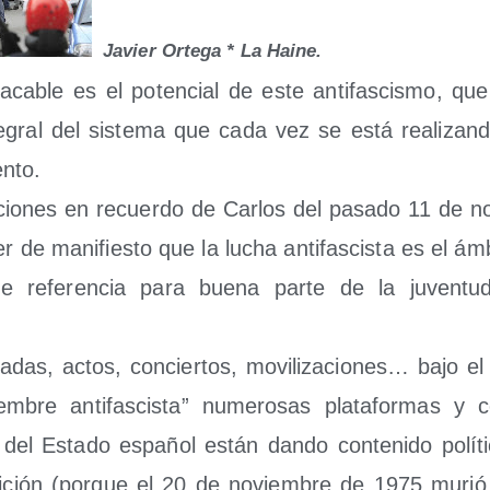
Javier Orte­ga * La Haine.
­ca­ble es el poten­cial de este anti­fas­cis­mo, que
e­gral del sis­te­ma que cada vez se está rea­li­za
nto.
a­cio­nes en recuer­do de Car­los del pasa­do 11 de 
r de mani­fies­to que la lucha anti­fas­cis­ta es el ámb
o de refe­ren­cia para bue­na par­te de la juven­tu
na­das, actos, con­cier­tos, movi­li­za­cio­nes… bajo el t
­bre anti­fas­cis­ta” nume­ro­sas pla­ta­for­mas y coo
as del Esta­do espa­ñol están dan­do con­te­ni­do polí
di­ción (por­que el 20 de noviem­bre de 1975 murió