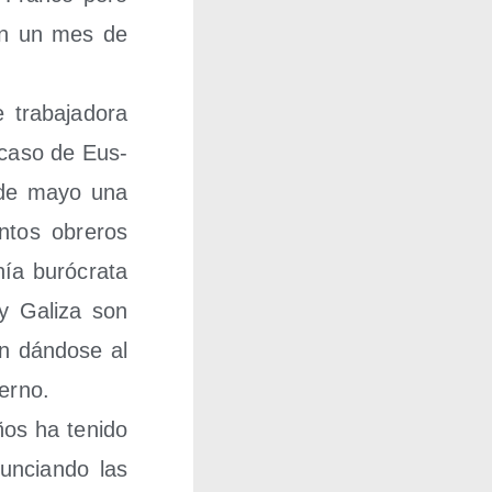
o en un mes de
tra­ba­ja­do­ra
l caso de Eus­
es de mayo una
n­tos obre­ros
ía buró­cra­ta
y Gali­za son
n dán­do­se al
ierno.
ños ha teni­do
nun­cian­do las