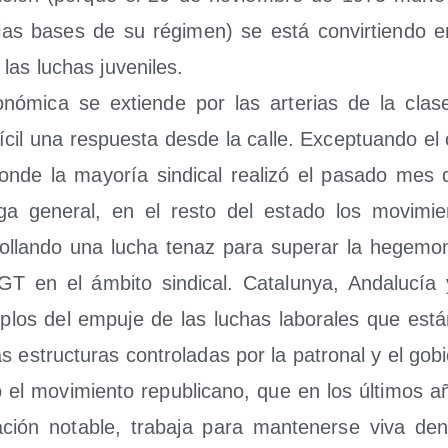
n las bases de su régi­men) se está con­vir­tien­d
 las luchas juveniles.
­nó­mi­ca se extien­de por las arte­rias de la cla­se 
í­cil una res­pues­ta des­de la calle. Excep­tuan­do e
on­de la mayo­ría sin­di­cal reali­zó el pasa­do m
l­ga gene­ral, en el res­to del esta­do los movi­mie
o­llan­do una lucha tenaz para supe­rar la hege­mo­n
en el ámbi­to sin­di­cal. Cata­lun­ya, Anda­lu­cía 
plos del empu­je de las luchas labo­ra­les que está
 estruc­tu­ras con­tro­la­das por la patro­nal y el gob
 el movi­mien­to repu­bli­cano, que en los últi­mos a
pa­ción nota­ble, tra­ba­ja para man­te­ner­se viva de