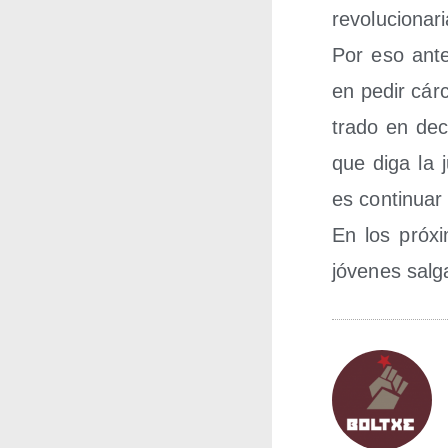
revolucionari
Por eso ante 
en pedir cár­
tra­do en dec
que diga la ju
es con­ti­nuar
En los pró­x
jóve­nes sal­g