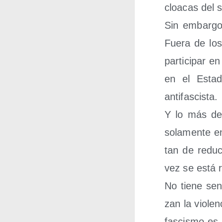
cloa­cas del 
Sin embar­go
Fue­ra de los
par­ti­ci­par
en el Esta­
antifascista.
Y lo más des­
sola­men­te e
tan de redu­c
vez se está 
No tie­ne sen­
zan la vio­len
fas­cis­mo es