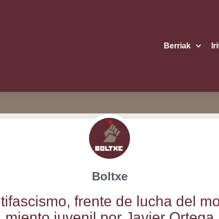
Berriak
Ir
Boltxe
ti­fas­cis­mo, fren­te de lucha del mo
mien­to juve­nil por Javier Ortega