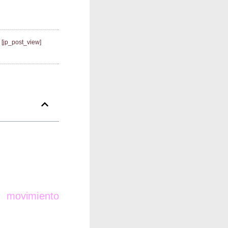
[jp_post_view]
 movi­mien­to