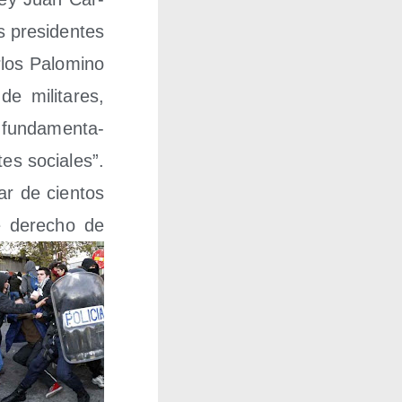
 pre­si­den­tes
­los Palo­mino
e mili­ta­res,
fun­da­men­ta­
tes socia­les”.
ar de cien­tos
de dere­cho de