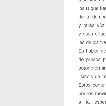
los I) que fue
de la “demo­c
y otras víc­t
y eso no fue 
les de los tra
Es hablar de 
de pre­sos po
auto­de­ter­mi­
lis­mo y de i
Estos con­te­
por los movi­m
a la espe­r