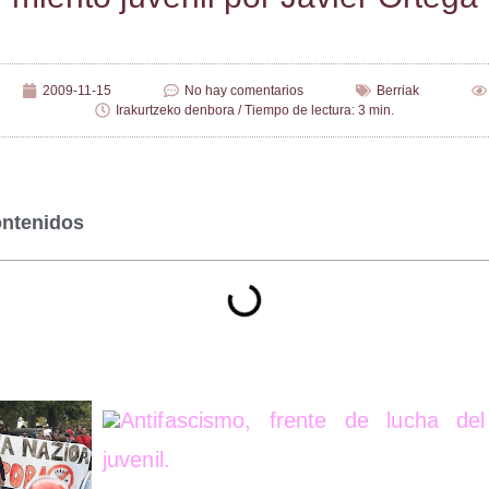
2009-11-15
No hay comentarios
Berriak
Irakurtzeko denbora / Tiempo de lectura: 3 min.
ontenidos
Anti­fas­cis­mo, fren­te de lucha del
juvenil.