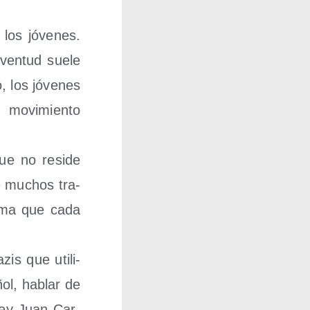
los jóve­nes.
ven­tud sue­le
, los jóve­nes
movi­mien­to
que no resi­de
ue muchos tra­
te­ma que cada
zis que uti­li­
­ñol, hablar de
 rey Juan Car­