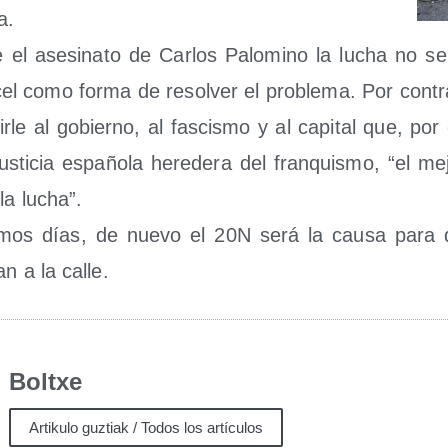
a.
el ase­si­na­to de Car­los Palo­mino la lucha no se
cel como for­ma de resol­ver el pro­ble­ma. Por con­t
ir­le al gobierno, al fas­cis­mo y al capi­tal que, por
s­ti­cia espa­ño­la here­de­ra del fran­quis­mo, “el m
 la lucha”.
i­mos días, de nue­vo el 20N será la cau­sa para
an a la calle.
Boltxe
Artikulo guztiak / Todos los artículos