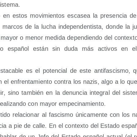
sistema.
 en estos movi­mien­tos esca­sea la pre­sen­cia de 
 mar­cos de la lucha inde­pen­den­tis­ta, don­de la ju
 en mayor o menor medi­da depen­dien­do del con­tex­to
do espa­ñol están sin duda más acti­vos en el 
ta­ca­ble es el poten­cial de este anti­fas­cis­mo, 
n el enfren­ta­mien­to con­tra los nazis, algo a lo q
ir, sino tam­bién en la denun­cia inte­gral del sis­
rea­li­zan­do con mayor empecinamiento.
ti­do rela­cio­nar al fas­cis­mo úni­ca­men­te con los na
­cia a pie de calle. En el con­tex­to del Esta­do espa
 hablar de un Jefe del Esta­do espa­ñol actual (el