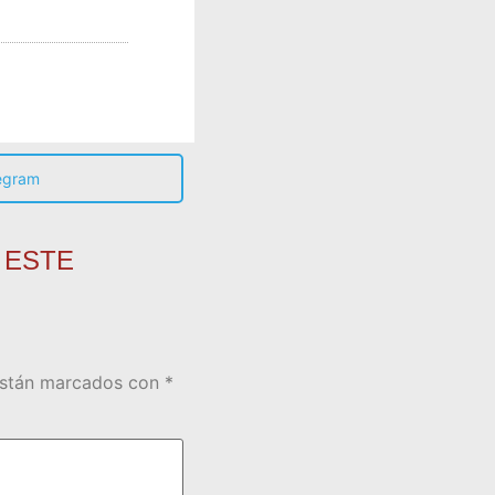
egram
 ESTE
están marcados con
*