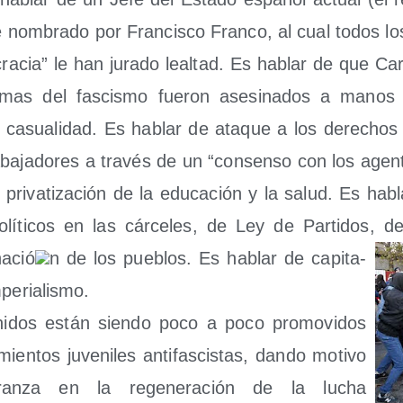
 nom­bra­do por Fran­cis­co Fran­co, al cual todos los
ra­cia” le han jura­do leal­tad. Es hablar de que Car
i­mas del fas­cis­mo fue­ron ase­si­na­dos a manos d
casua­li­dad. Es hablar de ata­que a los dere­chos 
­ba­ja­do­res a tra­vés de un “con­sen­so con los agen­
pri­va­ti­za­ción de la edu­ca­ción y la salud. Es habl
lí­ti­cos en las cár­ce­les, de Ley de Par­ti­dos, 
na­ció
n de los pue­blos. Es hablar de capi­ta­
mperialismo.
ni­dos están sien­do poco a poco pro­mo­vi­dos
ien­tos juve­ni­les anti­fas­cis­tas, dan­do moti­vo
an­za en la rege­ne­ra­ción de la lucha