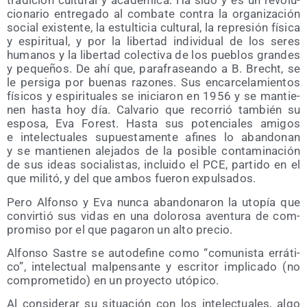
tra­di­ción cul­tu­ral y aca­dé­mi­ca. Ha sido y es un revo­lu­
cio­na­rio entre­ga­do al com­ba­te con­tra la orga­ni­za­ción
social exis­ten­te, la estul­ti­cia cul­tu­ral, la repre­sión físi­ca
y espi­ri­tual, y por la liber­tad indi­vi­dual de los seres
huma­nos y la liber­tad colec­ti­va de los pue­blos gran­des
y peque­ños. De ahí que, para­fra­sean­do a B. Brecht, se
le per­si­ga por bue­nas razo­nes. Sus encar­ce­la­mien­tos
físi­cos y espi­ri­tua­les se ini­cia­ron en 1956 y se man­tie­
nen has­ta hoy día. Cal­va­rio que reco­rrió tam­bién su
espo­sa, Eva Forest. Has­ta sus poten­cia­les ami­gos
e inte­lec­tua­les supues­ta­men­te afi­nes lo aban­do­nan
y se man­tie­nen ale­ja­dos de la posi­ble con­ta­mi­na­ción
de sus ideas socia­lis­tas, inclui­do el PCE, par­ti­do en el
que mili­tó, y del que ambos fue­ron expulsados.
Pero Alfon­so y Eva nun­ca aban­do­na­ron la uto­pía que
con­vir­tió sus vidas en una dolo­ro­sa aven­tu­ra de com­
pro­mi­so por el que paga­ron un alto precio.
Alfon­so Sas­tre se auto­de­fi­ne como “comu­nis­ta errá­ti­
co”, inte­lec­tual mal­pen­san­te y escri­tor impli­ca­do (no
com­pro­me­ti­do) en un pro­yec­to utópico.
Al con­si­de­rar su situa­ción con los inte­lec­tua­les, algo