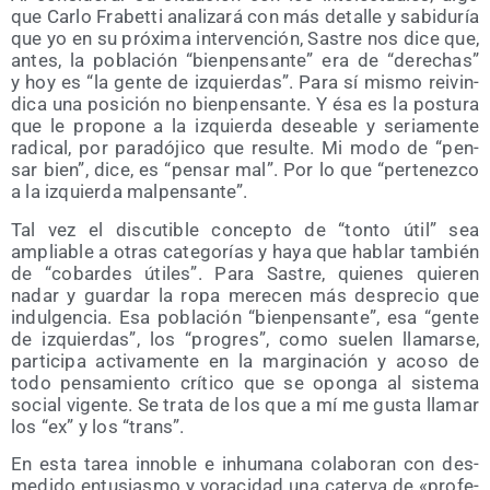
que Car­lo Fra­bet­ti ana­li­za­rá con más deta­lle y sabi­du­ría
que yo en su pró­xi­ma inter­ven­ción, Sas­tre nos dice que,
antes, la pobla­ción “bien­pen­san­te” era de “dere­chas”
y hoy es “la gen­te de izquier­das”. Para sí mis­mo rei­vin­
di­ca una posi­ción no bien­pen­san­te. Y ésa es la pos­tu­ra
que le pro­po­ne a la izquier­da desea­ble y seria­men­te
radi­cal, por para­dó­ji­co que resul­te. Mi modo de “pen­
sar bien”, dice, es “pen­sar mal”. Por lo que “per­te­nez­co
a la izquier­da malpensante”.
Tal vez el dis­cu­ti­ble con­cep­to de “ton­to útil” sea
amplia­ble a otras cate­go­rías y haya que hablar tam­bién
de “cobar­des úti­les”. Para Sas­tre, quie­nes quie­ren
nadar y guar­dar la ropa mere­cen más des­pre­cio que
indul­gen­cia. Esa pobla­ción “bien­pen­san­te”, esa “gen­te
de izquier­das”, los “pro­gres”, como sue­len lla­mar­se,
par­ti­ci­pa acti­va­men­te en la mar­gi­na­ción y aco­so de
todo pen­sa­mien­to crí­ti­co que se opon­ga al sis­te­ma
social vigen­te. Se tra­ta de los que a mí me gus­ta lla­mar
los “ex” y los “trans”.
En esta tarea inno­ble e inhu­ma­na cola­bo­ran con des­
me­di­do entu­sias­mo y vora­ci­dad una cater­va de «pro­fe­