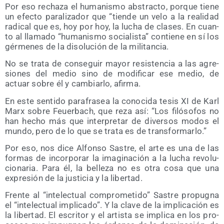
Por eso recha­za el huma­nis­mo abs­trac­to, por­que tie­ne
un efec­to para­li­za­dor que “tien­de un velo a la reali­dad
radi­cal que es, hoy por hoy, la lucha de cla­ses. En cuan­
to al lla­ma­do “huma­nis­mo socia­lis­ta” con­tie­ne en sí los
gér­me­nes de la diso­lu­ción de la militancia.
No se tra­ta de con­se­guir mayor resis­ten­cia a las agre­
sio­nes del medio sino de modi­fi­car ese medio, de
actuar sobre él y cam­biar­lo, afirma.
En este sen­ti­do para­fra­sea la cono­ci­da tesis XI de Karl
Marx sobre Feuer­bach, que reza así: “Los filó­so­fos no
han hecho más que inter­pre­tar de diver­sos modos el
mun­do, pero de lo que se tra­ta es de transformarlo.”
Por eso, nos dice Alfon­so Sas­tre, el arte es una de las
for­mas de incor­po­rar la ima­gi­na­ción a la lucha revo­lu­
cio­na­ria. Para él, la belle­za no es otra cosa que una
expre­sión de la jus­ti­cia y la libertad.
Fren­te al “inte­lec­tual com­pro­me­ti­do” Sas­tre pro­pug­na
el “inte­lec­tual impli­ca­do”. Y la cla­ve de la impli­ca­ción es
la liber­tad. El escri­tor y el artis­ta se impli­ca en los pro­