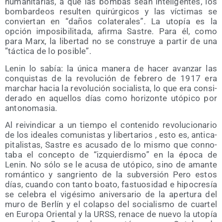
huma­ni­ta­rias, a que las bom­bas sean inte­li­gen­tes, los
bom­bar­deos resul­ten qui­rúr­gi­cos y las víc­ti­mas se
con­vier­tan en “daños cola­te­ra­les”. La uto­pía es la
opción impo­si­bi­li­ta­da, afir­ma Sas­tre. Para él, como
para Marx, la liber­tad no se cons­tru­ye a par­tir de una
”tác­ti­ca de lo posible”.
Lenin lo sabía: la úni­ca mane­ra de hacer avan­zar las
con­quis­tas de la revo­lu­ción de febre­ro de 1917 era
mar­char hacia la revo­lu­ción socia­lis­ta, lo que era con­si­
de­ra­do en aque­llos días como hori­zon­te utó­pi­co por
antonomasia.
Al rei­vin­di­car a un tiem­po el con­te­ni­do revo­lu­cio­na­rio
de los idea­les comu­nis­tas y liber­ta­rios , esto es, anti­ca­
pi­ta­lis­tas, Sas­tre es acu­sa­do de lo mis­mo que con­no­
ta­ba el con­cep­to de “izquier­dis­mo” en la épo­ca de
Lenin. No sólo se le acu­sa de utó­pi­co, sino de aman­te
román­ti­co y san­grien­to de la sub­ver­sión Pero estos
días, cuan­do con tan­to boa­to, fas­tuo­si­dad e hipo­cre­sía
se cele­bra el vigé­si­mo ani­ver­sa­rio de la aper­tu­ra del
muro de Ber­lín y el colap­so del socia­lis­mo de cuar­tel
en Euro­pa Orien­tal y la URSS, rena­ce de nue­vo la uto­pía