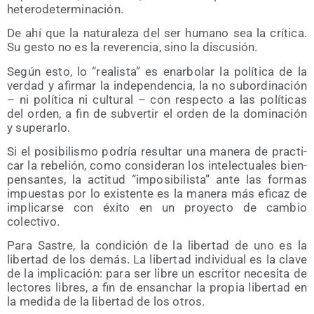
heterodeterminación.
De ahí que la natu­ra­le­za del ser humano sea la crí­ti­ca.
Su ges­to no es la reve­ren­cia, sino la discusión.
Según esto, lo “rea­lis­ta” es enar­bo­lar la polí­ti­ca de la
ver­dad y afir­mar la inde­pen­den­cia, la no subor­di­na­ción
– ni polí­ti­ca ni cul­tu­ral – con res­pec­to a las polí­ti­cas
del orden, a fin de sub­ver­tir el orden de la domi­na­ción
y superarlo.
Si el posi­bi­lis­mo podría resul­tar una mane­ra de prac­ti­
car la rebe­lión, como con­si­de­ran los inte­lec­tua­les bien­
pen­san­tes, la acti­tud “impo­si­bi­lis­ta” ante las for­mas
impues­tas por lo exis­ten­te es la mane­ra más efi­caz de
impli­car­se con éxi­to en un pro­yec­to de cam­bio
colectivo.
Para Sas­tre, la con­di­ción de la liber­tad de uno es la
liber­tad de los demás. La liber­tad indi­vi­dual es la cla­ve
de la impli­ca­ción: para ser libre un escri­tor nece­si­ta de
lec­to­res libres, a fin de ensan­char la pro­pia liber­tad en
la medi­da de la liber­tad de los otros.