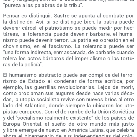
“pure­za a las pala­bras de la tribu”.
Pen­sar es dis­tin­guir. Sas­tre se apun­ta al com­ba­te por
la dis­tin­ción. Así, si se dis­tin­gue bien, la patria pue­de
deve­nir cár­cel, el patrio­tis­mo se pue­de medir por hec­
tá­reas, la tole­ran­cia pue­de deve­nir bar­ba­rie, el huma­
nis­mo pue­de deve­nir terror. La patria es opre­sión en el
cho­vi­nis­mo, en el fas­cis­mo. La tole­ran­cia pue­de ser
“una for­ma indi­rec­ta, enmas­ca­ra­da, de bar­ba­rie cuan­do
tole­ra los actos bár­ba­ros del impe­ria­lis­mo o las tor­tu­
ras de la policía”.
El huma­nis­mo abs­trac­to pue­de ser cóm­pli­ce del terro­
ris­mo de Esta­do al con­de­nar de for­ma acrí­ti­ca, por
ejem­plo, las gue­rri­llas revo­lu­cio­na­rias. Lejos de morir,
como pro­cla­man sus augu­res des­de hace varias déca­
das, la uto­pía socia­lis­ta revi­ve con nue­vos bríos al otro
lado del Atlán­ti­co, don­de siem­pre la ubi­ca­ron los uto­
pis­tas euro­peos. Con el derrum­be de la Unión Sovié­ti­ca
y del “socia­lis­mo real­men­te exis­ten­te” de los paí­ses de
Euro­pa Orien­tal, el sue­ño de otro mun­do más jus­to
y libre emer­ge de nue­vo en Amé­ri­ca Lati­na, que cele­bra
aho­ra el bicen­te­na­rio de sus inde­pen­den­cias del colo­