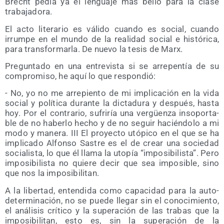
Brecht pedía ya el len­gua­je más bello para la cla­se
trabajadora.
El acto lite­ra­rio es váli­do cuan­do es social, cuan­do
irrum­pe en el mun­do de la reali­dad social e his­tó­ri­ca,
para trans­for­mar­la. De nue­vo la tesis de Marx.
Pre­gun­ta­do en una entre­vis­ta si se arre­pen­tía de su
com­pro­mi­so, he aquí lo que respondió:
- No, yo no me arre­pien­to de mi impli­ca­ción en la vida
social y polí­ti­ca duran­te la dic­ta­du­ra y des­pués, has­ta
hoy. Por el con­tra­rio, sufri­ría una ver­güen­za inso­por­ta­
ble de no haber­lo hecho y de no seguir hacién­do­lo a mi
modo y mane­ra. III El pro­yec­to utó­pi­co en el que se ha
impli­ca­do Alfon­so Sas­tre es el de crear una socie­dad
socia­lis­ta, lo que él lla­ma la uto­pía “impo­si­bi­lis­ta”. Pero
impo­si­bi­lis­ta no quie­re decir que sea impo­si­ble, sino
que nos la imposibilitan.
A la liber­tad, enten­di­da como capa­ci­dad para la auto­
de­ter­mi­na­ción, no se pue­de lle­gar sin el cono­ci­mien­to,
el aná­li­sis crí­ti­co y la supera­ción de las tra­bas que la
impo­si­bi­li­tan, esto es, sin la supera­ción de la