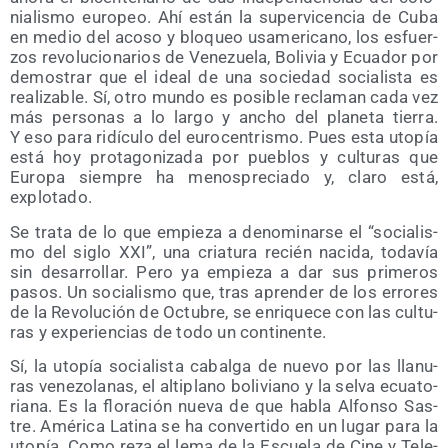
nia­lis­mo euro­peo. Ahí están la super­vi­cen­cia de Cuba
en medio del aco­so y blo­queo usame­ri­cano, los esfuer­
zos revo­lu­cio­na­rios de Vene­zue­la, Boli­via y Ecua­dor por
demos­trar que el ideal de una socie­dad socia­lis­ta es
rea­li­za­ble. Sí, otro mun­do es posi­ble recla­man cada vez
más per­so­nas a lo lar­go y ancho del pla­ne­ta tie­rra.
Y eso para ridícu­lo del euro­cen­tris­mo. Pues esta uto­pía
está hoy pro­ta­go­ni­za­da por pue­blos y cul­tu­ras que
Euro­pa siem­pre ha menos­pre­cia­do y, cla­ro está,
explotado.
Se tra­ta de lo que empie­za a deno­mi­nar­se el “socia­lis­
mo del siglo XXI”, una cria­tu­ra recién naci­da, toda­vía
sin desa­rro­llar. Pero ya empie­za a dar sus pri­me­ros
pasos. Un socia­lis­mo que, tras apren­der de los erro­res
de la Revo­lu­ción de Octu­bre, se enri­que­ce con las cul­tu­
ras y expe­rien­cias de todo un continente.
Sí, la uto­pía socia­lis­ta cabal­ga de nue­vo por las lla­nu­
ras vene­zo­la­nas, el alti­plano boli­viano y la sel­va ecua­to­
ria­na. Es la flo­ra­ción nue­va de que habla Alfon­so Sas­
tre. Amé­ri­ca Lati­na se ha con­ver­ti­do en un lugar para la
uto­pía. Como reza el lema de la Escue­la de Cine y Tele­