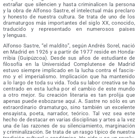
extra­ñar que silen­cien y has­ta cri­mi­na­li­cen la per­so­na
y la obra de Alfon­so Sas­tre, el inte­lec­tual más pre­cla­ro
y hones­to de nues­tra cul­tu­ra. Se tra­ta de uno de los
dra­ma­tur­gos más impor­tan­tes del siglo XX, cono­ci­do,
tra­du­ci­do y repre­sen­ta­do en nume­ro­sos paí­ses
y lenguas.
Alfon­so Sas­tre, “el mal­di­to”, según Andrés Sorel, nació
en Madrid en 1926 y a par­tir de 1977 resi­de en Hon­da­
rri­bia (Gui­púz­coa). Des­de sus años de estu­dian­te de
filo­so­fía en la Uni­ver­si­dad Com­plu­ten­se de Madrid
estu­vo siem­pre impli­ca­do en la lucha con­tra el fas­cis­
mo y el impe­ria­lis­mo. Impli­ca­ción que ha man­te­ni­do
a lo lar­go de toda su vida. Toda su labor crea­ti­va se ha
cen­tra­do en esta lucha por el cam­bio de este mun­do
a otro mejor. Su crea­ción lite­ra­ria es tan pro­li­ja que
ape­nas pue­de esbo­zar­se aquí. A. Sas­tre no sólo es un
extra­or­di­na­rio dra­ma­tur­go, sino tam­bién un exce­len­te
ensa­yis­ta, poe­ta, narra­dor, teó­ri­co. Tal vez sea este
hecho de des­ta­car en varias dis­ci­pli­nas y artes a la vez
una de las razo­nes de su silen­cia­mien­to, mar­gi­na­ción
y cri­mi­na­li­za­ción. Se tra­ta de un ras­go típi­co de nues­tra