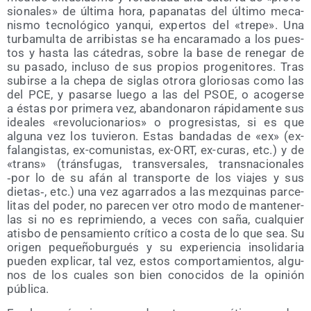
sio­na­les» de últi­ma hora, papa­na­tas del últi­mo meca­
nis­mo tec­no­ló­gi­co yan­qui, exper­tos del «tre­pe». Una
tur­ba­mul­ta de arri­bis­tas se ha enca­ra­ma­do a los pues­
tos y has­ta las cáte­dras, sobre la base de rene­gar de
su pasa­do, inclu­so de sus pro­pios pro­ge­ni­to­res. Tras
subir­se a la che­pa de siglas otro­ra glo­rio­sas como las
del PCE, y pasar­se lue­go a las del PSOE, o aco­ger­se
a éstas por pri­me­ra vez, aban­do­na­ron rápi­da­men­te sus
idea­les «revo­lu­cio­na­rios» o pro­gre­sis­tas, si es que
algu­na vez los tuvie­ron. Estas ban­da­das de «ex» (ex-
falan­gis­tas, ex-comu­nis­tas, ex-ORT, ex-curas, etc.) y de
«trans» (tráns­fu­gas, trans­ver­sa­les, trans­na­cio­na­les
‑por lo de su afán al trans­por­te de los via­jes y sus
dietas‑, etc.) una vez aga­rra­dos a las mez­qui­nas par­ce­
li­tas del poder, no pare­cen ver otro modo de man­te­ner­
las si no es repri­mien­do, a veces con saña, cual­quier
atis­bo de pen­sa­mien­to crí­ti­co a cos­ta de lo que sea. Su
ori­gen peque­ño­bur­gués y su expe­rien­cia inso­li­da­ria
pue­den expli­car, tal vez, estos com­por­ta­mien­tos, algu­
nos de los cua­les son bien cono­ci­dos de la opi­nión
pública.