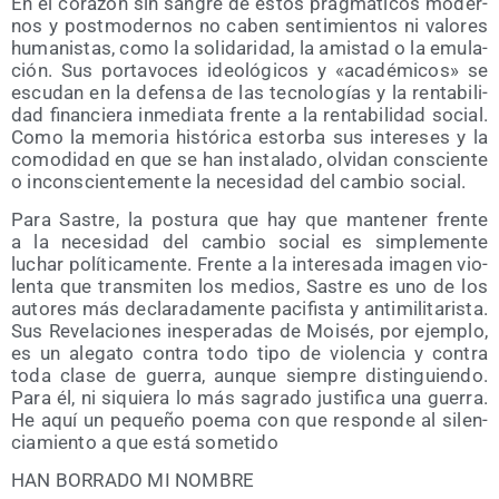
En el cora­zón sin san­gre de estos prag­má­ti­cos moder­
nos y post­mo­der­nos no caben sen­ti­mien­tos ni valo­res
huma­nis­tas, como la soli­da­ri­dad, la amis­tad o la emu­la­
ción. Sus por­ta­vo­ces ideo­ló­gi­cos y «aca­dé­mi­cos» se
escu­dan en la defen­sa de las tec­no­lo­gías y la ren­ta­bi­li­
dad finan­cie­ra inme­dia­ta fren­te a la ren­ta­bi­li­dad social.
Como la memo­ria his­tó­ri­ca estor­ba sus intere­ses y la
como­di­dad en que se han ins­ta­la­do, olvi­dan cons­cien­te
o incons­cien­te­men­te la nece­si­dad del cam­bio social.
Para Sas­tre, la pos­tu­ra que hay que man­te­ner fren­te
a la nece­si­dad del cam­bio social es sim­ple­men­te
luchar polí­ti­ca­men­te. Fren­te a la intere­sa­da ima­gen vio­
len­ta que trans­mi­ten los medios, Sas­tre es uno de los
auto­res más decla­ra­da­men­te paci­fis­ta y anti­mi­li­ta­ris­ta.
Sus Reve­la­cio­nes ines­pe­ra­das de Moi­sés, por ejem­plo,
es un ale­ga­to con­tra todo tipo de vio­len­cia y con­tra
toda cla­se de gue­rra, aun­que siem­pre dis­tin­guien­do.
Para él, ni siquie­ra lo más sagra­do jus­ti­fi­ca una gue­rra.
He aquí un peque­ño poe­ma con que res­pon­de al silen­
cia­mien­to a que está sometido
HAN BORRADO MI NOMBRE