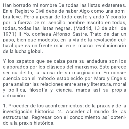
Han borra­do mi nom­bre De todas las lis­tas exis­ten­tes.
En el Regis­tro Civil debe de haber Algo como una som­
bra leve. Pero a pesar de todo exis­to y ando Y cons­to
por la fuer­za De mi sen­ci­llo nom­bre Ins­cri­to en todas,
todas, todas las lis­tas negras. (Madrid, 13 de abril de
1971) II Yo, con­fie­sa Alfon­so Sas­tre, Tra­to de dar un
paso, bien que modes­to, en la vía de la revo­lu­ción cul­
tu­ral que es un fren­te más en el mar­co revo­lu­cio­na­rio
de la lucha global.
Y los zapa­tos que se cal­za para su anda­du­ra son los
ela­bo­ra­dos por los clá­si­cos del mar­xis­mo. Este pare­ce
ser su deli­to, la cau­sa de su mar­gi­na­ción. En con­se­
cuen­cia con el méto­do esta­ble­ci­do por Marx y Engels
para ana­li­zar las rela­cio­nes entre arte y lite­ra­tu­ra, moral
y polí­ti­ca, filo­so­fía y cien­cia, mar­ca así su pro­pia
actuación:
1. Pro­ce­der de los acon­te­ci­mien­tos: de la pra­xis y de la
inves­ti­ga­ción his­tó­ri­ca. 2.. Acce­der al mun­do de las
estruc­tu­ras. Regre­sar con el cono­ci­mien­to así obte­ni­
do a la pra­xis histórica.