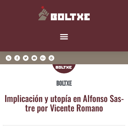
Boltxe
Impli­ca­ción y uto­pía en Alfon­so Sas­
tre por Vicen­te Romano