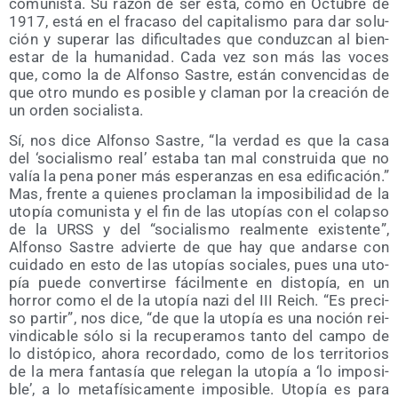
comu­nis­ta. Su razón de ser está, como en Octu­bre de
1917, está en el fra­ca­so del capi­ta­lis­mo para dar solu­
ción y supe­rar las difi­cul­ta­des que con­duz­can al bien­
es­tar de la huma­ni­dad. Cada vez son más las voces
que, como la de Alfon­so Sas­tre, están con­ven­ci­das de
que otro mun­do es posi­ble y cla­man por la crea­ción de
un orden socialista.
Sí, nos dice Alfon­so Sas­tre, “la ver­dad es que la casa
del ‘socia­lis­mo real’ esta­ba tan mal cons­trui­da que no
valía la pena poner más espe­ran­zas en esa edi­fi­ca­ción.”
Mas, fren­te a quie­nes pro­cla­man la impo­si­bi­li­dad de la
uto­pía comu­nis­ta y el fin de las uto­pías con el colap­so
de la URSS y del “socia­lis­mo real­men­te exis­ten­te”,
Alfon­so Sas­tre advier­te de que hay que andar­se con
cui­da­do en esto de las uto­pías socia­les, pues una uto­
pía pue­de con­ver­tir­se fácil­men­te en dis­to­pía, en un
horror como el de la uto­pía nazi del III Reich. “Es pre­ci­
so par­tir”, nos dice, “de que la uto­pía es una noción rei­
vin­di­ca­ble sólo si la recu­pe­ra­mos tan­to del cam­po de
lo dis­tó­pi­co, aho­ra recor­da­do, como de los terri­to­rios
de la mera fan­ta­sía que rele­gan la uto­pía a ‘lo impo­si­
ble’, a lo meta­fí­si­ca­men­te impo­si­ble. Uto­pía es para