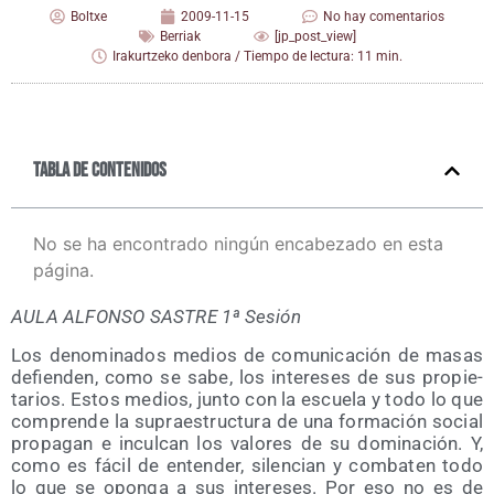
Boltxe
2009-11-15
No hay comentarios
Berriak
[jp_post_view]
Irakurtzeko denbora / Tiempo de lectura: 11 min.
Tabla de contenidos
No se ha encontrado ningún encabezado en esta
página.
AULA ALFONSO SASTRE 1ª Sesión
Los deno­mi­na­dos medios de comu­ni­ca­ción de masas
defien­den, como se sabe, los intere­ses de sus pro­pie­
ta­rios. Estos medios, jun­to con la escue­la y todo lo que
com­pren­de la supra­es­truc­tu­ra de una for­ma­ción social
pro­pa­gan e incul­can los valo­res de su domi­na­ción. Y,
como es fácil de enten­der, silen­cian y com­ba­ten todo
lo que se opon­ga a sus intere­ses. Por eso no es de