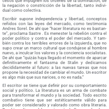
ce­sos que impug­nen los órde­nes de la domi­na­ción, de
la nega­ción o cons­tric­ción de la liber­tad, tan­to indi­vi­
dual como colectiva.
Escri­bir supo­ne inde­pen­den­cia y liber­tad, con­cep­tos
reñi­dos con las leyes del mer­ca­do, como tes­ti­mo­nia
Andres Sorel. De ahí que “hacer lite­ra­tu­ra no es bas­tan­
te”, pro­cla­ma Sas­tre . Es menes­ter la rebe­lión con­tra el
poder polí­ti­co y con­tra el poder del mer­ca­do. Y tam­
bién con­tra los terri­bles erro­res de la izquier­da, que no
supo crear un mar­co cul­tu­ral que con­du­je­se al hom­bre
nue­vo, a incul­car los valo­res y la con­cien­cia socia­lis­tas.
De ahí que “qui­zás haya lle­ga­do el momen­to de apar­car
defi­ni­ti­va­men­te el fan­tas­ma de Sta­lin y dedi­car­nos
deci­di­da­men­te al futu­ro: a las nue­vas tareas que nos
pro­po­ne la nece­si­dad de cam­biar el mun­do. Un escri­tor
es algo más que sus nari­ces, o no es nada.”
El escri­tor se tie­ne que defi­nir por su com­por­ta­mien­to
social y polí­ti­co. La lite­ra­tu­ra es un arma de com­ba­te
para trans­for­mar el mun­do y la socie­dad. Todo escri­to
com­ba­ti­vo tie­ne que ser esté­ti­ca­men­te váli­do para
poder ser con­si­de­ra­do y valo­ra­do como obra lite­ra­ria.