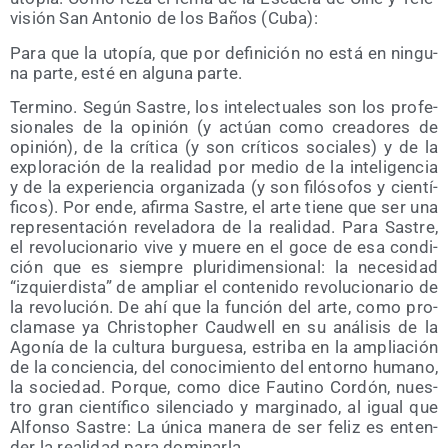
vi­sión San Anto­nio de los Baños (Cuba):
Para que la uto­pía, que por defi­ni­ción no está en nin­gu­
na par­te, esté en algu­na parte.
Ter­mino. Según Sas­tre, los inte­lec­tua­les son los pro­fe­
sio­na­les de la opi­nión (y actúan como crea­do­res de
opi­nión), de la crí­ti­ca (y son crí­ti­cos socia­les) y de la
explo­ra­ción de la reali­dad por medio de la inte­li­gen­cia
y de la expe­rien­cia orga­ni­za­da (y son filó­so­fos y cien­tí­
fi­cos). Por ende, afir­ma Sas­tre, el arte tie­ne que ser una
repre­sen­ta­ción reve­la­do­ra de la reali­dad. Para Sas­tre,
el revo­lu­cio­na­rio vive y mue­re en el goce de esa con­di­
ción que es siem­pre plu­ri­di­men­sio­nal: la nece­si­dad
“izquier­dis­ta” de ampliar el con­te­ni­do revo­lu­cio­na­rio de
la revo­lu­ción. De ahí que la fun­ción del arte, como pro­
cla­ma­se ya Chris­topher Caud­well en su aná­li­sis de la
Ago­nía de la cul­tu­ra bur­gue­sa, estri­ba en la amplia­ción
de la con­cien­cia, del cono­ci­mien­to del entorno humano,
la socie­dad. Por­que, como dice Fau­tino Cor­dón, nues­
tro gran cien­tí­fi­co silen­cia­do y mar­gi­na­do, al igual que
Alfon­so Sas­tre: La úni­ca mane­ra de ser feliz es enten­
der la reali­dad para dominarla.