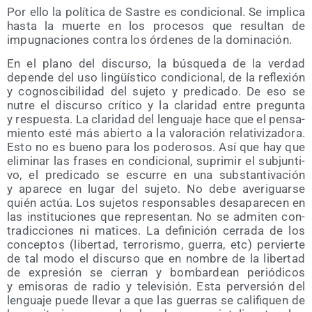
Por ello la polí­ti­ca de Sas­tre es con­di­cio­nal. Se impli­ca
has­ta la muer­te en los pro­ce­sos que resul­tan de
impug­na­cio­nes con­tra los órde­nes de la dominación.
En el plano del dis­cur­so, la bús­que­da de la ver­dad
depen­de del uso lin­güís­ti­co con­di­cio­nal, de la refle­xión
y cog­nos­ci­bi­li­dad del suje­to y pre­di­ca­do. De eso se
nutre el dis­cur­so crí­ti­co y la cla­ri­dad entre pre­gun­ta
y res­pues­ta. La cla­ri­dad del len­gua­je hace que el pen­sa­
mien­to esté más abier­to a la valo­ra­ción rela­ti­vi­za­do­ra.
Esto no es bueno para los pode­ro­sos. Así que hay que
eli­mi­nar las fra­ses en con­di­cio­nal, supri­mir el sub­jun­ti­
vo, el pre­di­ca­do se escu­rre en una subs­tan­ti­va­ción
y apa­re­ce en lugar del suje­to. No debe ave­ri­guar­se
quién actúa. Los suje­tos res­pon­sa­bles des­apa­re­cen en
las ins­ti­tu­cio­nes que repre­sen­tan. No se admi­ten con­
tra­dic­cio­nes ni mati­ces. La defi­ni­ción cerra­da de los
con­cep­tos (liber­tad, terro­ris­mo, gue­rra, etc) per­vier­te
de tal modo el dis­cur­so que en nom­bre de la liber­tad
de expre­sión se cie­rran y bom­bar­dean perió­di­cos
y emi­so­ras de radio y tele­vi­sión. Esta per­ver­sión del
len­gua­je pue­de lle­var a que las gue­rras se cali­fi­quen de