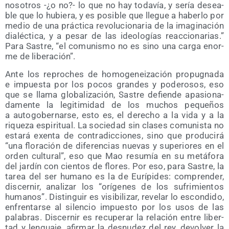
noso­tros -¿o no?- lo que no hay toda­vía, y sería desea­
ble que lo hubie­ra, y es posi­ble que lle­gue a haber­lo por
medio de una prác­ti­ca revo­lu­cio­na­ria de la ima­gi­na­ción
dia­léc­ti­ca, y a pesar de las ideo­lo­gías reac­cio­na­rias.”
Para Sas­tre, “el comu­nis­mo no es sino una car­ga enor­
me de liberación”.
Ante los repro­ches de homo­ge­nei­za­ción pro­pug­na­da
e impues­ta por los pocos gran­des y pode­ro­sos, eso
que se lla­ma glo­ba­li­za­ción, Sas­tre defien­de apa­sio­na­
da­men­te la legi­ti­mi­dad de los muchos peque­ños
a auto­go­ber­nar­se, esto es, el dere­cho a la vida y a la
rique­za espi­ri­tual. La socie­dad sin cla­ses comu­nis­ta no
esta­rá exen­ta de con­tra­dic­cio­nes, sino que pro­du­ci­rá
“una flo­ra­ción de dife­ren­cias nue­vas y supe­rio­res en el
orden cul­tu­ral”, eso que Mao resu­mía en su metá­fo­ra
del jar­dín con cien­tos de flo­res. Por eso, para Sas­tre, la
tarea del ser humano es la de Eurí­pi­des: com­pren­der,
dis­cer­nir, ana­li­zar los “orí­ge­nes de los sufri­mien­tos
huma­nos”. Dis­tin­guir es visi­bi­li­zar, reve­lar lo escon­di­do,
enfren­tar­se al silen­cio impues­to por los usos de las
pala­bras. Dis­cer­nir es recu­pe­rar la rela­ción entre liber­
tad y len­gua­je, afir­mar la des­nu­dez del rey, devol­ver la