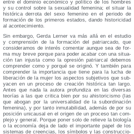
entre el domi­nio eco­nó­mi­co y polí­ti­co de los hom­bres
y su con­trol sobre la sexua­li­dad feme­ni­na; el situar la
his­tó­ri­ca derro­ta del sexo feme­nino en el perio­do de
for­ma­ción de los pri­me­ros esta­dos, dan­do his­to­ri­ci­dad
al acontecimiento.
Sin embar­go, Ger­da Ler­ner va más allá en el estu­dio
y com­pren­sión de la for­ma­ción del patriar­ca­do, que
con­si­de­ra­mos de inte­rés comen­tar aun­que sea de for­
ma muy bre­ve por­que para poder aca­bar con una situa­
ción tan injus­ta como la opre­sión patriar­cal debe­mos
com­pren­der como y por­qué se ori­gi­nó. Y tam­bién para
com­pren­der la impor­tan­cia que tie­ne para la lucha de
libe­ra­ción de la mujer los aspec­tos sub­je­ti­vos que sub­
ya­cen en un pro­ce­so de crea­ción his­tó­ri­ca tan lar­go.
Antes que nada la auto­ra pro­fun­di­za en las diver­sas
teo­rías a las que cri­ti­ca bien por su ahis­to­ri­cis­mo (las
que abo­gan por la uni­ver­sa­li­dad de la subor­di­na­ción
feme­ni­na), y por tan­to inmu­ta­bi­li­dad, ade­más de por su
posi­ción uni­cau­sal en el ori­gen de un pro­ce­so tan com­
ple­jo y gene­ral. Por­que poner solo de relie­ve la bio­lo­gía
o la eco­no­mía deja de lado el impor­tan­te papel de los
sis­te­mas de creen­cias, los sím­bo­los y las cons­truc­cio­