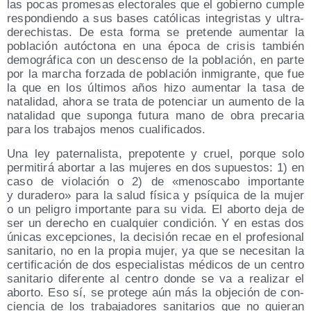
las pocas pro­me­sas elec­to­ra­les que el gobierno cum­ple
res­pon­dien­do a sus bases cató­li­cas inte­gris­tas y ultra­
de­re­chis­tas. De esta for­ma se pre­ten­de aumen­tar la
pobla­ción autóc­to­na en una épo­ca de cri­sis tam­bién
demo­grá­fi­ca con un des­cen­so de la pobla­ción, en par­te
por la mar­cha for­za­da de pobla­ción inmi­gran­te, que fue
la que en los últi­mos años hizo aumen­tar la tasa de
nata­li­dad, aho­ra se tra­ta de poten­ciar un aumen­to de la
nata­li­dad que supon­ga futu­ra mano de obra pre­ca­ria
para los tra­ba­jos menos cualificados.
Una ley pater­na­lis­ta, pre­po­ten­te y cruel, por­que solo
per­mi­ti­rá abor­tar a las muje­res en dos supues­tos: 1) en
caso de vio­la­ción o 2) de «menos­ca­bo impor­tan­te
y dura­de­ro» para la salud físi­ca y psí­qui­ca de la mujer
o un peli­gro impor­tan­te para su vida. El abor­to deja de
ser un dere­cho en cual­quier con­di­ción. Y en estas dos
úni­cas excep­cio­nes, la deci­sión recae en el pro­fe­sio­nal
sani­ta­rio, no en la pro­pia mujer, ya que se nece­si­tan la
cer­ti­fi­ca­ción de dos espe­cia­lis­tas médi­cos de un cen­tro
sani­ta­rio dife­ren­te al cen­tro don­de se va a rea­li­zar el
abor­to. Eso sí, se pro­te­ge aún más la obje­ción de con­
cien­cia de los tra­ba­ja­do­res sani­ta­rios que no quie­ran