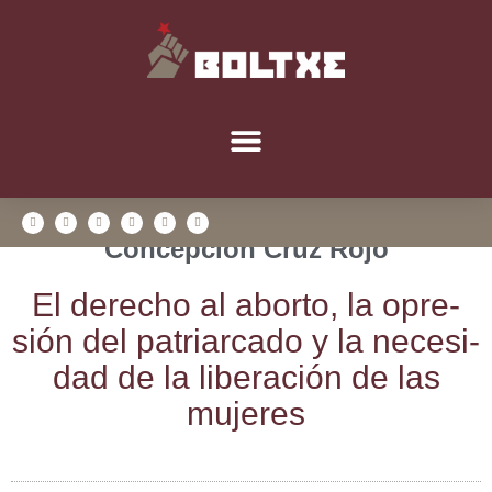
Concepción Cruz Rojo
El dere­cho al abor­to, la opre­
sión del patriar­ca­do y la nece­si­
dad de la libe­ra­ción de las
mujeres