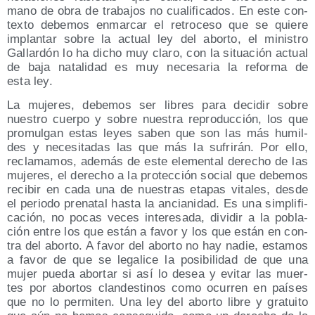
mano de obra de tra­ba­jos no cua­li­fi­ca­dos. En este con­
tex­to debe­mos enmar­car el retro­ce­so que se quie­re
implan­tar sobre la actual ley del abor­to, el minis­tro
Gallar­dón lo ha dicho muy cla­ro, con la situa­ción actual
de baja nata­li­dad es muy nece­sa­ria la refor­ma de
esta ley.
La muje­res, debe­mos ser libres para deci­dir sobre
nues­tro cuer­po y sobre nues­tra repro­duc­ción, los que
pro­mul­gan estas leyes saben que son las más humil­
des y nece­si­ta­das las que más la sufri­rán. Por ello,
recla­ma­mos, ade­más de este ele­men­tal dere­cho de las
muje­res, el dere­cho a la pro­tec­ción social que debe­mos
reci­bir en cada una de nues­tras eta­pas vita­les, des­de
el perio­do pre­na­tal has­ta la ancia­ni­dad. Es una sim­pli­fi­
ca­ción, no pocas veces intere­sa­da, divi­dir a la pobla­
ción entre los que están a favor y los que están en con­
tra del abor­to. A favor del abor­to no hay nadie, esta­mos
a favor de que se lega­li­ce la posi­bi­li­dad de que una
mujer pue­da abor­tar si así lo desea y evi­tar las muer­
tes por abor­tos clan­des­ti­nos como ocu­rren en paí­ses
que no lo per­mi­ten. Una ley del abor­to libre y gra­tui­to