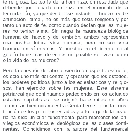
te reli­gio­sa. La teo­ría de la homi­ni­za­ción retar­da­da que
defien­de que la vida comien­za en el momen­to de la
fecun­da­ción, ya que des­de ese ins­tan­te el hue­vo reci­be
ani­ma­ción ‑alma‑, no es más que tesis reli­gio­sa y por
tan­to un acto de fe, como cuan­do decían que las muje­
res no tenían alma. Sin negar la natu­ra­le­za bio­ló­gi­ca
huma­na del hue­vo y del embrión, ambos repre­sen­tan
una posi­ble futu­ra vida huma­na, pero no son vida
huma­na en sí mis­mos. Y pues­tos en el dile­ma moral
¿quién tie­ne más dere­chos un posi­ble ser vivo futu­ro
o la vida de las mujeres?
Pero la cues­tión del abor­to sien­do un aspec­to esen­cial,
es solo uno más del con­trol y opre­sión que los esta­dos,
los pode­res polí­ti­cos jun­to a los ecle­siás­ti­cos y reli­gio­
sos, han ejer­ci­do sobre las muje­res. Este sis­te­ma
patriar­cal que con­ti­nua­mos pade­cien­do en los actua­les
esta­dos capi­ta­lis­tas, se ori­gi­nó hace miles de años
‑como tan bien nos mues­tra Ger­da Ler­ner- con la cons­
ti­tu­ción de los pri­me­ros esta­dos y a lo lar­go de la his­to­
ria ha sido un pilar fun­da­men­tal para man­te­ner los pri­
vi­le­gios eco­nó­mi­cos e ideo­ló­gi­cos de las cla­ses domi­
nan­tes. Coin­ci­di­mos con la auto­ra del fun­da­men­tal