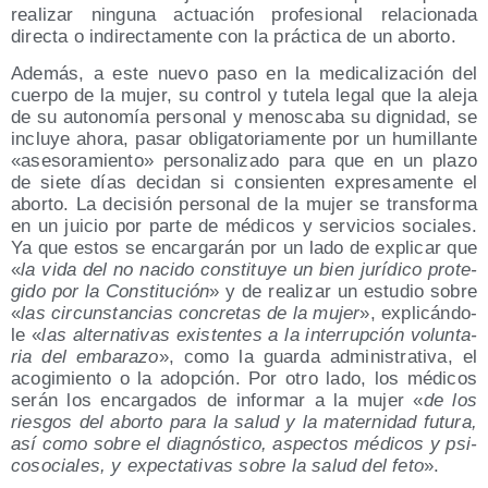
rea­li­zar nin­gu­na actua­ción pro­fe­sio­nal rela­cio­na­da
direc­ta o indi­rec­ta­men­te con la prác­ti­ca de un aborto.
Ade­más, a este nue­vo paso en la medi­ca­li­za­ción del
cuer­po de la mujer, su con­trol y tute­la legal que la ale­ja
de su auto­no­mía per­so­nal y menos­ca­ba su dig­ni­dad, se
inclu­ye aho­ra, pasar obli­ga­to­ria­men­te por un humi­llan­te
«ase­so­ra­mien­to» per­so­na­li­za­do para que en un pla­zo
de sie­te días deci­dan si con­sien­ten expre­sa­men­te el
abor­to. La deci­sión per­so­nal de la mujer se trans­for­ma
en un jui­cio por par­te de médi­cos y ser­vi­cios socia­les.
Ya que estos se encar­ga­rán por un lado de expli­car que
«
la vida del no naci­do cons­ti­tu­ye un bien jurí­di­co pro­te­
gi­do por la Cons­ti­tu­ción
» y de rea­li­zar un estu­dio sobre
«
las cir­cuns­tan­cias con­cre­tas de la mujer
», expli­cán­do­
le «
las alter­na­ti­vas exis­ten­tes a la inte­rrup­ción volun­ta­
ria del emba­ra­zo
», como la guar­da admi­nis­tra­ti­va, el
aco­gi­mien­to o la adop­ción. Por otro lado, los médi­cos
serán los encar­ga­dos de infor­mar a la mujer «
de los
ries­gos del abor­to para la salud y la mater­ni­dad futu­ra,
así como sobre el diag­nós­ti­co, aspec­tos médi­cos y psi­
co­so­cia­les, y expec­ta­ti­vas sobre la salud del feto
».