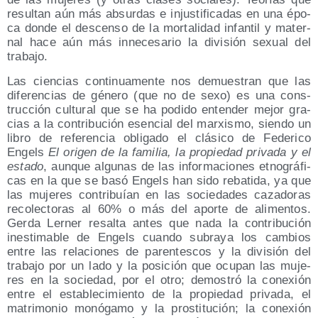
resul­tan aún más absur­das e injus­ti­fi­ca­das en una épo­
ca don­de el des­cen­so de la mor­ta­li­dad infan­til y mater­
nal hace aún más inne­ce­sa­rio la divi­sión sexual del
trabajo.
Las cien­cias con­ti­nua­men­te nos demues­tran que las
dife­ren­cias de géne­ro (que no de sexo) es una cons­
truc­ción cul­tu­ral que se ha podi­do enten­der mejor gra­
cias a la con­tri­bu­ción esen­cial del mar­xis­mo, sien­do un
libro de refe­ren­cia obli­ga­do el clá­si­co de Fede­ri­co
Engels
El ori­gen de la fami­lia, la pro­pie­dad pri­va­da y el
esta­do
, aun­que algu­nas de las infor­ma­cio­nes etno­grá­fi­
cas en la que se basó Engels han sido reba­ti­da, ya que
las muje­res con­tri­buían en las socie­da­des caza­do­ras
reco­lec­to­ras al 60% o más del apor­te de ali­men­tos.
Ger­da Ler­ner resal­ta antes que nada la con­tri­bu­ción
ines­ti­ma­ble de Engels cuan­do sub­ra­ya los cam­bios
entre las rela­cio­nes de paren­tes­cos y la divi­sión del
tra­ba­jo por un lado y la posi­ción que ocu­pan las muje­
res en la socie­dad, por el otro; demos­tró la cone­xión
entre el esta­ble­ci­mien­to de la pro­pie­dad pri­va­da, el
matri­mo­nio monó­ga­mo y la pros­ti­tu­ción; la cone­xión