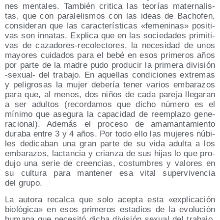
nes men­ta­les. Tam­bién cri­ti­ca las teo­rías mater­na­lis­
tas, que con para­le­lis­mos con las ideas de Bacho­fen,
con­si­de­ran que las carac­te­rís­ti­cas «feme­ni­nas» posi­ti­
vas son inna­tas. Expli­ca que en las socie­da­des pri­mi­ti­
vas de caza­do­res-reco­lec­to­res, la nece­si­dad de unos
mayo­res cui­da­dos para el bebé en esos pri­me­ros años
por par­te de la madre pudo pro­du­cir la pri­me­ra divi­sión
‑sexual- del tra­ba­jo. En aque­llas con­di­cio­nes extre­mas
y peli­gro­sas la mujer debe­ría tener varios emba­ra­zos
para que, al menos, dos niños de cada pare­ja lle­ga­ran
a ser adul­tos (recor­da­mos que dicho núme­ro es el
míni­mo que ase­gu­ra la capa­ci­dad de reem­pla­zo gene­
ra­cio­nal). Ade­más el pro­ce­so de ama­man­ta­mien­to
dura­ba entre 3 y 4 años. Por todo ello las muje­res núbi­
les dedi­ca­ban una gran par­te de su vida adul­ta a los
emba­ra­zos, lac­tan­cia y crian­za de sus hijas lo que pro­
du­jo una serie de creen­cias, cos­tum­bres y valo­res en
su cul­tu­ra para man­te­ner esa vital super­vi­ven­cia
del grupo.
La auto­ra recal­ca que solo acep­ta esta «expli­ca­ción
bio­ló­gi­ca» en esos pri­me­ros esta­dios de la evo­lu­ción
huma­na que nece­si­tó dicha divi­sión sexual del tra­ba­jo,