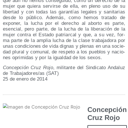
que aún no hemos con­se­gui­do, como un dere­cho de la
mujer que quie­ra ser­vir­se de ella, en pleno uso de su
liber­tad y con todas las garan­tías lega­les y sani­ta­rias
des­de lo públi­co. Ade­más, como hemos tra­ta­do de
expo­ner, la lucha por el dere­cho al abor­to es par­te,
esen­cial, pero par­te, de la lucha de la libe­ra­ción de la
mujer con­tra el Esta­do patriar­cal y que, a su vez, for­
ma par­te de la amplia lucha de la cla­se tra­ba­ja­do­ra por
unas con­di­cio­nes de vida dig­nas y ple­nas en una socie­
dad plu­ral y comu­nal, de res­pe­to a los pue­blos y nacio­
nes opri­mi­das y por la igual­dad de los sexos.
Con­cep­ción Cruz Rojo
, mili­tan­te del Sin­di­ca­to Anda­luz
de Trabajadores/​as (SAT)
25 de enero de 2014
Concepción
Cruz Rojo