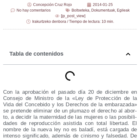
Concepción Cruz Rojo
2014-01-25
No hay comentarios
Boltxeteka
,
Dokumentuak
,
Egileak
[jp_post_view]
Irakurtzeko denbora / Tiempo de lectura: 10 min.
Tabla de contenidos
Con la apro­ba­ción el pasa­do día 20 de diciem­bre en
Con­se­jo de Minis­tro de la «Ley de Pro­tec­ción de la
Vida del Con­ce­bi­do y los Dere­chos de la emba­ra­za­da»
se pre­ten­de eli­mi­nar de un plu­ma­zo el dere­cho al abor­
to, a deci­dir la mater­ni­dad de las muje­res o las posi­bi­li­
da­des de repro­duc­ción asis­ti­da con total liber­tad. El
nom­bre de la nue­va ley no es bala­dí, está car­ga­da de
inten­so sig­ni­fi­ca­do, ade­más de cinis­mo y fal­se­dad. De