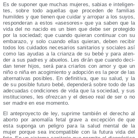
Es de supo­ner que muchas muje­res, sabias e inte­li­gen­
tes, sobre todo aque­llas que pro­ce­den de fami­lias
humil­des y que tie­nen que cui­dar y arro­par a los suyos,
res­pon­de­ran a estos «ase­so­res» que ya saben que la
vida del no naci­do es un bien que debe ser pro­te­gi­do
por la socie­dad; que cuan­do quie­ran con­ti­nuar con su
emba­ra­zo, y solo cuan­do ellas quie­ran, deben reci­bir
todos los cui­da­dos nece­sa­rios sani­ta­rios y socia­les así
como las ayu­das a la crian­za de su bebé y para aten­
der a sus padres y abue­los. Les dirán que cuan­do deci­
dan tener hijos, será para criar­los con amor y que un
niño o niña en aco­gi­mien­to y adop­ción es la peor de las
alter­na­ti­vas posi­bles. En defi­ni­ti­va, que su salud, y la
de su posi­ble futu­ro bebé, depen­de­rá sobre todo de las
ade­cua­das con­di­cio­nes de vida que la socie­dad, y sus
ins­ti­tu­cio­nes, les ofrez­can y el deseo real de ser o no
ser madre en ese momento.
El ante­pro­yec­to de ley, supri­me tam­bién el dere­cho al
abor­to por ano­ma­lía fetal gra­ve a excep­ción de que
esta supon­ga un peli­gro para la salud men­tal de la
mujer por­que sea incom­pa­ti­ble con la futu­ra vida del