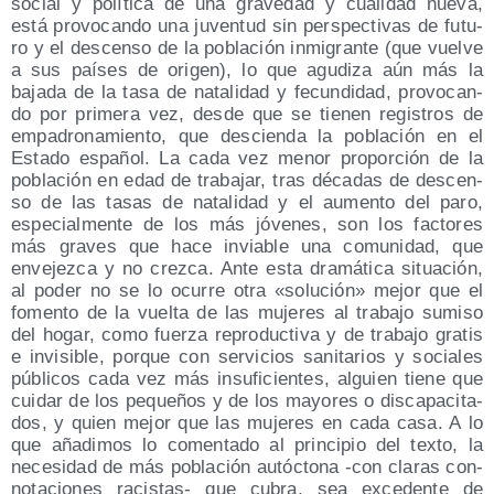
social y polí­ti­ca de una gra­ve­dad y cua­li­dad nue­va,
está pro­vo­can­do una juven­tud sin pers­pec­ti­vas de futu­
ro y el des­cen­so de la pobla­ción inmi­gran­te (que vuel­ve
a sus paí­ses de ori­gen), lo que agu­di­za aún más la
baja­da de la tasa de nata­li­dad y fecun­di­dad, pro­vo­can­
do por pri­me­ra vez, des­de que se tie­nen regis­tros de
empa­dro­na­mien­to, que des­cien­da la pobla­ción en el
Esta­do espa­ñol. La cada vez menor pro­por­ción de la
pobla­ción en edad de tra­ba­jar, tras déca­das de des­cen­
so de las tasas de nata­li­dad y el aumen­to del paro,
espe­cial­men­te de los más jóve­nes, son los fac­to­res
más gra­ves que hace invia­ble una comu­ni­dad, que
enve­jez­ca y no crez­ca. Ante esta dra­má­ti­ca situa­ción,
al poder no se lo ocu­rre otra «solu­ción» mejor que el
fomen­to de la vuel­ta de las muje­res al tra­ba­jo sumi­so
del hogar, como fuer­za repro­duc­ti­va y de tra­ba­jo gra­tis
e invi­si­ble, por­que con ser­vi­cios sani­ta­rios y socia­les
públi­cos cada vez más insu­fi­cien­tes, alguien tie­ne que
cui­dar de los peque­ños y de los mayo­res o dis­ca­pa­ci­ta­
dos, y quien mejor que las muje­res en cada casa. A lo
que aña­di­mos lo comen­ta­do al prin­ci­pio del tex­to, la
nece­si­dad de más pobla­ción autóc­to­na ‑con cla­ras con­
no­ta­cio­nes racis­tas- que cubra, sea exce­den­te de