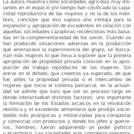
La auto­ra mues­tra como socie­da­des agrí­co­las muy dis­
tan­tes en el espa­cio y/​o tiem­po han cosi­fi­ca­do la capa­
ci­dad repro­duc­to­ra de las muje­res y no la de los hom­
bres, con­clu­ye que eso supu­so una ven­ta­ja para la
expan­sión y apro­pia­ción de exce­den­tes en rela­ción con
aque­llas socie­da­des caza­do­ras reco­lec­to­ras más basa­
das en la com­ple­men­ta­rie­dad de los sexos. Cuan­do se
han pro­du­ci­do situa­cio­nes adver­sas en la pro­duc­ción
que ame­na­za­se la super­vi­ven­cia del gru­po, se bus­ca­
rían más muje­res lo que lle­va a supo­ner que la pri­me­ra
apro­pia­ción de pro­pie­dad pri­va­da con­sis­te en la apro­
pia­ción del tra­ba­jo repro­duc­tor de las muje­res. Sin
entrar en el deba­te, que cree­mos ya supe­ra­do, de que
fue antes la pro­pie­dad pri­va­da o el inter­cam­bio de
muje­res que ini­cia el sis­te­ma patriar­cal, en la actua­li­
dad se admi­te que tuvo que ser un pro­ce­so lar­go en
don­de inter­ac­tua­ban dis­tin­tos fac­to­res, uno impor­tan­te
la for­ma­ción de los Esta­dos arcai­cos en la revo­lu­ción
neo­lí­ti­ca y el exce­den­te ali­men­ta­rio que pro­du­jo socie­
da­des más jerár­qui­cas y mili­ta­ri­za­das para con­quis­tar
y comer­ciar con pro­duc­tos y don­de los jefes y gue­rre­
ros, hom­bres, fue­ron adqui­rien­do un poder polí­ti­co
y eco­nó­mi­co. Las socie­da­des más com­ple­jas pre­sen­ta­