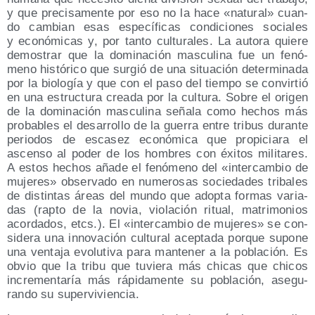
y que pre­ci­sa­men­te por eso no la hace «natu­ral» cuan­
do cam­bian esas espe­cí­fi­cas con­di­cio­nes socia­les
y eco­nó­mi­cas y, por tan­to cul­tu­ra­les. La auto­ra quie­re
demos­trar que la domi­na­ción mas­cu­li­na fue un fenó­
meno his­tó­ri­co que sur­gió de una situa­ción deter­mi­na­da
por la bio­lo­gía y que con el paso del tiem­po se con­vir­tió
en una estruc­tu­ra crea­da por la cul­tu­ra. Sobre el ori­gen
de la domi­na­ción mas­cu­li­na seña­la como hechos más
pro­ba­bles el desa­rro­llo de la gue­rra entre tri­bus duran­te
perio­dos de esca­sez eco­nó­mi­ca que pro­pi­cia­ra el
ascen­so al poder de los hom­bres con éxi­tos mili­ta­res.
A estos hechos aña­de el fenó­meno del «inter­cam­bio de
muje­res» obser­va­do en nume­ro­sas socie­da­des tri­ba­les
de dis­tin­tas áreas del mun­do que adop­ta for­mas varia­
das (rap­to de la novia, vio­la­ción ritual, matri­mo­nios
acor­da­dos, etcs.). El «inter­cam­bio de muje­res» se con­
si­de­ra una inno­va­ción cul­tu­ral acep­ta­da por­que supo­ne
una ven­ta­ja evo­lu­ti­va para man­te­ner a la pobla­ción. Es
obvio que la tri­bu que tuvie­ra más chi­cas que chi­cos
incre­men­ta­ría más rápi­da­men­te su pobla­ción, ase­gu­
ran­do su superviviencia.