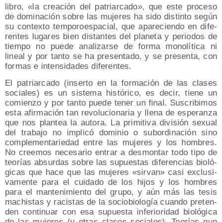
libro, «la crea­ción del patriar­ca­do», que este pro­ce­so
de domi­na­ción sobre las muje­res ha sido dis­tin­to según
su con­tex­to tem­po­roes­pa­cial, que apa­re­cien­do en dife­
ren­tes luga­res bien dis­tan­tes del pla­ne­ta y perio­dos de
tiem­po no pue­de ana­li­zar­se de for­ma mono­lí­ti­ca ni
lineal y por tan­to se ha pre­sen­ta­do, y se pre­sen­ta, con
for­mas e inten­si­da­des diferentes.
El patriar­ca­do (inser­to en la for­ma­ción de las cla­ses
socia­les) es un sis­te­ma his­tó­ri­co, es decir, tie­ne un
comien­zo y por tan­to pue­de tener un final. Sus­cri­bi­mos
esta afir­ma­ción tan revo­lu­cio­na­ria y lle­na de espe­ran­za
que nos plan­tea la auto­ra. La pri­mi­ti­va divi­sión sexual
del tra­ba­jo no impli­có domi­nio o subor­di­na­ción sino
com­ple­men­ta­rie­dad entre las muje­res y los hom­bres.
No cree­mos nece­sa­rio entrar a des­mon­tar todo tipo de
teo­rías absur­das sobre las supues­tas dife­ren­cias bio­ló­
gi­cas que hace que las muje­res «sir­van» casi exclu­si­
va­men­te para el cui­da­do de los hijos y los hom­bres
para el man­te­ni­mien­to del gru­po, y aún más las tesis
machis­tas y racis­tas de la socio­bio­lo­gía cuan­do pre­ten­
den con­ti­nuar con esa supues­ta infe­rio­ri­dad bio­ló­gi­ca
de las muje­res (y otras cla­ses socia­les). Teo­rías que