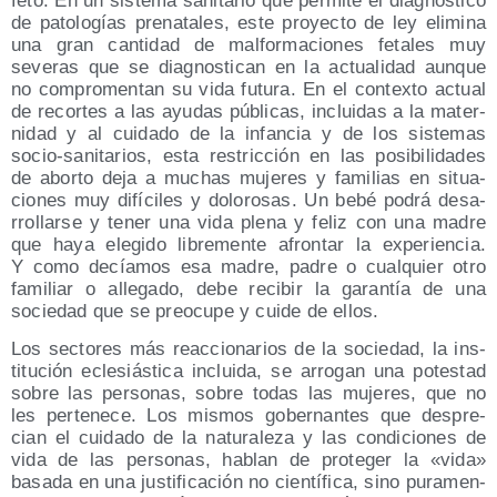
feto. En un sis­te­ma sani­ta­rio que per­mi­te el diag­nós­ti­co
de pato­lo­gías pre­na­ta­les, este pro­yec­to de ley eli­mi­na
una gran can­ti­dad de mal­for­ma­cio­nes feta­les muy
seve­ras que se diag­nos­ti­can en la actua­li­dad aun­que
no com­pro­men­tan su vida futu­ra. En el con­tex­to actual
de recor­tes a las ayu­das públi­cas, inclui­das a la mater­
ni­dad y al cui­da­do de la infan­cia y de los sis­te­mas
socio-sani­ta­rios, esta res­tric­ción en las posi­bi­li­da­des
de abor­to deja a muchas muje­res y fami­lias en situa­
cio­nes muy difí­ci­les y dolo­ro­sas. Un bebé podrá desa­
rro­llar­se y tener una vida ple­na y feliz con una madre
que haya ele­gi­do libre­men­te afron­tar la expe­rien­cia.
Y como decía­mos esa madre, padre o cual­quier otro
fami­liar o alle­ga­do, debe reci­bir la garan­tía de una
socie­dad que se preo­cu­pe y cui­de de ellos.
Los sec­to­res más reac­cio­na­rios de la socie­dad, la ins­
ti­tu­ción ecle­siás­ti­ca inclui­da, se arro­gan una potes­tad
sobre las per­so­nas, sobre todas las muje­res, que no
les per­te­ne­ce. Los mis­mos gober­nan­tes que des­pre­
cian el cui­da­do de la natu­ra­le­za y las con­di­cio­nes de
vida de las per­so­nas, hablan de pro­te­ger la «vida»
basa­da en una jus­ti­fi­ca­ción no cien­tí­fi­ca, sino pura­men­