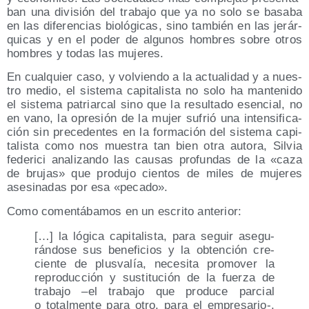
ban una divi­sión del tra­ba­jo que ya no solo se basa­ba
en las dife­ren­cias bio­ló­gi­cas, sino tam­bién en las jerár­
qui­cas y en el poder de algu­nos hom­bres sobre otros
hom­bres y todas las mujeres.
En cual­quier caso, y vol­vien­do a la actua­li­dad y a nues­
tro medio, el sis­te­ma capi­ta­lis­ta no solo ha man­te­ni­do
el sis­te­ma patriar­cal sino que la resul­ta­do esen­cial, no
en vano, la opre­sión de la mujer sufrió una inten­si­fi­ca­
ción sin pre­ce­den­tes en la for­ma­ción del sis­te­ma capi­
ta­lis­ta como nos mues­tra tan bien otra auto­ra, Sil­via
fede­ri­ci ana­li­zan­do las cau­sas pro­fun­das de la «caza
de bru­jas» que pro­du­jo cien­tos de miles de muje­res
ase­si­na­das por esa «peca­do».
Como comen­tá­ba­mos en un escri­to anterior:
[…] la lógi­ca capi­ta­lis­ta, para seguir ase­gu­
rán­do­se sus bene­fi­cios y la obten­ción cre­
cien­te de plus­va­lía, nece­si­ta pro­mo­ver la
repro­duc­ción y sus­ti­tu­ción de la fuer­za de
tra­ba­jo –el tra­ba­jo que pro­du­ce par­cial
o total­men­te para otro, para el empresario‑,