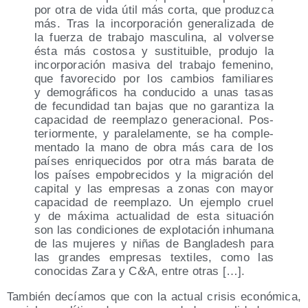
por otra de vida útil más cor­ta, que pro­duz­ca
más. Tras la incor­po­ra­ción gene­ra­li­za­da de
la fuer­za de tra­ba­jo mas­cu­li­na, al vol­ver­se
ésta más cos­to­sa y sus­ti­tui­ble, pro­du­jo la
incor­po­ra­ción masi­va del tra­ba­jo feme­nino,
que favo­re­ci­do por los cam­bios fami­lia­res
y demo­grá­fi­cos ha con­du­ci­do a unas tasas
de fecun­di­dad tan bajas que no garan­ti­za la
capa­ci­dad de reem­pla­zo gene­ra­cio­nal. Pos­
te­rior­men­te, y para­le­la­men­te, se ha com­ple­
men­ta­do la mano de obra más cara de los
paí­ses enri­que­ci­dos por otra más bara­ta de
los paí­ses empo­bre­ci­dos y la migra­ción del
capi­tal y las empre­sas a zonas con mayor
capa­ci­dad de reem­pla­zo. Un ejem­plo cruel
y de máxi­ma actua­li­dad de esta situa­ción
son las con­di­cio­nes de explo­ta­ción inhu­ma­na
de las muje­res y niñas de Ban­gla­desh para
las gran­des empre­sas tex­ti­les, como las
&
cono­ci­das Zara y C
A, entre otras […].
Tam­bién decía­mos que con la actual cri­sis eco­nó­mi­ca,