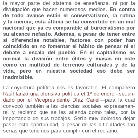
la mayor par­te del sis­te­ma de ense­ñan­za, ni por la
divul­ga­ción que hacen nume­ro­sos medios.
En con­tra
de todo avan­ce están el con­ser­va­tis­mo, la ruti­na
y la iner­cia; esta últi­ma se ha con­ver­ti­do en un mal
nacio­nal que ya es com­pa­ra­ble al buro­cra­tis­mo por
su alcan­ce nefas­to. Ade­más, a pesar de tener entre
sí dife­ren­cias nota­bles, fac­to­res con poder han
coin­ci­di­do en no fomen­tar el hábi­to de pen­sar ni el
deba­te a esca­la del pue­blo. En el capi­ta­lis­mo es
nor­mal la divi­sión entre éli­tes y masas en este
como en mul­ti­tud de terre­nos cul­tu­ra­les y de la
vida, pero en nues­tra socie­dad eso debe ser
inadmisible.
La coyun­tu­ra polí­ti­ca nos es favo­ra­ble. El com­pa­ñe­ro
Raúl lan­zó una ofen­si­va polí­ti­ca el 1º de enero
–
secun­
da­do por el Vice­pre­si­den­te Díaz Canel
—para la cual
con­vo­có tam­bién a las cien­cias socia­les expre­sa­men­
te, y recla­mó que se les atien­da como tales, por la
impor­tan­cia de sus tra­ba­jos. Sería muy dolo­ro­so dejar
pasar esta opor­tu­ni­dad, a pesar de las difi­cul­ta­des tan
serias que tene­mos para cum­plir con el reclamo.