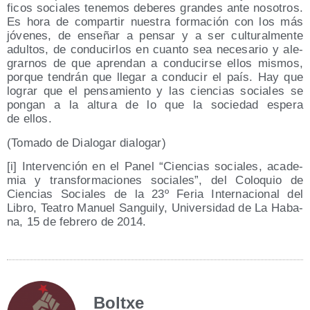
fi­cos socia­les tene­mos debe­res gran­des ante noso­tros.
Es hora de com­par­tir nues­tra for­ma­ción con los más
jóve­nes, de ense­ñar a pen­sar y a ser cul­tu­ral­men­te
adul­tos, de con­du­cir­los en cuan­to sea nece­sa­rio y ale­
grar­nos de que apren­dan a con­du­cir­se ellos mis­mos,
por­que ten­drán que lle­gar a con­du­cir el país. Hay que
lograr que el pen­sa­mien­to y las cien­cias socia­les se
pon­gan a la altu­ra de lo que la socie­dad espe­ra
de ellos.
(Toma­do de Dia­lo­gar dialogar)
[i] Inter­ven­ción en el Panel “Cien­cias socia­les, aca­de­
mia y trans­for­ma­cio­nes socia­les”, del Colo­quio de
Cien­cias Socia­les de la 23º Feria Inter­na­cio­nal del
Libro, Tea­tro Manuel San­guily, Uni­ver­si­dad de La Haba­
na, 15 de febre­ro de 2014.
Boltxe