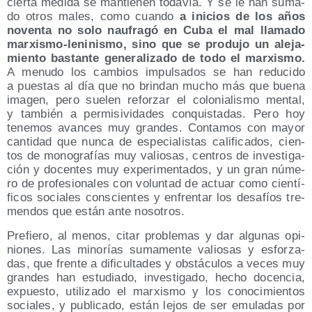
cier­ta medi­da se man­tie­nen toda­vía. Y se le han suma­
do otros males, como cuan­do
a ini­cios de los años
noven­ta no solo nau­fra­gó en Cuba el mal lla­ma­do
mar­xis­mo-leni­nis­mo, sino que se pro­du­jo un ale­ja­
mien­to bas­tan­te gene­ra­li­za­do de todo el mar­xis­mo.
A menu­do los cam­bios impul­sa­dos se han redu­ci­do
a pues­tas al día que no brin­dan mucho más que bue­na
ima­gen, pero sue­len refor­zar el colo­nia­lis­mo men­tal,
y tam­bién a per­mi­si­vi­da­des con­quis­ta­das. Pero hoy
tene­mos avan­ces muy gran­des. Con­ta­mos con mayor
can­ti­dad que nun­ca de espe­cia­lis­tas cali­fi­ca­dos, cien­
tos de mono­gra­fías muy valio­sas, cen­tros de inves­ti­ga­
ción y docen­tes muy expe­ri­men­ta­dos, y un gran núme­
ro de pro­fe­sio­na­les con volun­tad de actuar como cien­tí­
fi­cos socia­les cons­cien­tes y enfren­tar los desa­fíos tre­
men­dos que están ante nosotros.
Pre­fie­ro, al menos, citar pro­ble­mas y dar algu­nas opi­
nio­nes. Las mino­rías suma­men­te valio­sas y esfor­za­
das, que fren­te a difi­cul­ta­des y obs­tácu­los a veces muy
gran­des han estu­dia­do, inves­ti­ga­do, hecho docen­cia,
expues­to, uti­li­za­do el mar­xis­mo y los cono­ci­mien­tos
socia­les, y publi­ca­do, están lejos de ser emu­la­das por