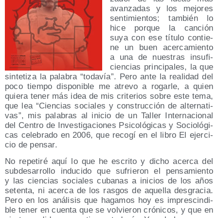
avan­za­das y los mejo­res
sen­ti­mien­tos; tam­bién lo
hice por­que la can­ción
suya con ese títu­lo con­tie­
ne un buen acer­ca­mien­to
a una de nues­tras insu­fi­
cien­cias prin­ci­pa­les, la que
sin­te­ti­za la pala­bra “toda­vía”. Pero ante la reali­dad del
poco tiem­po dis­po­ni­ble me atre­vo a rogar­le, a quien
quie­ra tener más idea de mis cri­te­rios sobre este tema,
que lea “Cien­cias socia­les y cons­truc­ción de alter­na­ti­
vas”, mis pala­bras al ini­cio de un Taller Inter­na­cio­nal
del Cen­tro de Inves­ti­ga­cio­nes Psi­co­ló­gi­cas y Socio­ló­gi­
cas cele­bra­do en 2006, que reco­gí en el libro El ejer­ci­
cio de pensar.
No repe­ti­ré aquí lo que he escri­to y dicho acer­ca del
sub­de­sa­rro­llo indu­ci­do que sufrie­ron el pen­sa­mien­to
y las cien­cias socia­les cuba­nas a ini­cios de los años
seten­ta, ni acer­ca de los ras­gos de aque­lla des­gra­cia.
Pero en los aná­li­sis que haga­mos hoy es impres­cin­di­
ble tener en cuen­ta que se vol­vie­ron cró­ni­cos, y que en