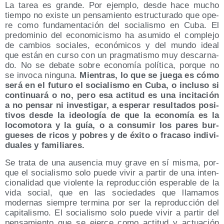
La tarea es gran­de. Por ejem­plo, des­de hace mucho
tiem­po no exis­te un pen­sa­mien­to estruc­tu­ra­do que ope­
re como fun­da­men­ta­ción del socia­lis­mo en Cuba. El
pre­do­mi­nio del eco­no­mi­cis­mo ha asu­mi­do el com­ple­jo
de cam­bios socia­les, eco­nó­mi­cos y del mun­do ideal
que están en cur­so con un prag­ma­tis­mo muy des­car­na­
do. No se deba­te sobre eco­no­mía polí­ti­ca, por­que no
se invo­ca nin­gu­na.
Mien­tras, lo que se jue­ga es cómo
será en el futu­ro el socia­lis­mo en Cuba, o inclu­so si
con­ti­nua­rá o no, pero esa acti­tud es una inci­ta­ción
a no pen­sar ni inves­ti­gar, a espe­rar resul­ta­dos posi­
ti­vos des­de la ideo­lo­gía de que la eco­no­mía es la
loco­mo­to­ra y la guía, o a con­su­mir los pares bur­
gue­ses de ricos y pobres y de éxi­to o fra­ca­so indi­vi­
dua­les y familiares.
Se tra­ta de una ausen­cia muy gra­ve en sí mis­ma, por­
que el socia­lis­mo solo pue­de vivir a par­tir de una inten­
cio­na­li­dad que vio­len­te la repro­duc­ción espe­ra­ble de la
vida social, que en las socie­da­des que lla­ma­mos
moder­nas siem­pre ter­mi­na por ser la repro­duc­ción del
capi­ta­lis­mo. El socia­lis­mo solo pue­de vivir a par­tir del
pen­sa­mien­to que se ejer­ce como acti­tud y actua­ción