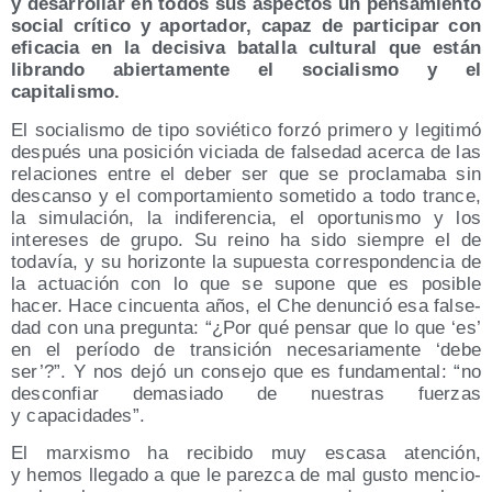
y desa­rro­llar en todos sus aspec­tos un pen­sa­mien­to
social crí­ti­co y apor­ta­dor, capaz de par­ti­ci­par con
efi­ca­cia en la deci­si­va bata­lla cul­tu­ral que están
libran­do abier­ta­men­te el socia­lis­mo y el
capitalismo.
El socia­lis­mo de tipo sovié­ti­co for­zó pri­me­ro y legi­ti­mó
des­pués una posi­ción vicia­da de fal­se­dad acer­ca de las
rela­cio­nes entre el deber ser que se pro­cla­ma­ba sin
des­can­so y el com­por­ta­mien­to some­ti­do a todo tran­ce,
la simu­la­ción, la indi­fe­ren­cia, el opor­tu­nis­mo y los
intere­ses de gru­po. Su rei­no ha sido siem­pre el de
toda­vía, y su hori­zon­te la supues­ta corres­pon­den­cia de
la actua­ción con lo que se supo­ne que es posi­ble
hacer. Hace cin­cuen­ta años, el Che denun­ció esa fal­se­
dad con una pre­gun­ta: “¿Por qué pen­sar que lo que ‘es’
en el perío­do de tran­si­ción nece­sa­ria­men­te ‘debe
ser’?”. Y nos dejó un con­se­jo que es fun­da­men­tal: “no
des­con­fiar dema­sia­do de nues­tras fuer­zas
y capacidades”.
El mar­xis­mo ha reci­bi­do muy esca­sa aten­ción,
y hemos lle­ga­do a que le parez­ca de mal gus­to men­cio­