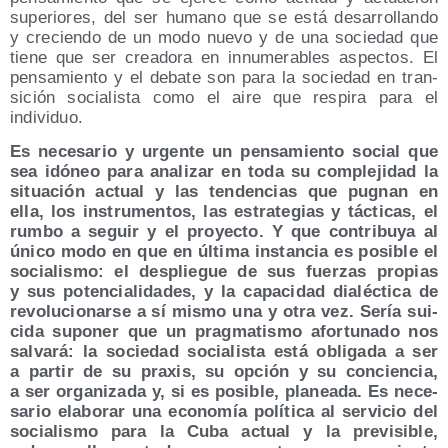
supe­rio­res, del ser humano que se está desa­rro­llan­do
y cre­cien­do de un modo nue­vo y de una socie­dad que
tie­ne que ser crea­do­ra en innu­me­ra­bles aspec­tos. El
pen­sa­mien­to y el deba­te son para la socie­dad en tran­
si­ción socia­lis­ta como el aire que res­pi­ra para el
individuo.
Es nece­sa­rio y urgen­te un pen­sa­mien­to social que
sea idó­neo para ana­li­zar en toda su com­ple­ji­dad la
situa­ción actual y las ten­den­cias que pug­nan en
ella, los ins­tru­men­tos, las estra­te­gias y tác­ti­cas, el
rum­bo a seguir y el pro­yec­to. Y que con­tri­bu­ya al
úni­co modo en que en últi­ma ins­tan­cia es posi­ble el
socia­lis­mo: el des­plie­gue de sus fuer­zas pro­pias
y sus poten­cia­li­da­des, y la capa­ci­dad dia­léc­ti­ca de
revo­lu­cio­nar­se a sí mis­mo una y otra vez. Sería sui­
ci­da supo­ner que un prag­ma­tis­mo afor­tu­na­do nos
sal­va­rá: la socie­dad socia­lis­ta está obli­ga­da a ser
a par­tir de su pra­xis, su opción y su con­cien­cia,
a ser orga­ni­za­da y, si es posi­ble, pla­nea­da. Es nece­
sa­rio ela­bo­rar una eco­no­mía polí­ti­ca al ser­vi­cio del
socia­lis­mo para la Cuba actual y la pre­vi­si­ble,