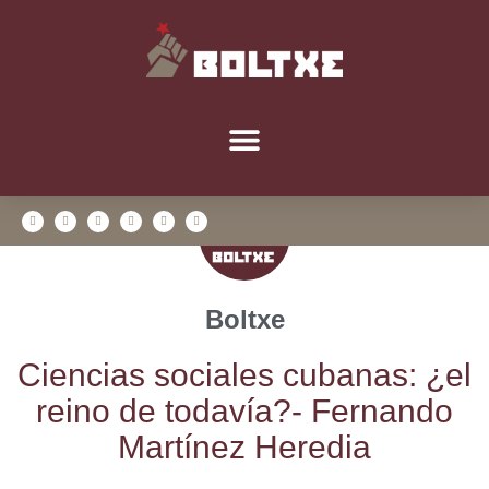
Boltxe
Cien­cias socia­les cuba­nas: ¿el
rei­no de toda­vía?- Fer­nan­do
Mar­tí­nez Heredia