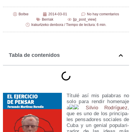
Boltxe
2014-03-01
No hay comentarios
Berriak
[jp_post_view]
Irakurtzeko denbora / Tiempo de lectura: 6 min.
Tabla de contenidos
Títu­lé así mis pala­bras no
solo para ren­dir home­na­je
a
Sil­vio Rodrí­guez
,
que es uno de los prin­ci­pa­
les pen­sa­do­res socia­les de
Cuba y un genial popu­la­ri­
za­dor de las ideas más