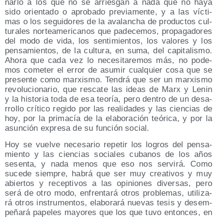
nar­lo a los que no se arries­gan a nada que no haya
sido orien­ta­do o apro­ba­do pre­via­men­te, y a las víc­ti­
mas o los segui­do­res de la ava­lan­cha de pro­duc­tos cul­
tu­ra­les nor­te­ame­ri­ca­nos que pade­ce­mos, pro­pa­ga­do­res
del modo de vida, los sen­ti­mien­tos, los valo­res y los
pen­sa­mien­tos, de la cul­tu­ra, en suma, del capi­ta­lis­mo.
Aho­ra que cada vez lo nece­si­ta­re­mos más, no pode­
mos come­ter el error de asu­mir cual­quier cosa que se
pre­sen­te como mar­xis­mo. Ten­drá que ser un mar­xis­mo
revo­lu­cio­na­rio, que res­ca­te las ideas de Marx y Lenin
y la his­to­ria toda de esa teo­ría, pero den­tro de un desa­
rro­llo crí­ti­co regi­do por las reali­da­des y las cien­cias de
hoy, por la pri­ma­cía de la ela­bo­ra­ción teó­ri­ca, y por la
asun­ción expre­sa de su fun­ción social.
Hoy se vuel­ve nece­sa­rio repe­tir los logros del pen­sa­
mien­to y las cien­cias socia­les cuba­nos de los años
sesen­ta, y nada menos que eso nos ser­vi­rá. Como
suce­de siem­pre, habrá que ser muy crea­ti­vos y muy
abier­tos y recep­ti­vos a las opi­nio­nes diver­sas, pero
será de otro modo, enfren­ta­rá otros pro­ble­mas, uti­li­za­
rá otros ins­tru­men­tos, ela­bo­ra­rá nue­vas tesis y desem­
pe­ña­rá pape­les mayo­res que los que tuvo enton­ces, en