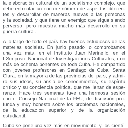
la ela­bo­ra­ción cul­tu­ral de un socia­lis­mo com­ple­jo, que
debe enfren­tar un enor­me núme­ro de aspec­tos dife­ren­
tes y desa­rro­llar de mane­ras nue­vas a las per­so­nas
y la socie­dad, y que tie­ne un enemi­go que sigue sien­do
per­ver­so, pero mues­tra mucho más desa­rro­llo en su
gue­rra cultural.
A lo lar­go de todo el país hay bue­nos estu­dio­sos de las
mate­rias socia­les. En junio pasa­do lo com­pro­ba­mos
una vez más, en el Ins­ti­tu­to Juan Mari­ne­llo, en el
I Sim­po­sio Nacio­nal de Inves­ti­ga­cio­nes Cul­tu­ra­les, con
más de ochen­ta ponen­tes de toda Cuba. He com­par­ti­do
con jóve­nes pro­fe­so­res en San­tia­go de Cuba, San­ta
Cla­ra, en la mayo­ría de las pro­vin­cias del país, y admi­
ro sus ideas, su ansia de cono­ci­mien­tos, su espí­ri­tu
crí­ti­co y su con­cien­cia polí­ti­ca, que me lle­nan de espe­
ran­za. Hace tres sema­nas tuve una her­mo­sa sesión
con el Con­se­jo Nacio­nal de la FEU, de dis­cu­sión pro­
fun­da y muy hones­ta sobre los pro­ble­mas nacio­na­les,
de la edu­ca­ción supe­rior y de la orga­ni­za­ción
estudiantil.
Cuba se pone una vez más en movi­mien­to, y los cien­tí­