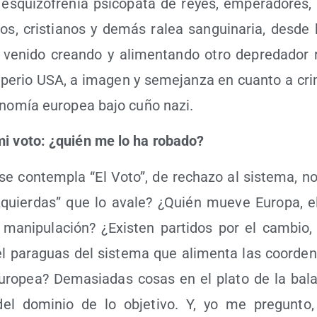
a esqui­zo­fre­nia psi­có­pa­ta de reyes, empe­ra­do­res, 
ros, cris­tia­nos y demás ralea san­gui­na­ria, des­
veni­do crean­do y ali­men­tan­do otro depre­da­dor r
pe­rio USA, a ima­gen y seme­jan­za en cuan­to a cri­
o­no­mía euro­pea bajo cuño nazi.
mi voto: ¿quién me lo ha robado?
e con­tem­pla “El Voto”, de recha­zo al sis­te­ma, no
zquier­das” que lo ava­le? ¿Quién mue­ve Euro­pa, 
a mani­pu­la­ción? ¿Exis­ten par­ti­dos por el cam­bio,
el para­guas del sis­te­ma que ali­men­ta las coor­de­n
uro­pea? Dema­sia­das cosas en el pla­to de la bala
el domi­nio de lo obje­ti­vo. Y, yo me pre­gun­to