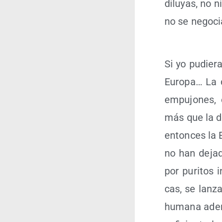
dilu­yas, no n
no se nego­ci
Si yo pudie­r
Euro­pa… La 
empu­jo­nes, 
más que la def
enton­ces la 
no han deja­
por puri­tos i
cas, se lan­za
huma­na ade­m