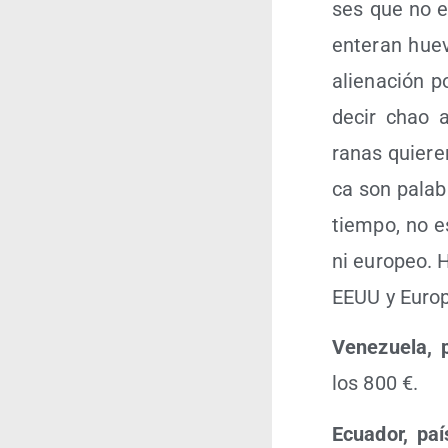
ses que no en
ente­ran hue­
alie­na­ción 
decir chao a
ranas quie­re
ca son pala­b
tiem­po, no es
ni euro­peo. 
EEUU y Euro­p
Vene­zue­la, 
los 800 €.
Ecua­dor, paí