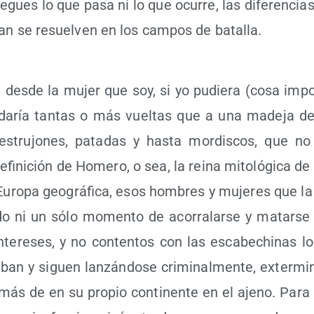
ie­gues lo que pasa ni lo que ocu­rre, las dife­ren­cias
an se resuel­ven en los cam­pos de batalla.
a des­de la mujer que soy, si yo pudie­ra (cosa impo
daría tan­tas o más vuel­tas que a una made­ja de 
estru­jo­nes, pata­das y has­ta mor­dis­cos, que no
i­ni­ción de Home­ro, o sea, la rei­na mito­ló­gi­ca de
Euro­pa geo­grá­fi­ca, esos hom­bres y muje­res que la 
do ni un sólo momen­to de aco­rra­lar­se y matar­se
ntere­ses, y no con­ten­tos con las esca­be­chi­nas loca
­ban y siguen lan­zán­do­se cri­mi­nal­men­te, exter­mi
ás de en su pro­pio con­ti­nen­te en el ajeno. Para 