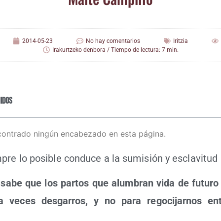
2014-05-23
No hay comentarios
Iritzia
Irakurtzeko denbora / Tiempo de lectura: 7 min.
idos
contrado ningún encabezado en esta página.
­pre lo posi­ble con­du­ce a la sumi­sión y esclavitud
 sabe que los par­tos que alum­bran vida de futu­ro
a veces des­ga­rros, y no para rego­ci­jar­nos e