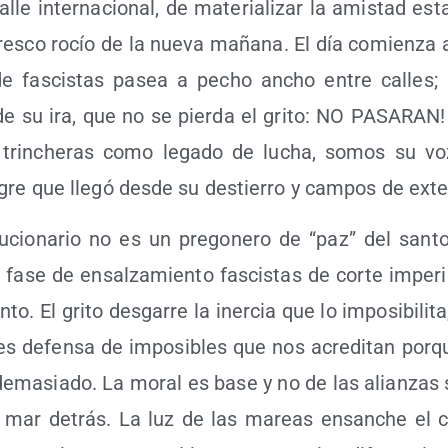
lle inter­na­cio­nal, de mate­ria­li­zar la amis­tad e
res­co rocío de la nue­va maña­na. El día comien­za 
e fas­cis­tas pasea a pecho ancho entre calles; 
e su ira, que no se pier­da el gri­to: NO PASARAN!
 trin­che­ras como lega­do de lucha, somos su vo
­gre que lle­gó des­de su des­tie­rro y cam­pos de ext
u­cio­na­rio no es un pre­go­ne­ro de “paz” del san­to 
fase de ensal­za­mien­to fas­cis­tas de cor­te impe­ria
­to. El gri­to des­ga­rre la iner­cia que lo impo­si­bi­li­t
 es defen­sa de impo­si­bles que nos acre­di­tan por­q
ema­sia­do. La moral es base y no de las alian­zas
a mar detrás. La luz de las mareas ensan­che el 