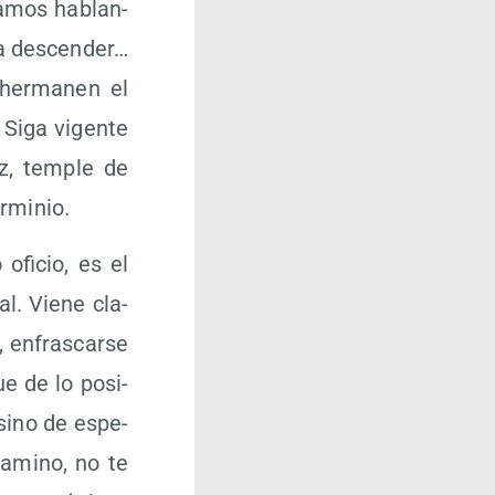
sta­mos hablan­
a des­cen­der…
her­ma­nen el
 Siga vigen­te
z, tem­ple de
erminio.
ofi­cio, es el
l. Vie­ne cla­
a, enfras­car­se
ue de lo posi­
 sino de espe­
camino, no te