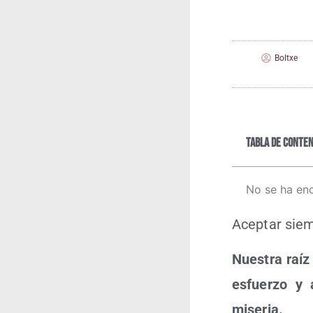
Boltxe
Tabla de conten
No se ha en
Acep­tar siem
Nues­tra raíz
esfuer­zo y 
miseria.