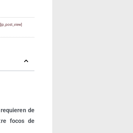
[jp_post_view]
 requie­ren de
ntre focos de