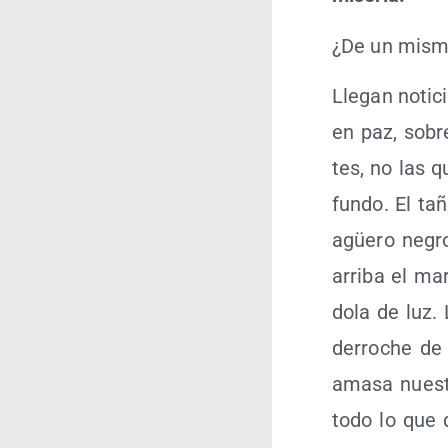
¿De un mis­mo
Lle­gan noti­
en paz, sobre
tes, no las qu
fun­do. El tañ
agüe­ro negro
arri­ba el mar
do­la de luz.
derro­che de 
ama­sa nues­t
todo lo que d