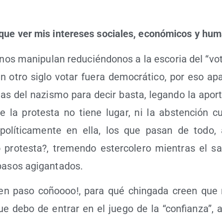
que ver mis intere­ses socia­les, eco­nó­mi­cos y h
nos mani­pu­lan redu­cién­do­nos a la esco­ria del “vot
n otro siglo votar fue­ra demo­crá­ti­co, por eso apa­
das del nazis­mo para decir bas­ta, legan­do la apor­
e la pro­tes­ta no tie­ne lugar, ni la abs­ten­ción 
zar polí­ti­ca­men­te en ella, los que pasan de todo
o­tes­ta?, tre­men­do ester­co­le­ro mien­tras el sa
 pasos agigantados.
en paso coñoooo!, para qué chin­ga­da creen que ne
ue debo de entrar en el jue­go de la “con­fian­za”, a