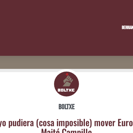
Berria
Boltxe
yo pudie­ra (cosa impo­si­ble) mover Euro
Mai­té Campillo