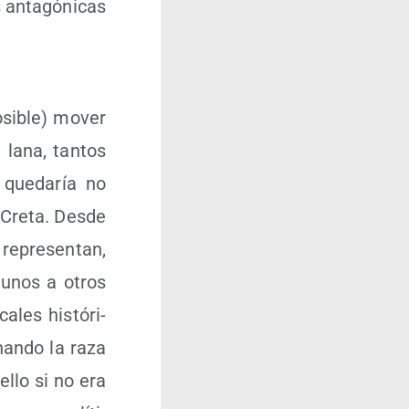
 anta­gó­ni­cas
­si­ble) mover
lana, tan­tos
 que­da­ría no
 Cre­ta. Des­de
repre­sen­tan,
 unos a otros
­les his­tó­ri­
­nan­do la raza
ello si no era