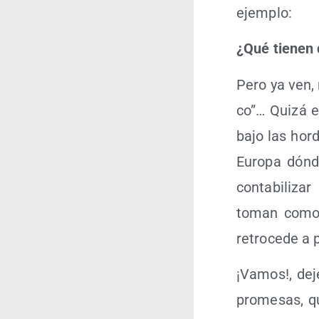
ejemplo:
¿Qué tie­nen 
Pero ya ven, 
co”… Qui­zá e
bajo las hor­
Euro­pa dón­d
con­ta­bi­li­
toman como pr
retro­ce­de a
¡Vamos!, dej
pro­me­sas, q