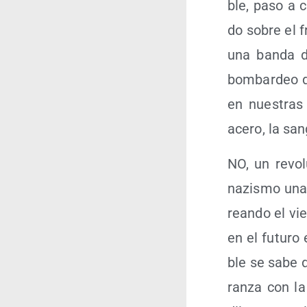
ble, paso a ca
do sobre el f
una ban­da d
bom­bar­deo d
en nues­tras
ace­ro, la san
NO, un revo­l
nazis­mo una 
rean­do el vien
en el futu­ro
ble se sabe d
ran­za con l