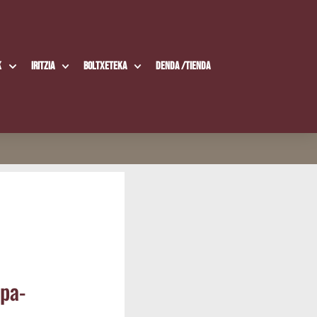
k
Iritzia
Boltxe­te­ka
Den­da /​Tien­da
­pa-