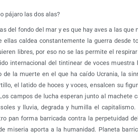
 pája­ro las dos alas?
cias del fon­do del mar y es que hay aves a las que 
 ellas cal­dea cons­tan­te­men­te la gue­rra des­de t
ie­ren libres, por eso no se las per­mi­te el res­pi­ra
i­do inter­na­cio­nal del tin­ti­near de voces mues­tra
 de la muer­te en el que ha caí­do Ucra­nia, la sin­ra
­ti­llo, el lati­do de hoces y voces, ensal­cen su figu­
 Los cam­pos de lucha espe­ran jun­to al mache­te 
soles y llu­via, degra­da y humi­lla el capi­ta­lis­mo
ro pan for­ma barri­ca­da con­tra la per­pe­tui­dad del
e mise­ria apor­ta a la huma­ni­dad. Pla­ne­ta barri­c