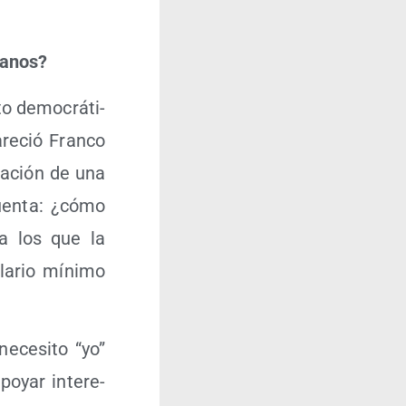
umanos?
o demo­crá­ti­
re­ció Fran­co
ta­ción de una
cuen­ta: ¿cómo
, a los que la
la­rio míni­mo
ce­si­to “yo”
po­yar intere­