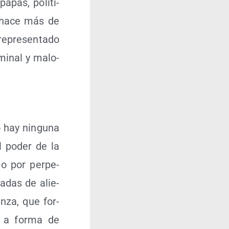
papas, polí­ti­
de hace más de
epre­sen­ta­do
mi­nal y malo­
 hay nin­gu­na
el poder de la
 o por per­pe­
a­das de alie­
n­za, que for­
, a for­ma de