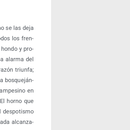
no se las deja
odos los fren­
r hon­do y pro­
 la alar­ma del
­zón triun­fa;
ra bos­que­ján­
cam­pe­sino en
. El horno que
 des­po­tis­mo
a­da alcan­za­