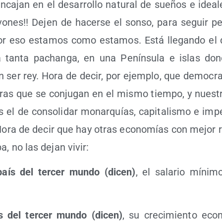
ca­jan en el desa­rro­llo natu­ral de sue­ños e idea­
vo­nes!! Dejen de hacer­se el son­so, para seguir per
por eso esta­mos como esta­mos. Está lle­gan­do el
 tan­ta pachan­ga, en una Penín­su­la e islas don
n ser rey. Hora de decir, por ejem­plo, que demo­cra­c
ras que se con­ju­gan en el mis­mo tiem­po, y nues­t
 el de con­so­li­dar monar­quías, capi­ta­lis­mo e impe
Hora de decir que hay otras eco­no­mías con mejor r
a, no las dejan vivir:
país del ter­cer mun­do (dicen)
, el sala­rio míni­
s del ter­cer mun­do (dicen)
, su cre­ci­mien­to eco­