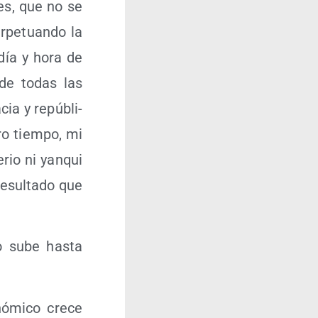
les, que no se
­pe­tuan­do la
 día y hora de
­de todas las
ia y repú­bli­
ro tiem­po, mi
­rio ni yan­qui
esul­ta­do que
mo sube has­ta
nó­mi­co cre­ce