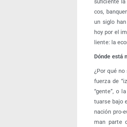
sufi­cien­te l
cos, ban­que­
un siglo han 
hoy por el im
lien­te: la ec
Dón­de está 
¿Por qué no s
fuer­za de “i
“gen­te”, o l
tuar­se bajo 
na­ción pro-e
man par­te d