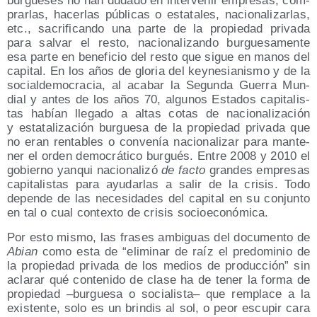
bur­gue­ses no han duda­do en inter­ve­nir empre­sas, com­
prar­las, hacer­las públi­cas o esta­ta­les, nacio­na­li­zar­las,
etc., sacri­fi­can­do una par­te de la pro­pie­dad pri­va­da
para sal­var el res­to, nacio­na­li­zan­do bur­gue­sa­men­te
esa par­te en bene­fi­cio del res­to que sigue en manos del
capi­tal. En los años de glo­ria del key­ne­sia­nis­mo y de la
social­de­mo­cra­cia, al aca­bar la Segun­da Gue­rra Mun­
dial y antes de los años 70, algu­nos Esta­dos capi­ta­lis­
tas habían lle­ga­do a altas cotas de nacio­na­li­za­ción
y esta­ta­li­za­ción bur­gue­sa de la pro­pie­dad pri­va­da que
no eran ren­ta­bles o con­ve­nía nacio­na­li­zar para man­te­
ner el orden demo­crá­ti­co bur­gués. Entre 2008 y 2010 el
gobierno yan­qui nacio­na­li­zó
de fac­to
gran­des empre­sas
capi­ta­lis­tas para ayu­dar­las a salir de la cri­sis. Todo
depen­de de las nece­si­da­des del capi­tal en su con­jun­to
en tal o cual con­tex­to de cri­sis socioeconómica.
Por esto mis­mo, las fra­ses ambi­guas del docu­men­to de
Abian
como esta de
eli­mi­nar de raíz el pre­do­mi­nio de
la pro­pie­dad pri­va­da de los medios de pro­duc­ción
sin
acla­rar qué con­te­ni­do de cla­se ha de tener la for­ma de
pro­pie­dad –bur­gue­sa o socia­lis­ta– que rem­pla­ce a la
exis­ten­te, solo es un brin­dis al sol, o peor escu­pir cara