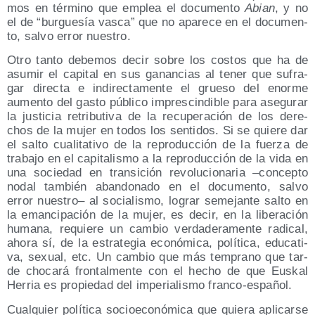
mos en tér­mino que emplea el docu­men­to
Abian
, y no
el de
bur­gue­sía vas­ca
que no apa­re­ce en el docu­men­
to, sal­vo error nuestro.
Otro tan­to debe­mos decir sobre los cos­tos que ha de
asu­mir el capi­tal en sus ganan­cias al tener que sufra­
gar direc­ta e indi­rec­ta­men­te el grue­so del enor­me
aumen­to del gas­to públi­co impres­cin­di­ble para ase­gu­rar
la jus­ti­cia retri­bu­ti­va de la recu­pe­ra­ción de los dere­
chos de la mujer en todos los sen­ti­dos. Si se quie­re dar
el sal­to cua­li­ta­ti­vo de la repro­duc­ción de la fuer­za de
tra­ba­jo en el capi­ta­lis­mo a la repro­duc­ción de la vida en
una socie­dad en tran­si­ción revo­lu­cio­na­ria –con­cep­to
nodal tam­bién aban­do­na­do en el docu­men­to, sal­vo
error nues­tro– al socia­lis­mo, lograr seme­jan­te sal­to en
la eman­ci­pa­ción de la mujer, es decir, en la libe­ra­ción
huma­na, requie­re un cam­bio ver­da­de­ra­men­te radi­cal,
aho­ra sí, de la estra­te­gia eco­nó­mi­ca, polí­ti­ca, edu­ca­ti­
va, sexual, etc. Un cam­bio que más tem­prano que tar­
de cho­ca­rá fron­tal­men­te con el hecho de que Eus­kal
Herria es pro­pie­dad del impe­ria­lis­mo franco-español.
Cual­quier polí­ti­ca socio­eco­nó­mi­ca que quie­ra apli­car­se