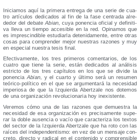
Ini­cia­mos aquí la pri­me­ra entre­ga de una serie de cua­
tro artícu­los dedi­ca­dos al fin de la fase cen­tra­da alre­
de­dor del deba­te
Abian
, cuya ponen­cia ofi­cial y defi­ni­ti­
va lle­va un tiem­po acce­si­ble en la red. Opi­na­mos que
es impres­cin­di­ble estu­diar­la dete­ni­da­men­te, entre otras
cosas para com­pren­der mejor nues­tras razo­nes y muy
en espe­cial nues­tra tesis final.
Efec­ti­va­men­te, los tres pri­me­ros comen­ta­rios, de los
cua­tro que tie­ne la serie, están dedi­ca­dos al aná­li­sis
estric­to de los tres capí­tu­los en los que se divi­de la
ponen­cia
Abian
, y el cuar­to y últi­mo será un resu­men
teó­ri­co-polí­ti­co en el que se argu­men­ta­rá la nece­si­dad
impe­rio­sa de que la Izquier­da Aber­tza­le nos dote­mos
de una orga­ni­za­ción revo­lu­cio­na­ria hoy inexistente.
Vere­mos cómo una de las razo­nes que demues­tra la
nece­si­dad de esa orga­ni­za­ción es pre­ci­sa­men­te supe­
rar la doble ausen­cia o vacío que carac­te­ri­za los tex­tos
del sec­tor de la Izquier­da Aber­tza­le que ha roto con las
raí­ces del inde­pen­den­tis­mo: en vez de un men­sa­je con­
cre­to, direc­to y radi­cal en el con­te­ni­do y com­pren­si­ble