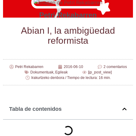
Petri Rekabarren
Abian I, la ambi­güe­dad
reformista
Petri Rekabarren
2016-06-10
2 comentarios
Dokumentuak
,
Egileak
[jp_post_view]
Irakurtzeko denbora / Tiempo de lectura: 16 min.
Tabla de contenidos