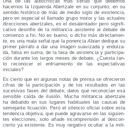
Una de las auto­crí­ti­cas más serias que debe­mos
hacer­nos la Izquier­da Aber­tza­le en su con­jun­to, en su
sen­ti­do his­tó­ri­co de más de medio siglo de exis­ten­cia,
pero en espe­cial el lla­ma­do gru­po motor y las actua­les
direc­cio­nes aber­tza­les, es el des­alen­ta­dor pero sig­ni­fi­
ca­ti­vo des­in­fle de la mili­tan­cia asis­ten­te al deba­te de
comien­zo a fin. No es bueno, o dicho más direc­ta­men­
te, es una mala señal que la ponen­cia
Abian
dedi­que su
pri­mer párra­fo a dar una ima­gen sua­vi­za­da y endul­za­
da, fal­sa en suma, de la tasa de asis­ten­cia y par­ti­ci­pa­
ción duran­te los lar­gos meses de deba­te. ¿Cues­ta tan­
to reco­no­cer el enfria­mien­to de las expec­ta­ti­vas
iniciales?
Es cier­to que en algu­nas notas de pren­sa se ofre­cie­ron
cifras de la par­ti­ci­pa­ción y de los resul­ta­dos en las
suce­si­vas fases del deba­te, datos que reco­no­cían esa
sen­si­ble caí­da de ilu­sión. Mucha mili­tan­cia aber­tza­le
ha deba­ti­do en sus luga­res habi­tua­les las cau­sas de
seme­jan­te licua­ción. Pero el silen­cio ofi­cial sobre esta
ten­den­cia obje­ti­va, que pue­de agra­var­se en las siguien­
tes elec­cio­nes, solo aña­de incom­pren­sión al des­con­
cier­to ya exis­ten­te. Es muy nega­ti­vo ocul­tar a la mili­