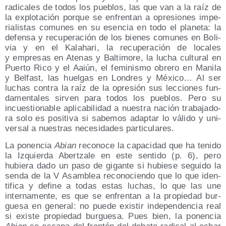
radi­ca­les de todos los pue­blos, las que van a la raíz de
la explo­ta­ción por­que se enfren­tan a opre­sio­nes impe­
ria­lis­tas comu­nes en su esen­cia en todo el pla­ne­ta: la
defen­sa y recu­pe­ra­ción de los bie­nes comu­nes en Boli­
via y en el Kalaha­ri, la recu­pe­ra­ción de loca­les
y empre­sas en Ate­nas y Bal­ti­mo­re, la lucha cul­tu­ral en
Puer­to Rico y el Aaiún, el femi­nis­mo obre­ro en Mani­la
y Bel­fast, las huel­gas en Lon­dres y Méxi­co… Al ser
luchas con­tra la raíz de la opre­sión sus lec­cio­nes fun­
da­men­ta­les sir­ven para todos los pue­blos. Pero su
incues­tio­na­ble apli­ca­bi­li­dad a nues­tra nación tra­ba­ja­do­
ra solo es posi­ti­va si sabe­mos adap­tar lo váli­do y uni­
ver­sal a nues­tras nece­si­da­des particulares.
La ponen­cia
Abian
reco­no­ce la capa­ci­dad que ha teni­do
la Izquier­da Aber­tza­le en este sen­ti­do (p. 6), pero
hubie­ra dado un paso de gigan­te si hubie­se segui­do la
sen­da de la V Asam­blea reco­no­cien­do que lo que iden­
ti­fi­ca y defi­ne a todas estas luchas, lo que las une
inter­na­men­te, es que se enfren­tan a la pro­pie­dad bur­
gue­sa en gene­ral: no pue­de exis­tir inde­pen­den­cia real
si exis­te pro­pie­dad bur­gue­sa. Pues bien, la ponen­cia