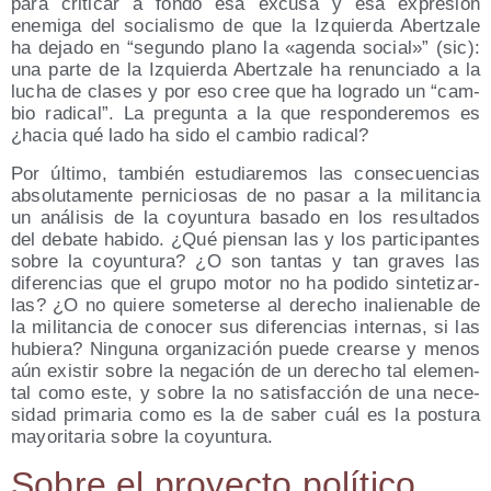
para cri­ti­car a fon­do esa excu­sa y esa expre­sión
enemi­ga del socia­lis­mo de que la Izquier­da Aber­tza­le
ha deja­do en
segun­do plano la
agen­da social
(sic):
una par­te de la Izquier­da Aber­tza­le ha renun­cia­do a la
lucha de cla­ses y por eso cree que ha logra­do un
cam­
bio radi­cal
. La pre­gun­ta a la que res­pon­de­re­mos es
¿hacia qué lado ha sido el cam­bio radical?
Por últi­mo, tam­bién estu­dia­re­mos las con­se­cuen­cias
abso­lu­ta­men­te per­ni­cio­sas de no pasar a la mili­tan­cia
un aná­li­sis de la coyun­tu­ra basa­do en los resul­ta­dos
del deba­te habi­do. ¿Qué pien­san las y los par­ti­ci­pan­tes
sobre la coyun­tu­ra? ¿O son tan­tas y tan gra­ves las
dife­ren­cias que el gru­po motor no ha podi­do sin­te­ti­zar­
las? ¿O no quie­re some­ter­se al dere­cho inalie­na­ble de
la mili­tan­cia de cono­cer sus dife­ren­cias inter­nas, si las
hubie­ra? Nin­gu­na orga­ni­za­ción pue­de crear­se y menos
aún exis­tir sobre la nega­ción de un dere­cho tal ele­men­
tal como este, y sobre la no satis­fac­ción de una nece­
si­dad pri­ma­ria como es la de saber cuál es la pos­tu­ra
mayo­ri­ta­ria sobre la coyuntura.
Sobre el pro­yec­to político