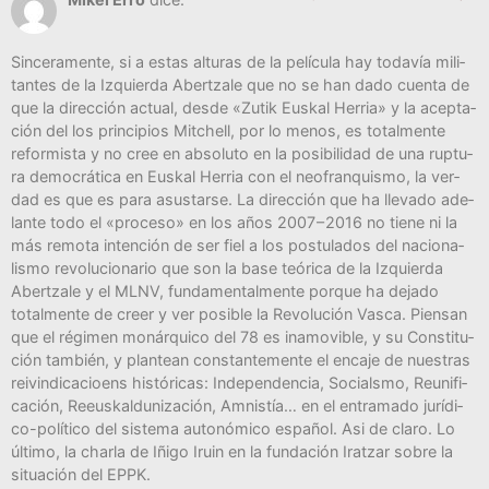
Sin­ce­ra­men­te, si a estas altu­ras de la pelí­cu­la hay toda­vía mili­
tan­tes de la Izquier­da Aber­tza­le que no se han dado cuen­ta de
que la direc­ción actual, des­de «Zutik Eus­kal Herria» y la acep­ta­
ción del los prin­ci­pios Mit­chell, por lo menos, es total­men­te
refor­mis­ta y no cree en abso­lu­to en la posi­bi­li­dad de una rup­tu­
ra demo­crá­ti­ca en Eus­kal Herria con el neo­fran­quis­mo, la ver­
dad es que es para asus­tar­se. La direc­ción que ha lle­va­do ade­
lan­te todo el «pro­ce­so» en los años 2007 – 2016 no tie­ne ni la
más remo­ta inten­ción de ser fiel a los pos­tu­la­dos del nacio­na­
lis­mo revo­lu­cio­na­rio que son la base teó­ri­ca de la Izquier­da
Aber­tza­le y el MLNV, fun­da­men­tal­men­te por­que ha deja­do
total­men­te de creer y ver posi­ble la Revo­lu­ción Vas­ca. Pien­san
que el régi­men monár­qui­co del 78 es ina­mo­vi­ble, y su Cons­ti­tu­
ción tam­bién, y plan­tean cons­tan­te­men­te el enca­je de nues­tras
rei­vin­di­ca­cioens his­tó­ri­cas: Inde­pen­den­cia, Socials­mo, Reuni­fi­
ca­ción, Reeus­kal­du­ni­za­ción, Amnis­tía… en el entra­ma­do jurí­di­
co-polí­ti­co del sis­te­ma auto­nó­mi­co espa­ñol. Asi de cla­ro. Lo
últi­mo, la char­la de Iñi­go Iruin en la fun­da­ción Iratzar sobre la
situa­ción del EPPK.