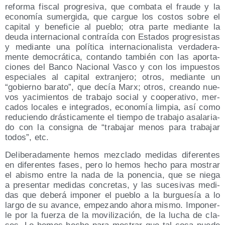
refor­ma fis­cal pro­gre­si­va, que com­ba­ta el frau­de y la
eco­no­mía sumer­gi­da, que car­gue los cos­tos sobre el
capi­tal y bene­fi­cie al pue­blo; otra par­te median­te la
deu­da inter­na­cio­nal con­traí­da con Esta­dos pro­gre­sis­tas
y median­te una polí­ti­ca inter­na­cio­na­lis­ta ver­da­de­ra­
men­te demo­crá­ti­ca, con­tan­do tam­bién con las apor­ta­
cio­nes del Ban­co Nacio­nal Vas­co y con los impues­tos
espe­cia­les al capi­tal extran­je­ro; otros, median­te un
gobierno bara­to
, que decía Marx; otros, crean­do nue­
vos yaci­mien­tos de tra­ba­jo social y coope­ra­ti­vo, mer­
ca­dos loca­les e inte­gra­dos, eco­no­mía lim­pia, así como
redu­cien­do drás­ti­ca­men­te el tiem­po de tra­ba­jo asa­la­ria­
do con la con­sig­na de
tra­ba­jar menos para tra­ba­jar
todos
, etc.
Deli­be­ra­da­men­te hemos mez­cla­do medi­das dife­ren­tes
en dife­ren­tes fases, pero lo hemos hecho para mos­trar
el abis­mo entre la nada de la ponen­cia, que se nie­ga
a pre­sen­tar medi­das con­cre­tas, y las suce­si­vas medi­
das que debe­rá impo­ner el pue­blo a la bur­gue­sía a lo
lar­go de su avan­ce, empe­zan­do aho­ra mis­mo. Impo­ner­
le por la fuer­za de la movi­li­za­ción, de la lucha de cla­