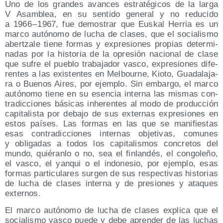
Uno de los gran­des avan­ces estra­té­gi­cos de la lar­ga
V Asam­blea, en su sen­ti­do gene­ral y no redu­ci­do
a 1966 – 1967, fue demos­trar que Eus­kal Herria es un
mar­co autó­no­mo de lucha de cla­ses, que el socia­lis­mo
aber­tza­le tie­ne for­mas y expre­sio­nes pro­pias deter­mi­
na­das por la his­to­ria de la opre­sión nacio­nal de cla­se
que sufre el pue­blo tra­ba­ja­dor vas­co, expre­sio­nes dife­
ren­tes a las exis­ten­tes en Mel­bour­ne, Kio­to, Gua­da­la­ja­
ra o Bue­nos Aires, por ejem­plo. Sin embar­go, el mar­co
autó­no­mo tie­ne en su esen­cia inter­na las mis­mas con­
tra­dic­cio­nes bási­cas inhe­ren­tes al modo de pro­duc­ción
capi­ta­lis­ta por deba­jo de sus exter­nas expre­sio­nes en
estos paí­ses. Las for­mas en las que se mani­fies­tas
esas con­tra­dic­cio­nes inter­nas obje­ti­vas, comu­nes
y obli­ga­das a todos los capi­ta­lis­mos con­cre­tos del
mun­do, quié­ran­lo o no, sea el fin­lan­dés, el con­go­le­ño,
el vas­co, el yan­qui o el indo­ne­sio, por ejem­plo, esas
for­mas par­ti­cu­la­res sur­gen de sus res­pec­ti­vas his­to­rias
de lucha de cla­ses inter­na y de pre­sio­nes y ata­ques
externos.
El mar­co autó­no­mo de lucha de cla­ses expli­ca que el
socia­lis­mo vas­co pue­de y debe apren­der de las luchas