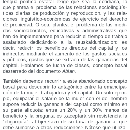
len­gua polí­ti­ca esta­tal exi­ge que sea la coti­dia­na, lo
que plan­tea el pro­ble­ma de las rela­cio­nes socio­lin­güís­
ti­cas dia­rias de pro­duc­ción y repro­duc­ción, y las rela­
cio­nes lin­güís­ti­co-eco­nó­mi­cas de ejer­ci­cio del dere­cho
de pro­pie­dad. O sea, plan­tea el pro­ble­ma de las medi­
das socio­la­bo­ra­les, edu­ca­ti­vas y admi­nis­tra­ti­vas que
han de imple­men­tar­se para redu­cir el tiem­po de tra­ba­jo
asa­la­ria­do dedi­cán­do­lo a la reus­kal­du­ni­za­ción: es
decir, redu­cir los bene­fi­cios direc­tos del capi­tal y los
indi­rec­tos median­te el aumen­to de los gas­tos socia­les
y públi­cos, gas­tos que se extraen de las ganan­cias del
capi­tal. Habla­mos de lucha de cla­ses, con­cep­to basal
des­te­rra­do del docu­men­to
Abian
.
Tam­bién debe­mos recu­rrir a este aban­do­na­do con­cep­to
basal para des­cu­brir lo anta­gó­ni­co entre la eman­ci­pa­
ción de la mujer tra­ba­ja­do­ra y el capi­tal. Un solo ejem­
plo, equi­pa­rar el sala­rio de la mujer con el del hom­bre
supo­ne redu­cir la ganan­cia del capi­tal como míni­mo en
su par­te alí­cuo­ta: entre un 20% y un 30% menos de
bene­fi­cio y la pre­gun­ta es ¿acep­ta­rá sin resis­ten­cia la
oli­gar­quía
tal tije­re­ta­zo de su tasa de ganan­cia, que
debe sumar­se a otras reduc­cio­nes? Nóte­se que uti­li­za­