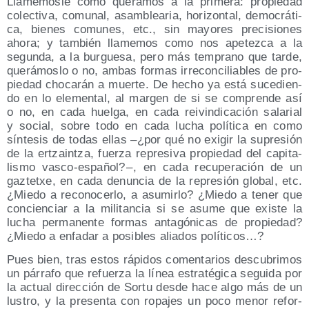
Lla­mé­mos­le como que­ra­mos a la pri­me­ra: pro­pie­dad
colec­ti­va, comu­nal, asam­blea­ria, hori­zon­tal, demo­crá­ti­
ca, bie­nes comu­nes, etc., sin mayo­res pre­ci­sio­nes
aho­ra; y tam­bién lla­me­mos como nos ape­tez­ca a la
segun­da, a la bur­gue­sa, pero más tem­prano que tar­de,
que­rá­mos­lo o no, ambas for­mas irre­con­ci­lia­bles de pro­
pie­dad cho­ca­rán a muer­te. De hecho ya está suce­dien­
do en lo ele­men­tal, al mar­gen de si se com­pren­de así
o no, en cada huel­ga, en cada rei­vin­di­ca­ción sala­rial
y social, sobre todo en cada lucha polí­ti­ca en como
sín­te­sis de todas ellas –¿por qué no exi­gir la supre­sión
de la ertzain­tza, fuer­za repre­si­va pro­pie­dad del capi­ta­
lis­mo vas­co-espa­ñol? – , en cada recu­pe­ra­ción de un
gaz­tetxe, en cada denun­cia de la repre­sión glo­bal, etc.
¿Mie­do a reco­no­cer­lo, a asu­mir­lo? ¿Mie­do a tener que
con­cien­ciar a la mili­tan­cia si se asu­me que exis­te la
lucha per­ma­nen­te for­mas anta­gó­ni­cas de pro­pie­dad?
¿Mie­do a enfa­dar a posi­bles alia­dos políticos…?
Pues bien, tras estos rápi­dos comen­ta­rios des­cu­bri­mos
un párra­fo que refuer­za la línea estra­té­gi­ca segui­da por
la actual direc­ción de Sor­tu des­de hace algo más de un
lus­tro, y la pre­sen­ta con ropa­jes un poco menor refor­