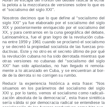
Abian
se esca­pa del fron­tón del deba­te radi­cal al echar
la pelo­ta a la mez­co­lan­za de ver­sio­nes sobre lo que es
el
socia­lis­mo del siglo XXI
.
Noso­tros deci­mos que lo que defi­ne al
socia­lis­mo del
siglo XXI
ya fue ela­bo­ra­do por el socia­lis­mo del siglo
XIX y pos­te­rior­men­te enri­que­ci­do por el socia­lis­mo del
XX, y para cen­trar­nos en la cuna geo­grá­fi­ca del deba­te,
Lati­noa­mé­ri­ca, fue el gran logro de la revo­lu­ción cuba­
na entre 1959 y 1961 cuan­do se pro­cla­mó el socia­lis­mo
y se decre­tó la pro­pie­dad socia­lis­ta de las fuer­zas pro­
duc­ti­vas. Este y no otro es el secre­to últi­mo de por qué
la revo­lu­ción cuba­na no ha sido derro­ta­da mien­tras que
otras ver­sio­nes no cuba­nas del
socia­lis­mo del siglo
XXI
han sido aplas­ta­das, no han lle­ga­do ni remo­ta­
men­te a lo alcan­za­do en Cuba, y se encuen­tran al bor­
de de la derro­ta si no corri­gen su rumbo.
Redu­cir la expe­rien­cia his­tó­ri­ca a esta fra­se:
Nos
situa­mos en los pará­me­tros del socia­lis­mo del siglo
XXI y, por lo tan­to, vemos el socia­lis­mo como radi­ca­li­
za­ción abso­lu­ta de la demo­cra­cia
, esta fra­se sin­té­ti­ca
sería váli­da si por demo­cra­cia radi­cal se enten­die­se la