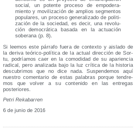
social, un poten­te pro­ce­so de empo­de­ra­
mien­to y movi­li­za­ción de amplios seg­men­tos
popu­la­res, un pro­ce­so gene­ra­li­za­do de poli­ti­
za­ción de la socie­dad, es decir, una revo­lu­
ción demo­crá­ti­ca basa­da en la actua­ción
sobe­ra­na (p. 8).
Si lee­mos este párra­fo fue­ra de con­tex­to y ais­la­do de
la deri­va teó­ri­co-polí­ti­ca de la actual direc­ción de Sor­
tu, podría­mos caer en la como­di­dad de su apa­rien­cia
radi­cal, pero ana­li­za­da bajo la luz crí­ti­ca de la his­to­ria
des­cu­bri­mos que no dice nada. Sus­pen­de­mos aquí
nues­tro comen­ta­rio de estas pala­bras por­que ten­dre­
mos que vol­ver a su con­te­ni­do en las entre­gas
posteriores.
Petri Reka­ba­rren
6 de junio de 2016