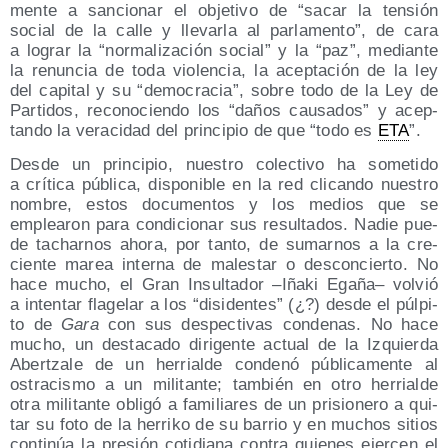
men­te a san­cio­nar el obje­ti­vo de
sacar la ten­sión
social de la calle y lle­var­la al par­la­men­to
, de cara
a lograr la
nor­ma­li­za­ción social
y la
paz
, median­te
la renun­cia de toda vio­len­cia, la acep­ta­ción de la ley
del capi­tal y su
demo­cra­cia
, sobre todo de la Ley de
Par­ti­dos, reco­no­cien­do los
daños cau­sa­dos
y acep­
tan­do la vera­ci­dad del prin­ci­pio de que
todo es
ETA
.
Des­de un prin­ci­pio, nues­tro colec­ti­vo ha some­ti­do
a crí­ti­ca públi­ca, dis­po­ni­ble en la red cli­can­do nues­tro
nom­bre, estos docu­men­tos y los medios que se
emplea­ron para con­di­cio­nar sus resul­ta­dos. Nadie pue­
de tachar­nos aho­ra, por tan­to, de sumar­nos a la cre­
cien­te marea inter­na de males­tar o des­con­cier­to. No
hace mucho, el Gran Insul­ta­dor –Iña­ki Ega­ña– vol­vió
a inten­tar fla­ge­lar a los
disi­den­tes
(¿?) des­de el púl­pi­
to de
Gara
con sus des­pec­ti­vas con­de­nas. No hace
mucho, un des­ta­ca­do diri­gen­te actual de la Izquier­da
Aber­tza­le de un herrial­de con­de­nó públi­ca­men­te al
ostra­cis­mo a un mili­tan­te; tam­bién en otro herrial­de
otra mili­tan­te obli­gó a fami­lia­res de un pri­sio­ne­ro a qui­
tar su foto de la herri­ko de su barrio y en muchos sitios
con­ti­núa la pre­sión coti­dia­na con­tra quie­nes ejer­cen el