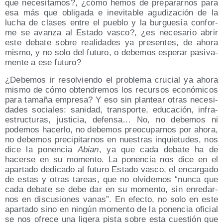
que nece­si­ta­mos?, ¿cómo hemos de pre­pa­rar­nos para
esa más que obli­ga­da e inevi­ta­ble agu­di­za­ción de la
lucha de cla­ses entre el pue­blo y la bur­gue­sía con­for­
me se avan­za al Esta­do vas­co?, ¿es nece­sa­rio abrir
este deba­te sobre reali­da­des ya pre­sen­tes, de aho­ra
mis­mo, y no solo del futu­ro, o debe­mos espe­rar pasi­va­
men­te a ese futuro?
¿Debe­mos ir resol­vien­do el pro­ble­ma cru­cial ya aho­ra
mis­mo de cómo obten­dre­mos los recur­sos eco­nó­mi­cos
para tama­ña empre­sa? Y eso sin plan­tear otras nece­si­
da­des socia­les: sani­dad, trans­por­te, edu­ca­ción, infra­
es­truc­tu­ras, jus­ti­cia, defen­sa… No, no debe­mos ni
pode­mos hacer­lo, no debe­mos preo­cu­par­nos por aho­ra,
no debe­mos pre­ci­pi­tar­nos en nues­tras inquie­tu­des, nos
dice la ponen­cia
Abian
, ya que cada deba­te ha de
hacer­se en su momen­to. La ponen­cia nos dice en el
apar­ta­do dedi­ca­do al futu­ro Esta­do vas­co, el encar­ga­do
de estas y otras tareas, que no olvi­de­mos
nun­ca que
cada deba­te se debe dar en su momen­to, sin enre­dar­
nos en dis­cu­sio­nes vanas
. En efec­to, no solo en este
apar­ta­do sino en nin­gún momen­to de la ponen­cia ofi­cial
se nos ofre­ce una lige­ra pis­ta sobre esta cues­tión que