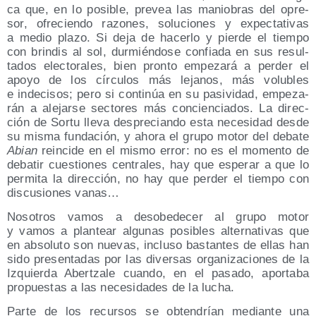
ca que, en lo posi­ble, pre­vea las manio­bras del opre­
sor, ofre­cien­do razo­nes, solu­cio­nes y expec­ta­ti­vas
a medio pla­zo. Si deja de hacer­lo y pier­de el tiem­po
con brin­dis al sol, dur­mién­do­se con­fia­da en sus resul­
ta­dos elec­to­ra­les, bien pron­to empe­za­rá a per­der el
apo­yo de los círcu­los más leja­nos, más volu­bles
e inde­ci­sos; pero si con­ti­núa en su pasi­vi­dad, empe­za­
rán a ale­jar­se sec­to­res más con­cien­cia­dos. La direc­
ción de Sor­tu lle­va des­pre­cian­do esta nece­si­dad des­de
su mis­ma fun­da­ción, y aho­ra el gru­po motor del deba­te
Abian
rein­ci­de en el mis­mo error: no es el momen­to de
deba­tir cues­tio­nes cen­tra­les, hay que espe­rar a que lo
per­mi­ta la direc­ción, no hay que per­der el tiem­po con
dis­cu­sio­nes vanas…
Noso­tros vamos a des­obe­de­cer al gru­po motor
y vamos a plan­tear algu­nas posi­bles alter­na­ti­vas que
en abso­lu­to son nue­vas, inclu­so bas­tan­tes de ellas han
sido pre­sen­ta­das por las diver­sas orga­ni­za­cio­nes de la
Izquier­da Aber­tza­le cuan­do, en el pasa­do, apor­ta­ba
pro­pues­tas a las nece­si­da­des de la lucha.
Par­te de los recur­sos se obten­drían median­te una