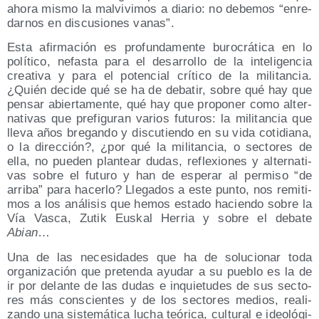
aho­ra mis­mo la mal­vi­vi­mos a dia­rio: no debe­mos
enre­
dar­nos en dis­cu­sio­nes vanas
.
Esta afir­ma­ción es pro­fun­da­men­te buro­crá­ti­ca en lo
polí­ti­co, nefas­ta para el desa­rro­llo de la inte­li­gen­cia
crea­ti­va y para el poten­cial crí­ti­co de la mili­tan­cia.
¿Quién deci­de qué se ha de deba­tir, sobre qué hay que
pen­sar abier­ta­men­te, qué hay que pro­po­ner como alter­
na­ti­vas que pre­fi­gu­ran varios futu­ros: la mili­tan­cia que
lle­va años bre­gan­do y dis­cu­tien­do en su vida coti­dia­na,
o la direc­ción?, ¿por qué la mili­tan­cia, o sec­to­res de
ella, no pue­den plan­tear dudas, refle­xio­nes y alter­na­ti­
vas sobre el futu­ro y han de espe­rar al per­mi­so
de
arri­ba
para hacer­lo? Lle­ga­dos a este pun­to, nos remi­ti­
mos a los aná­li­sis que hemos esta­do hacien­do sobre la
Vía Vas­ca, Zutik Eus­kal Herria y sobre el deba­te
Abian
…
Una de las nece­si­da­des que ha de solu­cio­nar toda
orga­ni­za­ción que pre­ten­da ayu­dar a su pue­blo es la de
ir por delan­te de las dudas e inquie­tu­des de sus sec­to­
res más cons­cien­tes y de los sec­to­res medios, rea­li­
zan­do una sis­te­má­ti­ca lucha teó­ri­ca, cul­tu­ral e ideo­ló­gi­