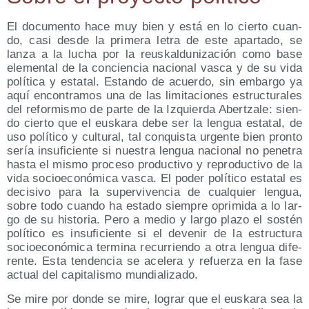
El docu­men­to hace muy bien y está en lo cier­to cuan­
do, casi des­de la pri­me­ra letra de este apar­ta­do, se
lan­za a la lucha por la reus­kal­du­ni­za­ción como base
ele­men­tal de la con­cien­cia nacio­nal vas­ca y de su vida
polí­ti­ca y esta­tal. Estan­do de acuer­do, sin embar­go ya
aquí encon­tra­mos una de las limi­ta­cio­nes estruc­tu­ra­les
del refor­mis­mo de par­te de la Izquier­da Aber­tza­le: sien­
do cier­to que el eus­ka­ra debe ser la len­gua esta­tal, de
uso polí­ti­co y cul­tu­ral, tal con­quis­ta urgen­te bien pron­to
sería insu­fi­cien­te si nues­tra len­gua nacio­nal no pene­tra
has­ta el mis­mo pro­ce­so pro­duc­ti­vo y repro­duc­ti­vo de la
vida socio­eco­nó­mi­ca vas­ca. El poder polí­ti­co esta­tal es
deci­si­vo para la super­vi­ven­cia de cual­quier len­gua,
sobre todo cuan­do ha esta­do siem­pre opri­mi­da a lo lar­
go de su his­to­ria. Pero a medio y lar­go pla­zo el sos­tén
polí­ti­co es insu­fi­cien­te si el deve­nir de la estruc­tu­ra
socio­eco­nó­mi­ca ter­mi­na recu­rrien­do a otra len­gua dife­
ren­te. Esta ten­den­cia se ace­le­ra y refuer­za en la fase
actual del capi­ta­lis­mo mundializado.
Se mire por don­de se mire, lograr que el eus­ka­ra sea la