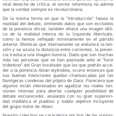
vital dere­cho de crí­ti­ca: el sec­tor refor­mis­ta no admi­te
que la ver­dad siem­pre es revolucionaria.
De la mis­ma for­ma en que la
Intro­duc­ción
fal­sea la
reali­dad del deba­te, omi­tien­do datos que son exclui­dos
de la ponen­cia ofi­cial, tam­bién ofre­ce una ima­gen idí­li­
ca de la reali­dad inter­na de la Izquier­da Aber­tza­le,
como la hemos refle­ja­do míni­ma­men­te en el párra­fo
ante­rior. Mien­tras que inter­na­men­te se endu­re­ce la ten­
sión y se azu­za la dis­tan­cia entre corrien­tes, la ponen­
cia tras­lu­ce una ima­gen ilu­so­ria. Dado que son muchas
más las per­so­nas que se han pas­ma­do ante el
furor
tri­den­tino
del Gran Insul­ta­dor que las que podrán acce­
der a la ponen­cia
Abian
leyén­do­la, ocu­rre enton­ces que
sus bue­nas inten­cio­nes que­dan cha­mus­ca­das por las
fla­mí­ge­ras con­de­nas del púl­pi­to de
Gara
. Pare­cie­ra que
algu­nos están intere­sa­dos en agu­di­zar las reales ten­
sio­nes inter­nas para abor­tar cual­quier posi­bi­li­dad de
deba­te escla­re­ce­dor, anu­lan­do con su gran supe­rio­ri­
dad mediá­ti­ca el pia­do­so y loa­ble obje­ti­vo inclu­yen­te
del gru­po motor de
Abian
.
Nues­tro colec­ti­vo se carac­te­ri­za por huir de las supo­si­