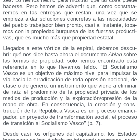
ses. Lo hemos hecho para mos­trar que tal cosa pue­de
hacer­se. Pero hemos de adver­tir que, como cons­ta­ta­
re­mos en las entre­gas que res­tan, una vez que se
empie­za a dar solu­cio­nes con­cre­tas a las nece­si­da­des
del pue­blo tra­ba­ja­dor bien pron­to, casi al ins­tan­te, topa­
mos con la pro­pie­dad bur­gue­sa de las fuer­zas pro­duc­ti­
vas, que es mucho más que pro­pie­dad estatal.
Lle­ga­dos a este vór­ti­ce de la espi­ral, debe­mos des­cu­
brir qué nos dice has­ta aho­ra el docu­men­to
Abian
sobre
las for­mas de pro­pie­dad. solo hemos encon­tra­do esta
refe­ren­cia en lo que lle­va­mos leí­do.
El Socia­lis­mo
Vas­co es un obje­ti­vo de máxi­mo nivel para impul­sar la
vía hacia la erra­di­ca­ción de toda opre­sión nacio­nal, de
cla­se o de géne­ro, un ins­tru­men­to que vie­ne a eli­mi­nar
de raíz el pre­do­mi­nio de la pro­pie­dad pri­va­da de los
medios de pro­duc­ción y la explotación/​opresión de la
mano de obra. En con­se­cuen­cia, la crea­ción y cons­
truc­ción de la Repú­bli­ca Vas­ca es un pro­ce­so eman­ci­
pa­dor, un pro­yec­to de trans­for­ma­ción social, el pro­ce­so
de tran­si­ción al Socia­lis­mo Vas­co
(p. 7).
Des­de casi los orí­ge­nes del capi­ta­lis­mo, los Esta­dos