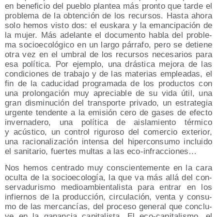
en bene­fi­cio del pue­blo plan­tea más pron­to que tar­de el
pro­ble­ma de la obten­ción de los recur­sos. Has­ta aho­ra
solo hemos vis­to dos: el eus­ka­ra y la eman­ci­pa­ción de
la mujer. Más ade­lan­te el docu­men­to habla del pro­ble­
ma socio­eco­ló­gi­co en un lar­go párra­fo, pero se detie­ne
otra vez en el umbral de los recur­sos nece­sa­rios para
esa polí­ti­ca. Por ejem­plo, una drás­ti­ca mejo­ra de las
con­di­cio­nes de tra­ba­jo y de las mate­rias emplea­das, el
fin de la cadu­ci­dad pro­gra­ma­da de los pro­duc­tos con
una pro­lon­ga­ción muy apre­cia­ble de su vida útil, una
gran dis­mi­nu­ción del trans­por­te pri­va­do, un estra­te­gia
urgen­te ten­den­te a la emi­sión cero de gases de efec­to
inver­na­de­ro, una polí­ti­ca de ais­la­mien­to tér­mi­co
y acús­ti­co, un con­trol rigu­ro­so del comer­cio exte­rior,
una racio­na­li­za­ción inten­sa del hiper­con­su­mo inclui­do
el sani­ta­rio, fuer­tes mul­tas a las eco-infracciones…
Nos hemos cen­tra­do muy cons­cien­te­men­te en la cara
ocul­ta de la socio­eco­lo­gía, la que va más allá del con­
ser­va­du­ris­mo medioam­bien­ta­lis­ta para entrar en los
infier­nos de la pro­duc­ción, cir­cu­la­ción, ven­ta y con­su­
mo de las mer­can­cías, del pro­ce­so gene­ral que con­clu­
ye en la ganan­cia capi­ta­lis­ta. El eco-capi­ta­lis­mo, el