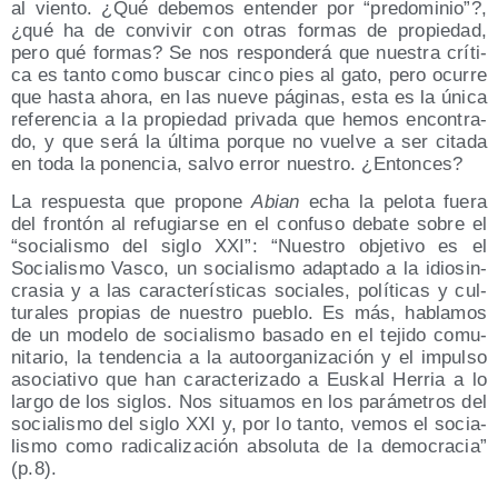
al vien­to. ¿Qué debe­mos enten­der por
pre­do­mi­nio
?,
¿qué ha de con­vi­vir con otras for­mas de pro­pie­dad,
pero qué for­mas? Se nos res­pon­de­rá que nues­tra crí­ti­
ca es tan­to como bus­car cin­co pies al gato, pero ocu­rre
que has­ta aho­ra, en las nue­ve pági­nas, esta es la úni­ca
refe­ren­cia a la pro­pie­dad pri­va­da que hemos encon­tra­
do, y que será la últi­ma por­que no vuel­ve a ser cita­da
en toda la ponen­cia, sal­vo error nues­tro. ¿Enton­ces?
La res­pues­ta que pro­po­ne
Abian
echa la pelo­ta fue­ra
del fron­tón al refu­giar­se en el con­fu­so deba­te sobre el
socia­lis­mo del siglo XXI
:
Nues­tro obje­ti­vo es el
Socia­lis­mo Vas­co, un socia­lis­mo adap­ta­do a la idio­sin­
cra­sia y a las carac­te­rís­ti­cas socia­les, polí­ti­cas y cul­
tu­ra­les pro­pias de nues­tro pue­blo. Es más, habla­mos
de un mode­lo de socia­lis­mo basa­do en el teji­do comu­
ni­ta­rio, la ten­den­cia a la auto­or­ga­ni­za­ción y el impul­so
aso­cia­ti­vo que han carac­te­ri­za­do a Eus­kal Herria a lo
lar­go de los siglos. Nos situa­mos en los pará­me­tros del
socia­lis­mo del siglo XXI y, por lo tan­to, vemos el socia­
lis­mo como radi­ca­li­za­ción abso­lu­ta de la demo­cra­cia
(p.8).