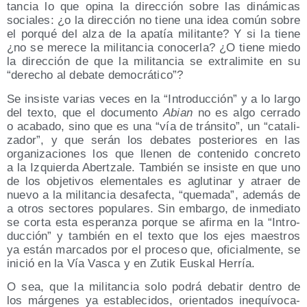
tan­cia lo que opi­na la direc­ción sobre las diná­mi­cas
socia­les: ¿o la direc­ción no tie­ne una idea común sobre
el por­qué del alza de la apa­tía mili­tan­te? Y si la tie­ne
¿no se mere­ce la mili­tan­cia cono­cer­la? ¿O tie­ne mie­do
la direc­ción de que la mili­tan­cia se extra­li­mi­te en su
dere­cho al deba­te demo­crá­ti­co
?
Se insis­te varias veces en la
Intro­duc­ción
y a lo lar­go
del tex­to, que el docu­men­to
Abian
no es algo cerra­do
o aca­ba­do, sino que es una
vía de trán­si­to
, un
cata­li­
za­dor
, y que serán los deba­tes pos­te­rio­res en las
orga­ni­za­cio­nes los que lle­nen de con­te­ni­do con­cre­to
a la Izquier­da Aber­tza­le. Tam­bién se insis­te en que uno
de los obje­ti­vos ele­men­ta­les es aglu­ti­nar y atraer de
nue­vo a la mili­tan­cia des­afec­ta,
que­ma­da
, ade­más de
a otros sec­to­res popu­la­res. Sin embar­go, de inme­dia­to
se cor­ta esta espe­ran­za por­que se afir­ma en la
Intro­
duc­ción
y tam­bién en el tex­to que los ejes maes­tros
ya están mar­ca­dos por el pro­ce­so que, ofi­cial­men­te, se
ini­ció en la Vía Vas­ca y en Zutik Eus­kal Herría.
O sea, que la mili­tan­cia solo podrá deba­tir den­tro de
los már­ge­nes ya esta­ble­ci­dos, orien­ta­dos ine­quí­vo­ca­