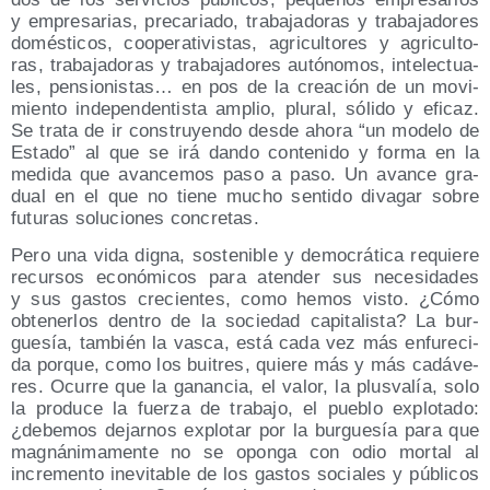
y empre­sa­rias, pre­ca­ria­do, tra­ba­ja­do­ras y tra­ba­ja­do­res
domés­ti­cos, coope­ra­ti­vis­tas, agri­cul­to­res y agri­cul­to­
ras, tra­ba­ja­do­ras y tra­ba­ja­do­res autó­no­mos, inte­lec­tua­
les, pen­sio­nis­tas… en pos de la crea­ción de un movi­
mien­to inde­pen­den­tis­ta amplio, plu­ral, sóli­do y efi­caz.
Se tra­ta de ir cons­tru­yen­do des­de aho­ra
un mode­lo de
Esta­do
al que se irá dan­do con­te­ni­do y for­ma en la
medi­da que avan­ce­mos paso a paso. Un avan­ce gra­
dual en el que no tie­ne mucho sen­ti­do diva­gar sobre
futu­ras solu­cio­nes concretas.
Pero una vida dig­na, sos­te­ni­ble y demo­crá­ti­ca requie­re
recur­sos eco­nó­mi­cos para aten­der sus nece­si­da­des
y sus gas­tos cre­cien­tes, como hemos vis­to. ¿Cómo
obte­ner­los den­tro de la socie­dad capi­ta­lis­ta? La bur­
gue­sía, tam­bién la vas­ca, está cada vez más enfu­re­ci­
da por­que, como los bui­tres, quie­re más y más cadá­ve­
res. Ocu­rre que la ganan­cia, el valor, la plus­va­lía, solo
la pro­du­ce la fuer­za de tra­ba­jo, el pue­blo explo­ta­do:
¿debe­mos dejar­nos explo­tar por la bur­gue­sía para que
mag­ná­ni­ma­men­te no se opon­ga con odio mor­tal al
incre­men­to inevi­ta­ble de los gas­tos socia­les y públi­cos