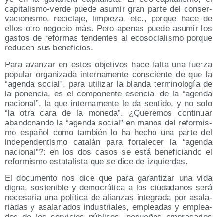
capi­ta­lis­mo-ver­de pue­de asu­mir gran par­te del con­ser­
va­cio­nis­mo, reci­cla­je, lim­pie­za, etc., por­que hace de
ellos otro nego­cio más. Pero ape­nas pue­de asu­mir los
gas­tos de refor­mas ten­den­tes al eco­so­cia­lis­mo por­que
redu­cen sus beneficios.
Para avan­zar en estos obje­ti­vos hace fal­ta una fuer­za
popu­lar orga­ni­za­da inter­na­men­te cons­cien­te de que la
agen­da social
, para uti­li­zar la blan­da ter­mi­no­lo­gía de
la ponen­cia, es el com­po­nen­te esen­cial de la
agen­da
nacio­nal
, la que inter­na­men­te le da sen­ti­do, y no solo
la otra cara de la mone­da
. ¿Que­re­mos con­ti­nuar
aban­do­nan­do la
agen­da social
en manos del refor­mis­
mo espa­ñol como tam­bién lo ha hecho una par­te del
inde­pen­den­tis­mo cata­lán para for­ta­le­cer la
agen­da
nacio­nal
?: en los dos casos se está bene­fi­cian­do el
refor­mis­mo esta­ta­lis­ta que se dice de izquierdas.
El docu­men­to nos dice que para garan­ti­zar una vida
dig­na, sos­te­ni­ble y demo­crá­ti­ca a los ciu­da­da­nos será
nece­sa­ria una polí­ti­ca de alian­zas inte­gra­da por asa­la­
ria­das y asa­la­ria­dos indus­tria­les, emplea­das y emplea­
dos de los ser­vi­cios públi­cos, peque­ños empre­sa­rios