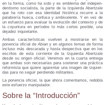
en la for­ma, como ha sido y es emble­ma del inde­pen­
den­tis­mo socia­lis­ta, la par­te de la Izquier­da Aber­tza­le
que ha roto con esa iden­ti­dad his­tó­ri­ca recu­rre a la
pala­bre­ría hue­ca, con­fu­sa y ambi­va­len­te. Y en vez de
un esfuer­zo para eva­luar la evo­lu­ción del con­tex­to y de
la coyun­tu­ra en perío­dos lo más cor­tos posi­ble, una
deja­dez inquietante.
Ambas carac­te­rís­ti­cas vuel­ven a mos­trar­se en la
ponen­cia ofi­cial de
Abian
y en algu­nos temas de for­ma
inclu­so más des­ca­ra­da y has­ta des­pec­ti­va que en los
escri­tos de esta corrien­te de la Izquier­da Aber­tza­le
des­de su ori­gen ofi­cial. Vere­mos en la cuar­ta entre­ga
que ambas son nece­sa­rias para sos­te­ner una prác­ti­ca
refor­mis­ta que quie­re apa­ren­tar una ima­gen de izquier­
das para no seguir per­dien­do militantes.
La ponen­cia ofi­cial, la que aho­ra comen­ta­mos, redo­bla
este esfuer­zo manipulador.
Sobre la
Intro­duc­ción