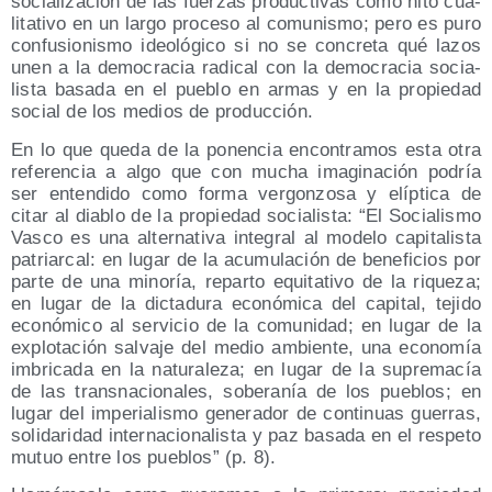
socia­li­za­ción de las fuer­zas pro­duc­ti­vas como hito cua­
li­ta­ti­vo en un lar­go pro­ce­so al comu­nis­mo; pero es puro
con­fu­sio­nis­mo ideo­ló­gi­co si no se con­cre­ta qué lazos
unen a la demo­cra­cia radi­cal con la demo­cra­cia socia­
lis­ta basa­da en el pue­blo en armas y en la pro­pie­dad
social de los medios de producción.
En lo que que­da de la ponen­cia encon­tra­mos esta otra
refe­ren­cia a algo que con mucha ima­gi­na­ción podría
ser enten­di­do como for­ma ver­gon­zo­sa y elíp­ti­ca de
citar al dia­blo de la pro­pie­dad socia­lis­ta:
El Socia­lis­mo
Vas­co es una alter­na­ti­va inte­gral al mode­lo capi­ta­lis­ta
patriar­cal: en lugar de la acu­mu­la­ción de bene­fi­cios por
par­te de una mino­ría, repar­to equi­ta­ti­vo de la rique­za;
en lugar de la dic­ta­du­ra eco­nó­mi­ca del capi­tal, teji­do
eco­nó­mi­co al ser­vi­cio de la comu­ni­dad; en lugar de la
explo­ta­ción sal­va­je del medio ambien­te, una eco­no­mía
imbri­ca­da en la natu­ra­le­za; en lugar de la supre­ma­cía
de las trans­na­cio­na­les, sobe­ra­nía de los pue­blos; en
lugar del impe­ria­lis­mo gene­ra­dor de con­ti­nuas gue­rras,
soli­da­ri­dad inter­na­cio­na­lis­ta y paz basa­da en el res­pe­to
mutuo entre los pue­blos
(p. 8).