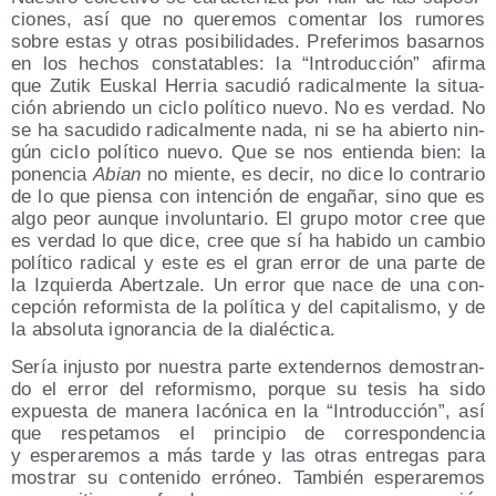
cio­nes, así que no que­re­mos comen­tar los rumo­res
sobre estas y otras posi­bi­li­da­des. Pre­fe­ri­mos basar­nos
en los hechos cons­ta­ta­bles: la
Intro­duc­ción
afir­ma
que Zutik Eus­kal Herria sacu­dió radi­cal­men­te la situa­
ción abrien­do un ciclo polí­ti­co nue­vo. No es ver­dad. No
se ha sacu­di­do radi­cal­men­te nada, ni se ha abier­to nin­
gún ciclo polí­ti­co nue­vo. Que se nos entien­da bien: la
ponen­cia
Abian
no mien­te, es decir, no dice lo con­tra­rio
de lo que pien­sa con inten­ción de enga­ñar, sino que es
algo peor aun­que invo­lun­ta­rio. El gru­po motor cree que
es ver­dad lo que dice, cree que sí ha habi­do un cam­bio
polí­ti­co radi­cal y este es el gran error de una par­te de
la Izquier­da Aber­tza­le. Un error que nace de una con­
cep­ción refor­mis­ta de la polí­ti­ca y del capi­ta­lis­mo, y de
la abso­lu­ta igno­ran­cia de la dialéctica.
Sería injus­to por nues­tra par­te exten­der­nos demos­tran­
do el error del refor­mis­mo, por­que su tesis ha sido
expues­ta de mane­ra lacó­ni­ca en la
Intro­duc­ción
, así
que res­pe­ta­mos el prin­ci­pio de corres­pon­den­cia
y espe­ra­re­mos a más tar­de y las otras entre­gas para
mos­trar su con­te­ni­do erró­neo. Tam­bién espe­ra­re­mos