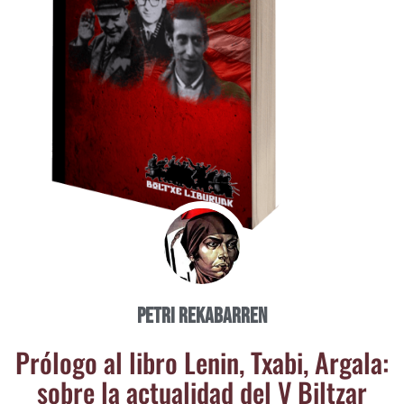
Petri Rekabarren
Pró­lo­go al libro Lenin, Txa­bi, Arga­la:
sobre la actua­li­dad del V Bil­tzar