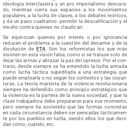
ideo­lo­gía inter­cla­sis­ta y un pro impe­ria­lis­mo des­ca­ra­
do, mien­tras cie­rra sus espa­cios a los movi­mien­tos
popu­la­res, a la lucha de cla­ses, a los deba­tes teó­ri­cos,
y da un paso cua­li­ta­ti­vo: per­mi­tir la des­ca­li­fi­ca­ción y el
insul­to con­tra quie­nes no claudican.
Se equi­vo­can quie­nes por inte­rés o por igno­ran­cia
redu­cen el pro­ble­ma a la cues­tión del desar­me y de la
diso­lu­ción de
ETA
. Son los refor­mis­tas los que más
insis­ten en esta visión fal­sa, como si se tra­ta­se solo de
dejar las armas y abra­zar la paz del opre­sor. Por el con­
tra­rio, des­de siem­pre se ha enten­di­do la lucha arma­da
como lucha tác­ti­ca supe­di­ta­da a una estra­te­gia que
pue­de emplear­la o no según los con­tex­tos y las coyun­
tu­ras. La teo­ría mar­xis­ta de la vio­len­cia revo­lu­cio­na­ria
siem­pre ha defen­di­do como prin­ci­pio estra­té­gi­co que
la vio­len­cia es la par­te­ra de la nue­va socie­dad, y que la
cla­se tra­ba­ja­do­ra debe pre­pa­rar­se para ese momen­to,
pero siem­pre ha sos­te­ni­do que las for­mas con­cre­tas
en cada cir­cuns­tan­cia deben ser pen­sa­das tác­ti­ca­men­
te por los pue­blos en lucha, sien­do ellos los que deci­
dan cómo, cuán­do, etc.