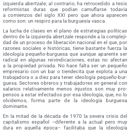
izquier­da aber­tza­le; al con­tra­rio, ha retro­ce­di­do a tesis
refor­mis­tas duras que podían camu­flar­se toda­vía
a comien­zos del siglo XXI pero que aho­ra apa­re­cen
como son: un res­pi­ro para la bur­gue­sía vasca.
La lucha de cla­ses en el plano de estra­te­gias polí­ti­cas
den­tro de la izquier­da aber­tza­le res­pon­de a la com­ple­ji­
dad de un pro­ce­so de libe­ra­ción nacio­nal en el que, por
razo­nes socia­les e his­tó­ri­cas, tie­ne bas­tan­te fuer­za la
ideo­lo­gía peque­ño-bur­gue­sa que aun­que apa­ren­te ser
radi­cal en algu­nas rei­vin­di­ca­cio­nes, estas no afec­tan
a la pro­pie­dad pri­va­da. No hace fal­ta ser un peque­ño
empre­sa­rio con un bar o tien­de­ci­ta que explo­ta a una
tra­ba­ja­do­ra o a diez para tener ideo­lo­gía peque­ño-bur­
gue­sa. Sec­to­res obre­ros y tra­ba­ja­do­res en gene­ral con
sala­rios rela­ti­va­men­te menos injus­tos son muy pro­
pen­sos a estar infec­ta­dos por esa ideo­lo­gía, que, no lo
olvi­de­mos, for­ma par­te de la ideo­lo­gía bur­gue­sa
dominante.
En la mitad de la déca­da de 1970 la seve­ra cri­sis del
capi­ta­lis­mo espa­ñol –dife­ren­te a la actual pero muy
dura en aque­lla épo­ca– faci­li­ta­ba que la ideo­lo­gía