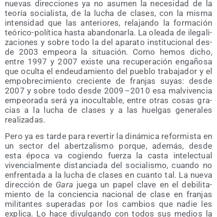
nue­vas direc­cio­nes ya no asu­men la nece­si­dad de la
teo­ría socia­lis­ta, de la lucha de cla­ses, con la mis­ma
inten­si­dad que las ante­rio­res, rela­jan­do la for­ma­ción
teó­ri­co-polí­ti­ca has­ta aban­do­nar­la. La olea­da de ile­ga­li­
za­cio­nes y sobre todo la del apa­ra­to ins­ti­tu­cio­nal des­
de 2003 empeo­ra la situa­ción. Como hemos dicho,
entre 1997 y 2007 exis­te una recu­pe­ra­ción enga­ño­sa
que ocul­ta el endeu­da­mien­to del pue­blo tra­ba­ja­dor y el
empo­bre­ci­mien­to cre­cien­te de fran­jas suyas: des­de
2007 y sobre todo des­de 2009 – 2010 esa mal­vi­ven­cia
empeo­ra­da será ya inocul­ta­ble, entre otras cosas gra­
cias a la lucha de cla­ses y a las huel­gas gene­ra­les
realizadas.
Pero ya es tar­de para rever­tir la diná­mi­ca refor­mis­ta en
un sec­tor del aber­tza­lis­mo por­que, ade­más, des­de
esta épo­ca va cogien­do fuer­za la cas­ta inte­lec­tual
viven­cial­men­te dis­tan­cia­da del socia­lis­mo, cuan­do no
enfren­ta­da a la lucha de cla­ses en cuan­to tal. La nue­va
direc­ción de
Gara
jue­ga un papel cla­ve en el debi­li­ta­
mien­to de la con­cien­cia nacio­nal de cla­se en fran­jas
mili­tan­tes supe­ra­das por los cam­bios que nadie les
expli­ca. Lo hace divul­gan­do con todos sus medios la