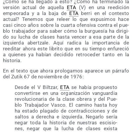
¿Cómo se ha lle­ga­do a esto? ¿Cómo ha ter­mi­na­do la
ver­sión actual de aque­lla
ETA
(V) en una reedi­ción
empeo­ra­da y a la baja de
ETA
berri en el con­tex­to
actual? Tene­mos que releer lo que expu­si­mos hace
casi cin­co años sobre la cuar­ta ofen­si­va con­tra el pue­
blo tra­ba­ja­dor para saber cómo la bur­gue­sía ha diri­gi­
do
su
lucha de cla­ses has­ta ven­cer a esa par­te de la
izquier­da aber­tza­le. Aquí radi­ca la impor­tan­cia de
reedi­tar aho­ra este libri­to que en su tiem­po enfu­re­ció
a quie­nes ya habían deci­di­do retro­ce­der tan­to en la
historia.
En el tex­to que aho­ra pro­lo­ga­mos apa­re­ce un párra­fo
del Zutik 67 de noviem­bre de 1976:
Des­de el V Bil­tzar,
ETA
se había pro­pues­to
con­ver­tir­se en una orga­ni­za­ción van­guar­dia
revo­lu­cio­na­ria de la cla­se obre­ra y del Pue­
blo Tra­ba­ja­dor Vas­co. El camino has­ta hoy
ha esta­do pla­ga­do de con­tra­dic­cio­nes y de
sal­tos a dere­cha e izquier­da. Negar­lo sería
negar toda la his­to­ria de nues­tras esci­sio­
nes, negar que la lucha de cla­ses exis­ta