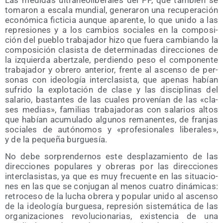
toma­ron a esca­la mun­dial, gene­ra­ron una recu­pe­ra­ción
eco­nó­mi­ca fic­ti­cia aun­que apa­ren­te, lo que uni­do a las
repre­sio­nes y a los cam­bios socia­les en la com­po­si­
ción del pue­blo tra­ba­ja­dor hizo que fue­ra cam­bian­do la
com­po­si­ción cla­sis­ta de deter­mi­na­das direc­cio­nes de
la izquier­da aber­tza­le, per­dien­do peso el com­po­nen­te
tra­ba­ja­dor y obre­ro ante­rior, fren­te al ascen­so de per­
so­nas con ideo­lo­gía inter­cla­sis­ta, que ape­nas habían
sufri­do la explo­ta­ción de cla­se y las dis­ci­pli­nas del
sala­rio, bas­tan­tes de las cua­les pro­ve­nían de las «cla­
ses medias», fami­lias tra­ba­ja­do­ras con sala­rios altos
que habían acu­mu­la­do algu­nos rema­nen­tes, de fran­jas
socia­les de autó­no­mos y «pro­fe­sio­na­les libe­ra­les»,
y de la peque­ña burguesía.
No debe sor­pren­der­nos este des­pla­za­mien­to de las
direc­cio­nes popu­la­res y obre­ras por las direc­cio­nes
inter­cla­sis­tas, ya que es muy fre­cuen­te en las situa­cio­
nes en las que se con­ju­gan al menos cua­tro diná­mi­cas:
retro­ce­so de la lucha obre­ra y popu­lar uni­do al ascen­so
de la ideo­lo­gía bur­gue­sa, repre­sión sis­te­má­ti­ca de las
orga­ni­za­cio­nes revo­lu­cio­na­rias, exis­ten­cia de una