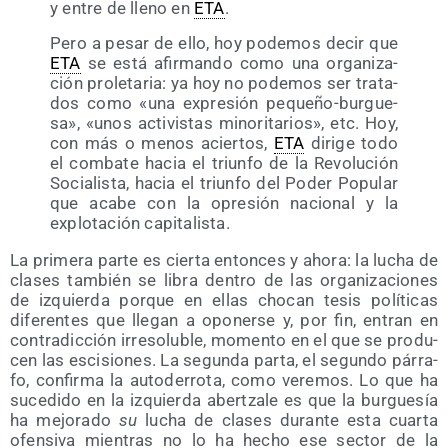
y entre de lleno en
ETA
.
Pero a pesar de ello, hoy pode­mos decir que
ETA
se está afir­man­do como una orga­ni­za­
ción pro­le­ta­ria: ya hoy no pode­mos ser tra­ta­
dos como «una expre­sión peque­ño-bur­gue­
sa», «unos acti­vis­tas mino­ri­ta­rios», etc. Hoy,
con más o menos acier­tos,
ETA
diri­ge todo
el com­ba­te hacia el triun­fo de la Revo­lu­ción
Socia­lis­ta, hacia el triun­fo del Poder Popu­lar
que aca­be con la opre­sión nacio­nal y la
explo­ta­ción capitalista.
La pri­me­ra par­te es cier­ta enton­ces y aho­ra: la lucha de
cla­ses tam­bién se libra den­tro de las orga­ni­za­cio­nes
de izquier­da por­que en ellas cho­can tesis polí­ti­cas
dife­ren­tes que lle­gan a opo­ner­se y, por fin, entran en
con­tra­dic­ción irre­so­lu­ble, momen­to en el que se pro­du­
cen las esci­sio­nes. La segun­da par­ta, el segun­do párra­
fo, con­fir­ma la auto­de­rro­ta, como vere­mos. Lo que ha
suce­di­do en la izquier­da aber­tza­le es que la bur­gue­sía
ha mejo­ra­do
su
lucha de cla­ses duran­te esta cuar­ta
ofen­si­va mien­tras no lo ha hecho ese sec­tor de la