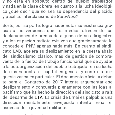
y no está en abso­lu­to den­tro del pue­blo tra­ba­ja­dor
y nada en la cla­se obre­ra, en cuan­to a la lucha ideo­ló­gi­
ca ¿qué decir que no sea su depen­den­cia del plá­ci­do
y pací­fi­co inter­cla­sis­mo de
Gara-Naiz?
Sor­tu, por su par­te, logra hacer notar su exis­ten­cia gra­
cias a las ver­sio­nes que los medios ofre­cen de las
decla­ra­cio­nes de pren­sa de algu­nos de sus diri­gen­tes
y a los espa­cios radio­te­le­vi­si­vos que gra­cio­sa­men­te le
con­ce­de el PNV, ape­nas nada más. En cuan­to al sin­di­
ca­to LAB, ace­le­ra su des­li­za­mien­to en la cues­ta aba­jo
del sin­di­ca­lis­mo clá­si­co, más de ges­tión de com­pra­
ven­ta de la fuer­za de tra­ba­jo fun­cio­na­rial que de ayu­dar
a la auto­or­ga­ni­za­ción del pue­blo tra­ba­ja­dor en su lucha
de cla­ses con­tra el capi­tal en gene­ral y con­tra la bur­
gue­sía vas­ca en par­ti­cu­lar. El docu­men­to ofi­cial a deba­
te para el Con­gre­so de 2017 inten­ta argu­men­tar ese
des­li­za­mien­to y con­cuer­da ple­na­men­te con las loas al
paci­fis­mo que ha hecho la direc­ción del sin­di­ca­to a raíz
del desar­me de
ETA
. La cri­sis de Ernai es pal­pa­ble: una
direc­ción men­tal­men­te enve­je­ci­da inten­ta fre­nar el
ascen­so de la juven­tud militante.