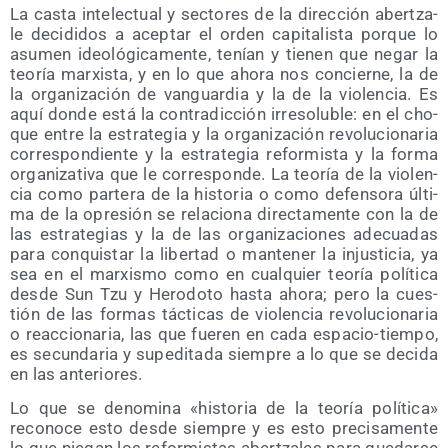
La cas­ta inte­lec­tual y sec­to­res de la direc­ción aber­tza­
le deci­di­dos a acep­tar el orden capi­ta­lis­ta por­que lo
asu­men ideo­ló­gi­ca­men­te, tenían y tie­nen que negar la
teo­ría mar­xis­ta, y en lo que aho­ra nos con­cier­ne, la de
la orga­ni­za­ción de van­guar­dia y la de la vio­len­cia. Es
aquí don­de está la con­tra­dic­ción irre­so­lu­ble: en el cho­
que entre la estra­te­gia y la orga­ni­za­ción revo­lu­cio­na­ria
corres­pon­dien­te y la estra­te­gia refor­mis­ta y la for­ma
orga­ni­za­ti­va que le corres­pon­de. La teo­ría de la vio­len­
cia como par­te­ra de la his­to­ria o como defen­so­ra últi­
ma de la opre­sión se rela­cio­na direc­ta­men­te con la de
las estra­te­gias y la de las orga­ni­za­cio­nes ade­cua­das
para con­quis­tar la liber­tad o man­te­ner la injus­ti­cia, ya
sea en el mar­xis­mo como en cual­quier teo­ría polí­ti­ca
des­de Sun Tzu y Hero­do­to has­ta aho­ra; pero la cues­
tión de las for­mas tác­ti­cas de vio­len­cia revo­lu­cio­na­ria
o reac­cio­na­ria, las que fue­ren en cada espa­cio-tiem­po,
es secun­da­ria y supe­di­ta­da siem­pre a lo que se deci­da
en las anteriores.
Lo que se deno­mi­na «his­to­ria de la teo­ría polí­ti­ca»
reco­no­ce esto des­de siem­pre y es esto pre­ci­sa­men­te