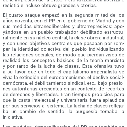
resis­tió e inclu­so obtu­vo gran­des victorias.
El cuar­to ata­que empe­zó en la segun­da mitad de los
años noven­ta, con el PP en el gobierno de Madrid y con
sus medi­das ultra­neo­li­be­ra­les y ultra­rre­pre­si­vas: apo­
yán­do­se en un pue­blo tra­ba­ja­dor debi­li­ta­do estruc­tu­
ral­men­te en su núcleo cen­tral, la cla­se obre­ra indus­trial,
y con unos obje­ti­vos cen­tra­les que pasa­ban por rom­
per la iden­ti­dad colec­ti­va del pue­blo indi­vi­dua­li­zan­do
las rela­cio­nes socia­les, de modo que pier­dan visos de
reali­dad los con­cep­tos bási­cos de la teo­ría mar­xis­ta
y por tan­to de la lucha de cla­ses. Esta ofen­si­va tuvo
a su favor que en todo el capi­ta­lis­mo impe­ria­lis­ta se
vivía la extin­ción del euro­co­mu­nis­mo, el decli­ve social­
de­mó­cra­ta, el debi­li­ta­mien­to sin­di­cal, etc., bajo pre­sio­
nes auto­ri­ta­rias cre­cien­tes en un con­tex­to de recor­tes
de dere­chos y liber­ta­des. Eran tiem­pos pro­pi­cios para
que la cas­ta inte­lec­tual y uni­ver­si­ta­ria fue­ra aplau­di­da
por sus ser­vi­cios al sis­te­ma. La lucha de cla­ses refle­ja­
ba un cam­bio de sen­ti­do: la bur­gue­sía toma­ba la
iniciativa.
Las medi­das ultra­neo­li­be­ra­les del PP, que tam­bién se