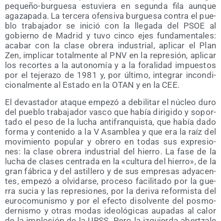
peque­ño-bur­gue­sa estu­vie­ra en segun­da fila aun­que
aga­za­pa­da. La ter­ce­ra ofen­si­va bur­gue­sa con­tra el pue­
blo tra­ba­ja­dor se ini­ció con la lle­ga­da del PSOE al
gobierno de Madrid y tuvo cin­co ejes fun­da­men­ta­les:
aca­bar con la cla­se obre­ra indus­trial, apli­car el Plan
Zen, impli­car total­men­te al PNV en la repre­sión, apli­car
los recor­tes a la auto­no­mía y a la fora­li­dad impues­tos
por el teje­ra­zo de 1981 y, por últi­mo, inte­grar incon­di­
cio­nal­men­te al Esta­do en la OTAN y en la CEE.
El devas­ta­dor ata­que empe­zó a debi­li­tar el núcleo duro
del pue­blo tra­ba­ja­dor vas­co que había diri­gi­do y sopor­
ta­do el peso de la lucha anti­fran­quis­ta, que había dado
for­ma y con­te­ni­do a la V Asam­blea y que era la raíz del
movi­mien­to popu­lar y obre­ro en todas sus expre­sio­
nes: la cla­se obre­ra indus­trial del hie­rro. La fase de la
lucha de cla­ses cen­tra­da en la «cul­tu­ra del hie­rro», de la
gran fábri­ca y del asti­lle­ro y de sus empre­sas adya­cen­
tes, empe­zó a olvi­dar­se, pro­ce­so faci­li­ta­do por la gue­
rra sucia y las repre­sio­nes, por la deri­va refor­mis­ta del
euro­co­mu­nis­mo y por el efec­to disol­ven­te del pos­mo­
der­nis­mo y otras modas ideo­ló­gi­cas aupa­das al calor
de la implo­sión de la URSS. Pero la izquier­da aber­tza­le