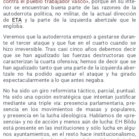
con­tra el pue­blo tra­ba­ja­dor vas­co»
, por­que en su inte­
rior se encuen­tran bue­na par­te de las razo­nes de la
auto­de­rro­ta polí­ti­ca, no mili­tar, de la actual direc­ción
de
ETA
y la par­te de la izquier­da aber­tza­le que le
engloba.
Vere­mos que la auto­de­rro­ta empe­zó a ges­tar­se duran­
te el ter­cer ata­que y que fue en el cuar­to cuan­do se
hizo irre­ver­si­ble. Tras casi cin­co años debe­mos decir
que se han agu­di­za­do las fuer­zas des­truc­to­ras que
carac­te­ri­zan la cuar­ta ofen­si­va; hemos de decir que se
han agu­di­za­do tan­to que una par­te de la izquier­da aber­
tza­le no ha podi­do aguan­tar el ata­que y ha gira­do
espec­ta­cu­lar­men­te a lo que antes negaba.
No ha sido un giro refor­mis­ta tác­ti­co, par­cial, pun­tual.
Ha sido una opción estra­té­gi­ca que inten­tan jus­ti­fi­car
median­te una tri­ple vía: pre­sen­cia par­la­men­ta­ria, pre­
sen­cia en los movi­mien­tos de masas y popu­la­res,
y pre­sen­cia en la lucha ideo­ló­gi­ca. Habla­mos de «pre­
sen­cia» y no de acción y menos aún de lucha: EH Bil­du
está pre­sen­te en las ins­ti­tu­cio­nes y sólo lucha en algu­
nos ayun­ta­mien­tos, en el res­to hace ins­ti­tu­cio­na­lis­mo,