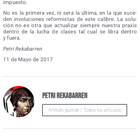
impuesto.
No es la pri­me­ra vez, ni será la últi­ma, en la que suce­
den invo­lu­cio­nes refor­mis­tas de este cali­bre. La solu­
ción no es otra que actua­li­zar siem­pre nues­tra pra­xis
den­tro de la lucha de cla­ses tal cual se libra den­tro
y fuera.
Petri Reka­ba­rren
11 de Mayo de 2017
Petri Rekabarren
Artikulo guztiak / Todos los artículos