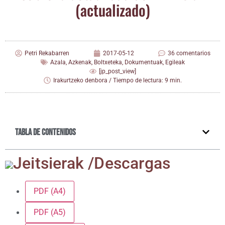
(actua­li­za­do)
Petri Rekabarren
2017-05-12
36 comentarios
Azala
,
Azkenak
,
Boltxeteka
,
Dokumentuak
,
Egileak
[jp_post_view]
Irakurtzeko denbora / Tiempo de lectura: 9 min.
Tabla de contenidos
Jeitsie­rak /​Des­car­gas
PDF (A4)
PDF (A5)