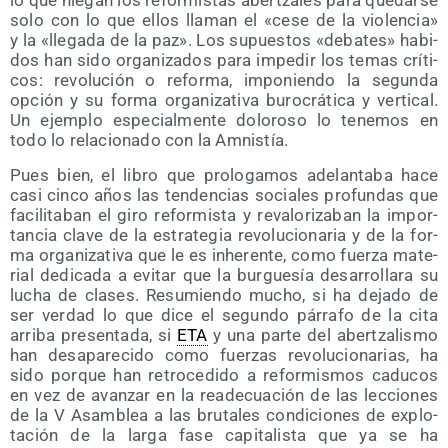
lo que nie­gan los refor­mis­tas aber­tza­les para que­dar­se
solo con lo que ellos lla­man el «cese de la vio­len­cia»
y la «lle­ga­da de la paz». Los supues­tos «deba­tes» habi­
dos han sido orga­ni­za­dos para impe­dir los temas crí­ti­
cos: revo­lu­ción o refor­ma, impo­nien­do la segun­da
opción y su for­ma orga­ni­za­ti­va buro­crá­ti­ca y ver­ti­cal.
Un ejem­plo espe­cial­men­te dolo­ro­so lo tene­mos en
todo lo rela­cio­na­do con la Amnistía.
Pues bien, el libro que pro­lo­ga­mos ade­lan­ta­ba hace
casi cin­co años las ten­den­cias socia­les pro­fun­das que
faci­li­ta­ban el giro refor­mis­ta y reva­lo­ri­za­ban la impor­
tan­cia cla­ve de la estra­te­gia revo­lu­cio­na­ria y de la for­
ma orga­ni­za­ti­va que le es inhe­ren­te, como fuer­za mate­
rial dedi­ca­da a evi­tar que la bur­gue­sía desa­rro­lla­ra su
lucha de cla­ses. Resu­mien­do mucho, si ha deja­do de
ser ver­dad lo que dice el segun­do párra­fo de la cita
arri­ba pre­sen­ta­da, si
ETA
y una par­te del aber­tza­lis­mo
han des­apa­re­ci­do como fuer­zas revo­lu­cio­na­rias, ha
sido por­que han retro­ce­di­do a refor­mis­mos cadu­cos
en vez de avan­zar en la reade­cua­ción de las lec­cio­nes
de la V Asam­blea a las bru­ta­les con­di­cio­nes de explo­
ta­ción de la lar­ga fase capi­ta­lis­ta que ya se ha