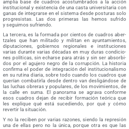
amplia base de cua­dros acos­tum­bra­dos a la acción
ins­ti­tu­cio­nal y exis­ten­cia de una cas­ta uni­ver­si­ta­ria con
ganas de inte­grar­se en el sis­te­ma des­de pos­tu­ras solo
pro­gre­sis­tas. Las dos pri­me­ras las hemos sufri­do
y segui­mos sufriendo.
La ter­ce­ra, es la for­ma­da por cien­tos de cua­dros aber­
tza­les que han mili­ta­do y mili­tan en ayun­ta­mien­tos,
dipu­tacio­nes, gobier­nos regio­na­les e ins­ti­tu­cio­nes
varias duran­te varias déca­das en muy duras con­di­cio­
nes polí­ti­cas, sin echar­se para atrás y sin ser absor­bi­
dos por el agu­je­ro negro de la corrup­ción. La his­to­ria
con­fir­ma el poder de inte­gra­ción del ins­ti­tu­cio­na­lis­mo
en su ruti­na dia­ria, sobre todo cuan­do los cua­dros que
que­rían com­ba­tir­la des­de den­tro van des­li­gán­do­se de
las luchas obre­ras y popu­la­res, de los movi­mien­tos, de
la calle en suma. El pano­ra­ma se agra­va con­for­me
esos cua­dros dejan de reci­bir for­ma­ción teó­ri­ca que
les expli­que qué está suce­dien­do, por qué y cómo
rever­tir la situación.
Y no la reci­ben por varias razo­nes, sien­do la repre­sión
una de ellas pero no la úni­ca, por­que otra es que las