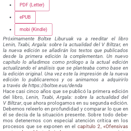
PDF (Letter)
ePUB
mobi (Kindle)
Pró­xi­ma­men­te Boltxe Libu­ruak va a reedi­tar el libro
Lenin, Txa­bi, Arga­la: sobre la actua­li­dad del V Bil­tzar
, en
la nue­va edi­ción se aña­di­rán los tex­tos que publi­ca­dos
des­de la pri­me­ra edi­ción la com­ple­men­tan. Un nue­vo
capí­tu­lo lo aña­di­mos como pró­lo­go a la actual edi­ción
actua­li­zan­do el aná­li­sis que se plan­tea­ba como base en
la edi­ción ori­gi­nal. Una vez este la impre­sión de la nue­va
edi­ción lo publi­ca­re­mos y os ani­ma­mos a adqui­rir­lo
a tra­vés de https://​boltxe​.eus/​d​e​nda
Hace casi cin­co años que se publi­có la pri­me­ra edi­ción
del libro,
Lenin, Txa­bi, Arga­la: sobre la actua­li­dad del
V Bil­tzar
, que aho­ra pro­lo­ga­mos en su segun­da edi­ción.
Debe­mos releer­lo en pro­fun­di­dad y com­pa­rar lo que en
él se decía de la situa­ción pre­sen­te. Sobre todo debe­
mos dete­ner­nos con espe­cial aten­ción crí­ti­ca en los
pro­ce­sos que se expo­nen en el
capí­tu­lo 2, «Ofen­si­vas