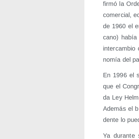
fir­mó la Ord
comer­cial, e
de 1960 el en
cano) había c
inter­cam­bio 
no­mía del pa
En 1996 el se
que el Con­gre
da Ley Helms-
Ade­más el bl
den­te lo pue­
Ya duran­te