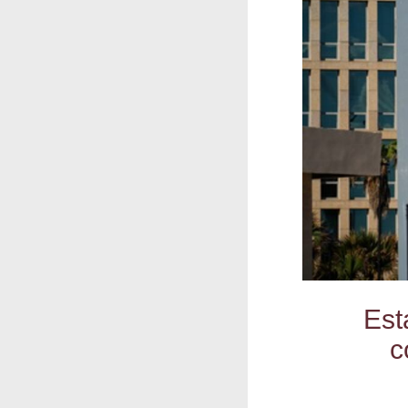
Est
c