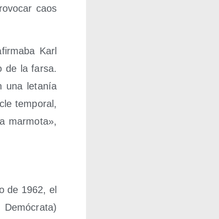
ro­vo­car caos
fir­ma­ba Karl
o de la far­sa.
 una leta­nía
le tem­po­ral,
la mar­mo­ta»,
ro de 1962, el
do Demó­cra­ta)