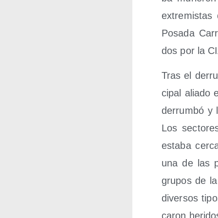
extre­mis­ta
Posa­da Carri
dos por la C
Tras el derrum
ci­pal alia­do
derrum­bó y 
Los sec­to­re
esta­ba cer­c
una de las p
gru­pos de la
diver­sos tip
ca­ron heri­d