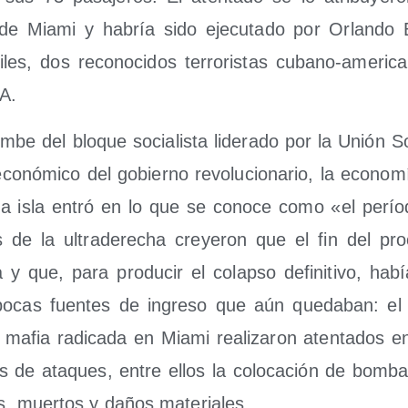
s de Mia­mi y habría sido eje­cu­ta­do por Orlan­do
­les, dos reco­no­ci­dos terro­ris­tas cubano-ame­ri­ca
IA.
­be del blo­que socia­lis­ta lide­ra­do por la Unión Sov
 eco­nó­mi­co del gobierno revo­lu­cio­na­rio, la eco­no
la isla entró en lo que se cono­ce como «el perío­d
s de la ultra­de­re­cha cre­ye­ron que el fin del pr
a y que, para pro­du­cir el colap­so defi­ni­ti­vo, hab
ocas fuen­tes de ingre­so que aún que­da­ban: el 
 mafia radi­ca­da en Mia­mi rea­li­za­ron aten­ta­dos e
os de ata­ques, entre ellos la colo­ca­ción de bom­b
os, muer­tos y daños materiales.