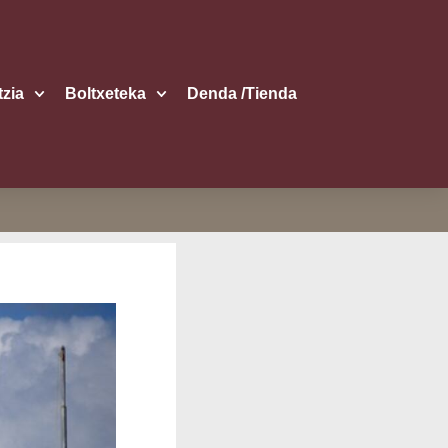
itzia
Boltxe­te­ka
Den­da /​Tien­da