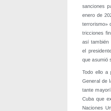
san­cio­nes p
enero de 2021
terro­ris­mo»
tric­cio­nes f
así tam­bién 
el pre­si­den
que asu­mió s
Todo ello a 
Gene­ral de l
tan­te mayo­r
Cuba que exi­
Nacio­nes Un