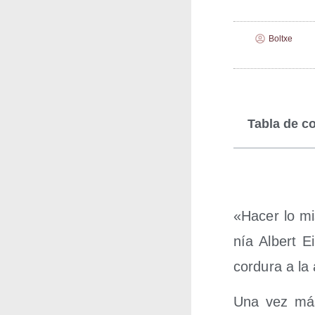
Boltxe
Tabla de c
«Hacer lo mis
nía Albert Ei
cor­du­ra a la
Una vez más,