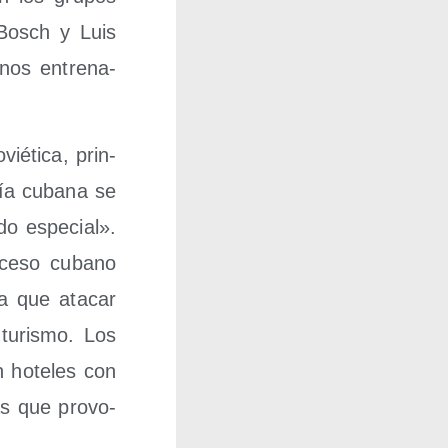
 Bosch y Luis
­nos entre­na­
ié­ti­ca, prin­
­mía cuba­na se
o espe­cial».
o­ce­so cubano
ía que ata­car
turis­mo. Los
n hote­les con
as que pro­vo­