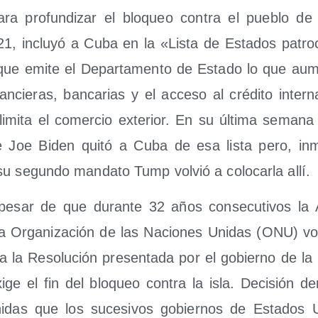
ara pro­fun­di­zar el blo­queo con­tra el pue­blo de
, inclu­yó a Cuba en la «Lis­ta de Esta­dos patro­ci
 que emi­te el Depar­ta­men­to de Esta­do lo que aum
inan­cie­ras, ban­ca­rias y el acce­so al cré­di­to inter­
limi­ta el comer­cio exte­rior. En su últi­ma sema­n
­te Joe Biden qui­tó a Cuba de esa lis­ta pero, inme
u segun­do man­da­to Tump vol­vió a colo­car­la allí.
pesar de que duran­te 32 años con­se­cu­ti­vos la
a Orga­ni­za­ción de las Nacio­nes Uni­das (ONU) v
ía la Reso­lu­ción pre­sen­ta­da por el gobierno de la 
ge el fin del blo­queo con­tra la isla. Deci­sión dem
i­das que los suce­si­vos gobier­nos de Esta­dos Un