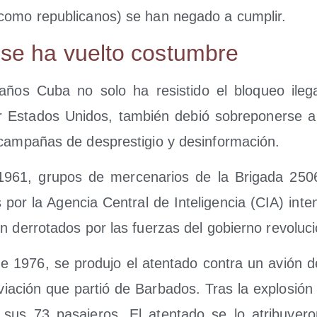
como repu­bli­ca­nos) se han nega­do a cumplir.
r se ha vuel­to costumbre
ños Cuba no solo ha resis­ti­do el blo­queo ile­gal 
 Esta­dos Uni­dos, tam­bién debió sobre­po­ner­se 
 cam­pa­ñas de des­pres­ti­gio y desinformación.
961, gru­pos de mer­ce­na­rios de la Bri­ga­da 2506
 por la Agen­cia Cen­tral de Inte­li­gen­cia (CIA) inten­
n derro­ta­dos por las fuer­zas del gobierno revoluci
e 1976, se pro­du­jo el aten­ta­do con­tra un avión 
ia­ción que par­tió de Bar­ba­dos. Tras la explo­si
sus 73 pasa­je­ros. El aten­ta­do se lo atri­bu­ye­r