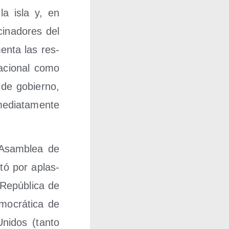
 la isla y, en
­na­do­res del
en­ta las res­
na­cio­nal como
a de gobierno,
­dia­ta­men­te
 Asam­blea de
otó por aplas­
Repú­bli­ca de
o­crá­ti­ca de
i­dos (tan­to