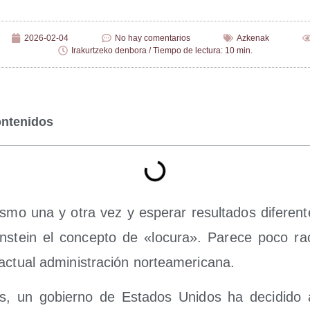
2026-02-04
No hay comentarios
Azkenak
Irakurtzeko denbora / Tiempo de lectura: 10 min.
ontenidos
­mo una y otra vez y espe­rar resul­ta­dos dife­ren­t
ns­tein el con­cep­to de «locu­ra». Pare­ce poco raci
 actual admi­nis­tra­ción norteamericana.
 un gobierno de Esta­dos Uni­dos ha deci­di­do as