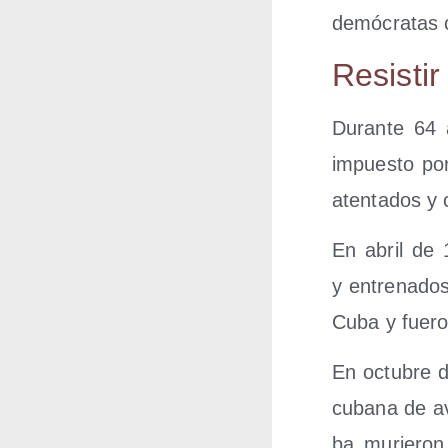
demó­cra­tas 
Resis­ti
Duran­te 64 a
impues­to por
aten­ta­dos y
En abril de 1
y entre­na­dos
Cuba y fue­ro
En octu­bre d
cuba­na de av
ba murie­ron 