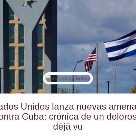
Boltxe
a­dos Uni­dos lan­za nue­vas ame­na
on­tra Cuba: cró­ni­ca de un dolo­ro­
déjà vu