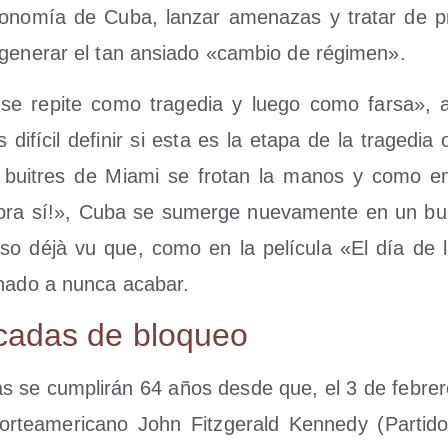
 eco­no­mía de Cuba, lan­zar ame­na­zas y tra­tar de p
gene­rar el tan ansia­do «cam­bio de régimen».
a se repi­te como tra­ge­dia y lue­go como far­sa», a
ifí­cil defi­nir si esta es la eta­pa de la tra­ge­dia 
s bui­tres de Mia­mi se fro­tan la manos y como en
o­ra sí!», Cuba se sumer­ge nue­va­men­te en un buc
­so déjà vu que, como en la pelí­cu­la «El día de 
­na­do a nun­ca acabar.
ca­das de bloqueo
 se cum­pli­rán 64 años des­de que, el 3 de febre­
nor­te­ame­ri­cano John Fitz­ge­rald Ken­nedy (Par­ti­