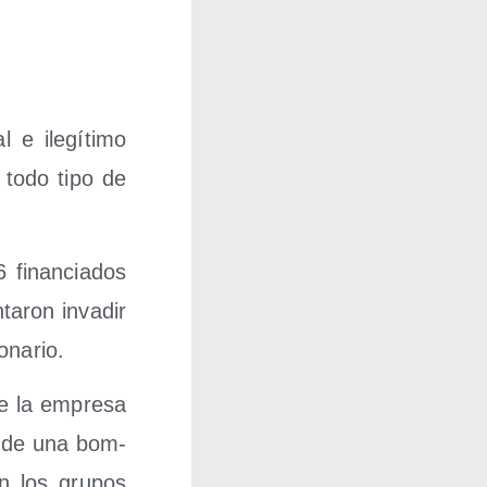
e ile­gí­ti­mo
a todo tipo de
 finan­cia­dos
ta­ron inva­dir
onario.
de la empre­sa
ón de una bom­
on los gru­pos