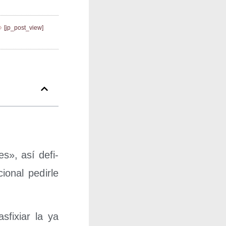
[jp_post_view]
es», así defi­
o­nal pedir­le
fi­xiar la ya