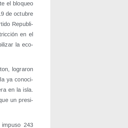
te el blo­queo
19 de octu­bre
i­do Repu­bli­
ric­ción en el
­li­zar la eco­
ton, logra­ron
 la ya cono­ci­
ra en la isla.
que un pre­si­
 impu­so 243