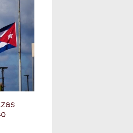
­zas
so