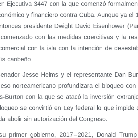
en Eje­cu­ti­va 3447 con la que comen­zó for­mal­men­
co­nó­mi­co y finan­cie­ro con­tra Cuba. Aun­que ya el 
ton­ces pre­si­den­te Dwight David Eisenho­wer (Par­t
omen­za­do con las medi­das coer­ci­ti­vas y la res­t
comer­cial con la isla con la inten­ción de des­es­ta­bi
ís caribeño.
na­dor Jes­se Helms y el repre­sen­tan­te Dan Bur­
­so nor­te­ame­ri­cano pro­fun­di­za­ra el blo­queo con
Bur­ton con la que se ata­có la inver­sión extran­je­
o­queo se con­vir­tió en Ley fede­ral lo que impi­de 
da abo­lir sin auto­ri­za­ción del Congreso.
 su pri­mer gobierno, 2017 – 2021, Donald Trump