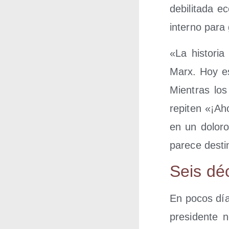
debi­li­ta­da
interno para 
«La his­to­ri
Marx. Hoy es d
Mien­tras lo
repi­ten «¡Ah
en un dolo­ro
pare­ce des­ti
Seis dé
En pocos días
pre­si­den­te 