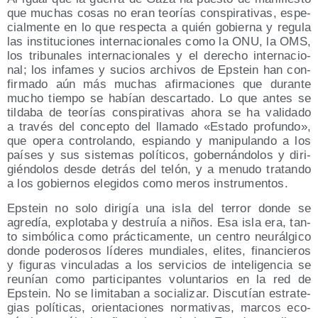
que muchas cosas no eran teo­rías cons­pi­ra­ti­vas, espe­
cial­men­te en lo que res­pec­ta a quién gobier­na y regu­la
las ins­ti­tu­cio­nes inter­na­cio­na­les como la ONU, la OMS,
los tri­bu­na­les inter­na­cio­na­les y el dere­cho inter­na­cio­
nal; los infa­mes y sucios archi­vos de Eps­tein han con­
fir­ma­do aún más muchas afir­ma­cio­nes que duran­te
mucho tiem­po se habían des­car­ta­do. Lo que antes se
til­da­ba de teo­rías cons­pi­ra­ti­vas aho­ra se ha vali­da­do
a tra­vés del con­cep­to del lla­ma­do «Esta­do pro­fun­do»,
que ope­ra con­tro­lan­do, espian­do y mani­pu­lan­do a los
paí­ses y sus sis­te­mas polí­ti­cos, gober­nán­do­los y diri­
gién­do­los des­de detrás del telón, y a menu­do tra­tan­do
a los gobier­nos ele­gi­dos como meros instrumentos.
Eps­tein no solo diri­gía una isla del terror don­de se
agre­día, explo­ta­ba y des­truía a niños. Esa isla era, tan­
to sim­bó­li­ca como prác­ti­ca­men­te, un cen­tro neu­rál­gi­co
don­de pode­ro­sos líde­res mun­dia­les, eli­tes, finan­cie­ros
y figu­ras vin­cu­la­das a los ser­vi­cios de inte­li­gen­cia se
reu­nían como par­ti­ci­pan­tes volun­ta­rios en la red de
Eps­tein. No se limi­ta­ban a socia­li­zar. Dis­cu­tían estra­te­
gias polí­ti­cas, orien­ta­cio­nes nor­ma­ti­vas, mar­cos eco­