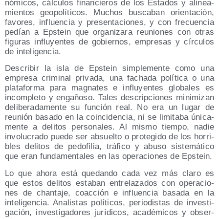
nó­mi­cos, cálcu­los finan­cie­ros de los Esta­dos y ali­nea­
mien­tos geo­po­lí­ti­cos. Muchos bus­ca­ban orien­ta­ción,
favo­res, influen­cia y pre­sen­ta­cio­nes, y con fre­cuen­cia
pedían a Eps­tein que orga­ni­za­ra reunio­nes con otras
figu­ras influ­yen­tes de gobier­nos, empre­sas y círcu­los
de inteligencia.
Des­cri­bir la isla de Eps­tein sim­ple­men­te como una
empre­sa cri­mi­nal pri­va­da, una facha­da polí­ti­ca o una
pla­ta­for­ma para mag­na­tes e influ­yen­tes glo­ba­les es
incom­ple­to y enga­ño­so. Tales des­crip­cio­nes mini­mi­zan
deli­be­ra­da­men­te su fun­ción real. No era un lugar de
reu­nión basa­do en la coin­ci­den­cia, ni se limi­ta­ba úni­ca­
men­te a deli­tos per­so­na­les. Al mis­mo tiem­po, nadie
invo­lu­cra­do pue­de ser absuel­to o pro­te­gi­do de los horri­
bles deli­tos de pedofi­lia, trá­fi­co y abu­so sis­te­má­ti­co
que eran fun­da­men­ta­les en las ope­ra­cio­nes de Epstein.
Lo que aho­ra está que­dan­do cada vez más cla­ro es
que estos deli­tos esta­ban entre­la­za­dos con ope­ra­cio­
nes de chan­ta­je, coac­ción e influen­cia basa­da en la
inte­li­gen­cia. Ana­lis­tas polí­ti­cos, perio­dis­tas de inves­ti­
ga­ción, inves­ti­ga­do­res jurí­di­cos, aca­dé­mi­cos y obser­