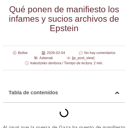
Qué ponen de mani­fies­to los
infa­mes y sucios archi­vos de
Epstein
Boltxe
2026-02-04
No hay comentarios
Azkenak
[jp_post_view]
Irakurtzeko denbora / Tiempo de lectura: 2 min.
Tabla de contenidos
Al igual que la gue­rra de Gaza ha pues­to de mani­fies­to