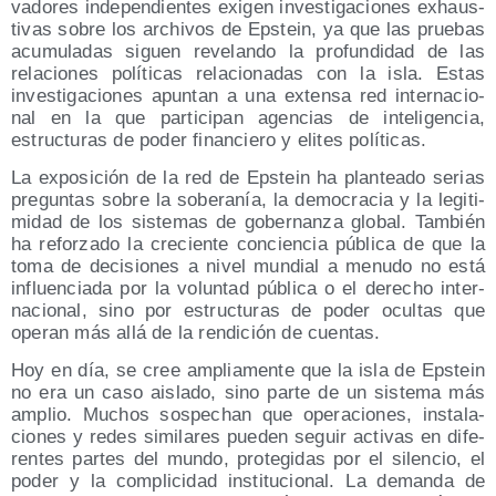
va­do­res inde­pen­dien­tes exi­gen inves­ti­ga­cio­nes exhaus­
ti­vas sobre los archi­vos de Eps­tein, ya que las prue­bas
acu­mu­la­das siguen reve­lan­do la pro­fun­di­dad de las
rela­cio­nes polí­ti­cas rela­cio­na­das con la isla. Estas
inves­ti­ga­cio­nes apun­tan a una exten­sa red inter­na­cio­
nal en la que par­ti­ci­pan agen­cias de inte­li­gen­cia,
estruc­tu­ras de poder finan­cie­ro y eli­tes políticas.
La expo­si­ción de la red de Eps­tein ha plan­tea­do serias
pre­gun­tas sobre la sobe­ra­nía, la demo­cra­cia y la legi­ti­
mi­dad de los sis­te­mas de gober­nan­za glo­bal. Tam­bién
ha refor­za­do la cre­cien­te con­cien­cia públi­ca de que la
toma de deci­sio­nes a nivel mun­dial a menu­do no está
influen­cia­da por la volun­tad públi­ca o el dere­cho inter­
na­cio­nal, sino por estruc­tu­ras de poder ocul­tas que
ope­ran más allá de la ren­di­ción de cuentas.
Hoy en día, se cree amplia­men­te que la isla de Eps­tein
no era un caso ais­la­do, sino par­te de un sis­te­ma más
amplio. Muchos sos­pe­chan que ope­ra­cio­nes, ins­ta­la­
cio­nes y redes simi­la­res pue­den seguir acti­vas en dife­
ren­tes par­tes del mun­do, pro­te­gi­das por el silen­cio, el
poder y la com­pli­ci­dad ins­ti­tu­cio­nal. La deman­da de