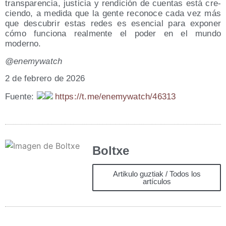
trans­pa­ren­cia, jus­ti­cia y ren­di­ción de cuen­tas está cre­
cien­do, a medi­da que la gen­te reco­no­ce cada vez más
que des­cu­brir estas redes es esen­cial para expo­ner
cómo fun­cio­na real­men­te el poder en el mun­do
moderno.
@enemywatch
2 de febre­ro de 2026
Fuen­te:
https://t.me/enemywatch/46313
Boltxe
Artikulo guztiak / Todos los
artículos