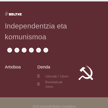
Independentzia eta
komunismoa
Artxiboa
Denda
Liburuak / Libros
Bestelakoak
/otros
2018 (copyleft) Boltxe Kolektiboa