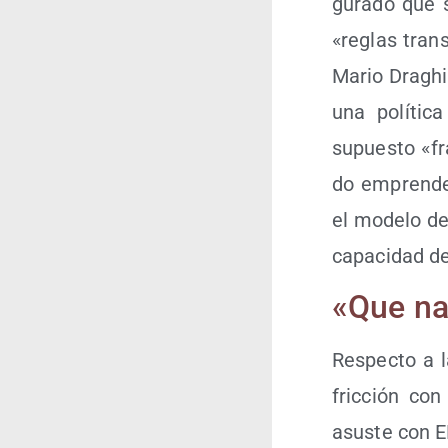
gu­ra­do que 
«reglas trans­
Mario Draghi
una polí­ti­c
supues­to «fra
do empren­de­d
el mode­lo de 
capa­ci­dad de 
«Que na
Res­pec­to a l
fric­ción con
asus­te con EH