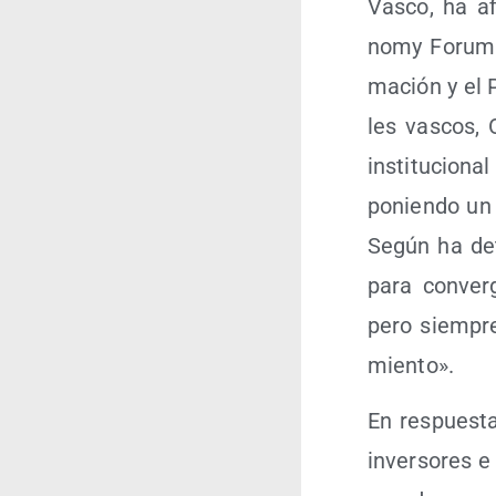
Vas­co, ha a
nomy Forum q
ma­ción y el P
les vas­cos, 
ins­ti­tu­cio­n
po­nien­do un
Según ha deta­
para con­ver
pero siem­pre
mien­to».
En res­pues­t
inver­so­res 