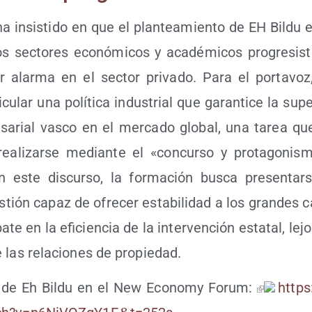
a insis­ti­do en que el plan­tea­mien­to de EH Bil­du 
s sec­to­res eco­nó­mi­cos y aca­dé­mi­cos pro­gre­sis
 alar­ma en el sec­tor pri­va­do. Para el por­ta­voz, 
cu­lar una polí­ti­ca indus­trial que garan­ti­ce la supe
­sa­rial vas­co en el mer­ca­do glo­bal, una tarea que,
ea­li­zar­se median­te el «con­cur­so y pro­ta­go­nis­
n este dis­cur­so, la for­ma­ción bus­ca pre­sen­t
tión capaz de ofre­cer esta­bi­li­dad a los gran­des ca
a­te en la efi­cien­cia de la inter­ven­ción esta­tal, lej
e las rela­cio­nes de propiedad.
ón de Eh Bil­du en el New Eco­nomy Forum:
https: