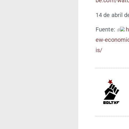
be​.com/​w​a​t​c​h​
14 de abril 
Fuen­te:
ht
e​w​-​e​c​o​n​o​m​i​c​-
is/