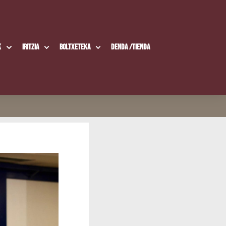
k
Iritzia
Boltxe­te­ka
Den­da /​Tien­da