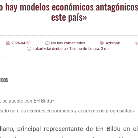
 hay mode­los eco­nó­mi­cos anta­gó­ni­co
este país»
2026-04-20
No hay comentarios
Azkenak
Irakurtzeko denbora / Tiempo de lectura: 2 min.
idos
 se asus­te con EH Bildu»
a­do con los sec­to­res eco­nó­mi­cos y aca­dé­mi­cos progresistas»
iano, prin­ci­pal repre­sen­tan­te de EH Bil­du en el