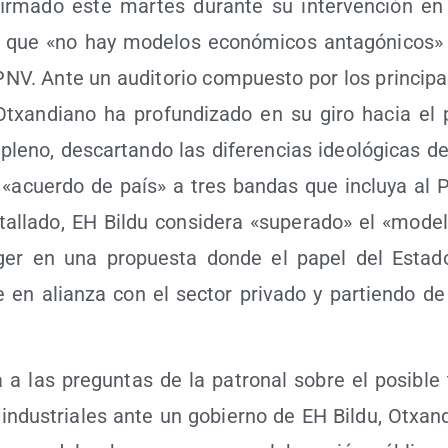
fir­ma­do este mar­tes duran­te su inter­ven­ción e
ue «no hay mode­los eco­nó­mi­cos anta­gó­ni­cos» 
NV. Ante un audi­to­rio com­pues­to por los prin­ci­pa­
Otxan­diano ha pro­fun­di­za­do en su giro hacia el 
al pleno, des­car­tan­do las dife­ren­cias ideo­ló­gi­cas 
 «acuer­do de país» a tres ban­das que inclu­ya al
lla­do, EH Bil­du con­si­de­ra «supe­ra­do» el «mode­lo
­ger en una pro­pues­ta don­de el papel del Esta­
 en alian­za con el sec­tor pri­va­do y par­tien­do de
a a las pre­gun­tas de la patro­nal sobre el posi­bl
e indus­tria­les ante un gobierno de EH Bil­du, Otxan