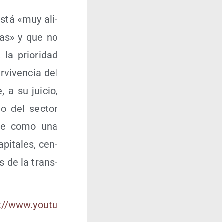
está «muy ali­
­tas» y que no
la prio­ri­dad
r­vi­ven­cia del
 a su jui­cio,
mo del sec­tor
ar­se como una
pi­ta­les, cen­
os de la trans­
//​www​.you​tu​