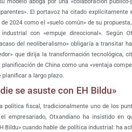
su mode­lo abo­ga por una «cola­bo­ra­ción públi­co-p
pa­ren­tes». El por­ta­voz ha cita­do explí­ci­ta­men­te
 de 2024 como el «sue­lo común» de su pro­pues­ta, 
a indus­trial con «empu­je direc­cio­nal». Según O
­ca­so del neo­li­be­ra­lis­mo» obli­ga­ría a tran­si­tar 
or» que diri­ja la trans­for­ma­ción tec­no­ló­gi­ca, ci
pla­ni­fi­ca­ción de Chi­na como una «ven­ta­ja com­pe­t
pla­ni­fi­car a lar­go plazo.
die se asus­te con EH Bildu»
a polí­ti­ca fis­cal, tra­di­cio­nal­men­te uno de los p
 el empre­sa­ria­do, Otxan­diano ha insis­ti­do en
 Bil­du» cuan­do hable de polí­ti­ca indus­trial: ha ac