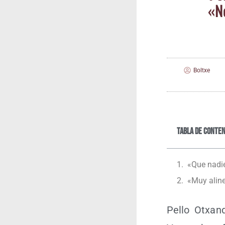
«No
Boltxe
Tabla de conten
«Que nadie
«Muy ali­ne
Pello Otxan­d