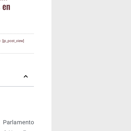
s en
[jp_post_view]
 Par­la­men­to