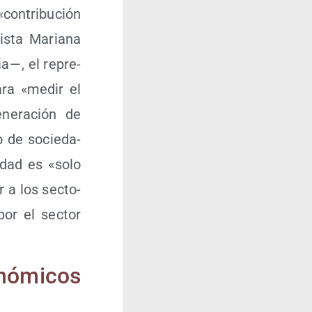
on­tri­bu­ción
is­ta Maria­na
 — , el repre­
para «medir el
ne­ra­ción de
 de socie­da­
i­dad es «solo
 a los sec­to­
por el sec­tor
nó­mi­cos