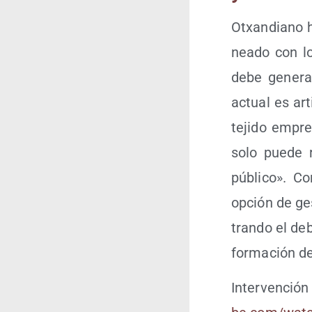
Otxan­diano h
nea­do con lo
debe gene­rar
actual es arti­
teji­do empre
solo pue­de r
públi­co». Co
opción de ges­
tran­do el deb
for­ma­ción d
Inter­ven­ci