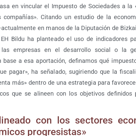
basa en vin­cu­lar el Impues­to de Socie­da­des a la «c
 com­pa­ñías». Citan­do un estu­dio de la eco­no­m
—actual­men­te en manos de la Dipu­tación de Biz­kaia
 EH Bil­du ha plan­tea­do el uso de indi­ca­do­res 
las empre­sas en el desa­rro­llo social o la ge
 base a esa apor­ta­ción, defi­na­mos qué impues­to
ue pagar», ha seña­la­do, sugi­rien­do que la fis­ca­l
n­ta más» den­tro de una estra­te­gia para favo­re­cer
­cos que se ali­neen con los obje­ti­vos defi­ni­dos 
­nea­do con los sec­to­res eco­
­mi­cos progresistas»