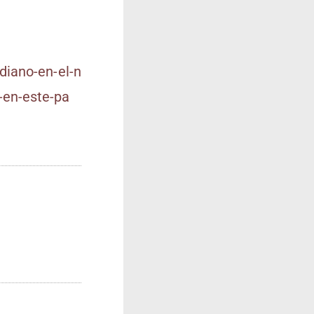
a​n​o​-​e​n​-​e​l​-​n​
e​n​-​e​s​t​e​-​p​a​