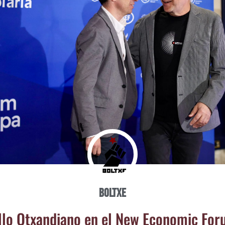
Boltxe
llo Otxan­diano en el New Eco­no­mic For