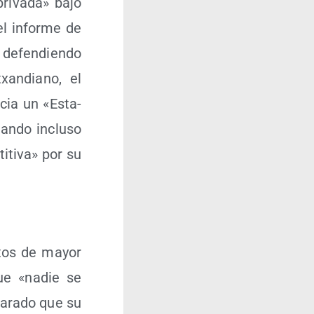
ri­va­da» bajo
 el infor­me de
defen­dien­do
txan­diano, el
hacia un «Esta­
tan­do inclu­so
i­ti­va» por su
un­tos de mayor
 que «nadie se
la­ra­do que su