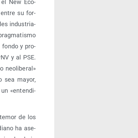
n el New Eco­
entre su for­
les indus­tria­
prag­ma­tis­mo
de fon­do y pro­
 PNV y al PSE.
 neo­li­be­ral»
do sea mayor,
 un «enten­di­
e temor de los
­diano ha ase­