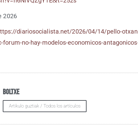
&
?​v​=​n​6​N​i​V​Q​Z​g​Y​1​E​
​t​=​2​52s
de 2026
tps://​dia​rio​so​cia​lis​ta​.net/​2​0​2​6​/​0​4​/​1​4​/​p​e​l​l​o​-​o​t​x​a​n​d​i​
​f​o​r​u​m​-​n​o​-​h​a​y​-​m​o​d​e​l​o​s​-​e​c​o​n​o​m​i​c​o​s​-​a​n​t​a​g​o​n​i​c​o​s​-​
Boltxe
Artikulo guztiak / Todos los artículos