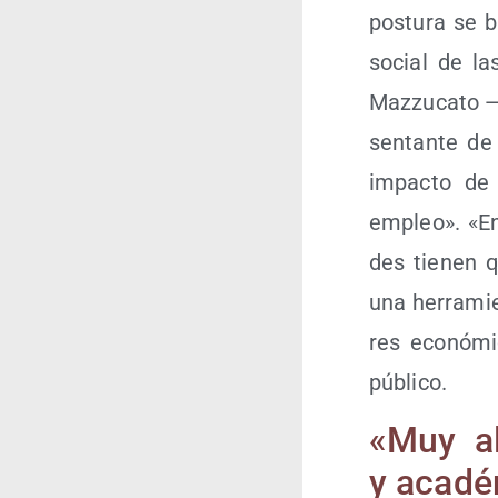
pos­tu­ra se 
social de las
Maz­zu­ca­to 
sen­tan­te de
impac­to de 
empleo». «En
des tie­nen q
una herra­mie
res eco­nó­mi
público.
«Muy ali
y aca­dé