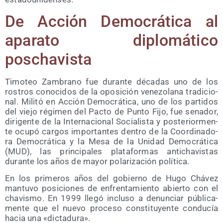
De Acción Demo­crá­ti­ca al
apa­ra­to diplo­má­ti­co
poschavista
Timo­teo Zam­brano fue duran­te déca­das uno de los
ros­tros cono­ci­dos de la opo­si­ción vene­zo­la­na tra­di­cio­
nal. Mili­tó en Acción Demo­crá­ti­ca, uno de los par­ti­dos
del vie­jo régi­men del Pac­to de Pun­to Fijo, fue sena­dor,
diri­gen­te de la Inter­na­cio­nal Socia­lis­ta y pos­te­rior­men­
te ocu­pó car­gos impor­tan­tes den­tro de la Coor­di­na­do­
ra Demo­crá­ti­ca y la Mesa de la Uni­dad Demo­crá­ti­ca
(MUD), las prin­ci­pa­les pla­ta­for­mas anti­cha­vis­tas
duran­te los años de mayor pola­ri­za­ción política.
En los pri­me­ros años del gobierno de Hugo Chá­vez
man­tu­vo posi­cio­nes de enfren­ta­mien­to abier­to con el
cha­vis­mo. En 1999 lle­gó inclu­so a denun­ciar públi­ca­
men­te que el nue­vo pro­ce­so cons­ti­tu­yen­te con­du­cía
hacia una «dic­ta­du­ra».