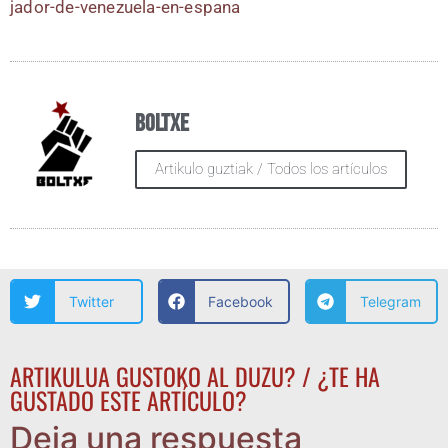
j​a​d​o​r​-​d​e​-​v​e​n​e​z​u​e​l​a​-​e​n​-​e​s​p​ana
Boltxe
Artikulo guztiak / Todos los artículos
Twitter
Facebook
Telegram
ARTIKULUA GUSTOKO AL DUZU? / ¿TE HA
GUSTADO ESTE ARTÍCULO?
Deja una respuesta