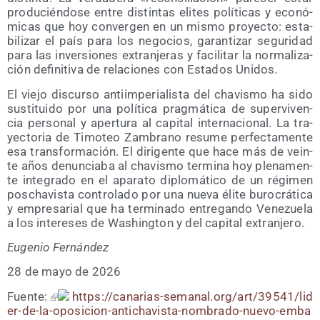
pro­du­cién­do­se entre dis­tin­tas eli­tes polí­ti­cas y eco­nó­
mi­cas que hoy con­ver­gen en un mis­mo pro­yec­to: esta­
bi­li­zar el país para los nego­cios, garan­ti­zar segu­ri­dad
para las inver­sio­nes extran­je­ras y faci­li­tar la nor­ma­li­za­
ción defi­ni­ti­va de rela­cio­nes con Esta­dos Unidos.
El vie­jo dis­cur­so anti­im­pe­ria­lis­ta del cha­vis­mo ha sido
sus­ti­tui­do por una polí­ti­ca prag­má­ti­ca de super­vi­ven­
cia per­so­nal y aper­tu­ra al capi­tal inter­na­cio­nal. La tra­
yec­to­ria de Timo­teo Zam­brano resu­me per­fec­ta­men­te
esa trans­for­ma­ción. El diri­gen­te que hace más de vein­
te años denun­cia­ba al cha­vis­mo ter­mi­na hoy ple­na­men­
te inte­gra­do en el apa­ra­to diplo­má­ti­co de un régi­men
pos­cha­vis­ta con­tro­la­do por una nue­va éli­te buro­crá­ti­ca
y empre­sa­rial que ha ter­mi­na­do entre­gan­do Vene­zue­la
a los intere­ses de Washing­ton y del capi­tal extranjero.
Euge­nio Fernández
28 de mayo de 2026
Fuen­te:
https://​cana​rias​-sema​nal​.org/​a​r​t​/​3​9​5​4​1​/​l​i​d​
e​r​-​d​e​-​l​a​-​o​p​o​s​i​c​i​o​n​-​a​n​t​i​c​h​a​v​i​s​t​a​-​n​o​m​b​r​a​d​o​-​n​u​e​v​o​-​e​m​b​a​