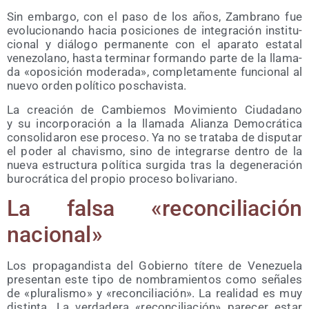
Sin embar­go, con el paso de los años, Zam­brano fue
evo­lu­cio­nan­do hacia posi­cio­nes de inte­gra­ción ins­ti­tu­
cio­nal y diá­lo­go per­ma­nen­te con el apa­ra­to esta­tal
vene­zo­lano, has­ta ter­mi­nar for­man­do par­te de la lla­ma­
da «opo­si­ción mode­ra­da», com­ple­ta­men­te fun­cio­nal al
nue­vo orden polí­ti­co poschavista.
La crea­ción de Cam­bie­mos Movi­mien­to Ciu­da­dano
y su incor­po­ra­ción a la lla­ma­da Alian­za Demo­crá­ti­ca
con­so­li­da­ron ese pro­ce­so. Ya no se tra­ta­ba de dispu­tar
el poder al cha­vis­mo, sino de inte­grar­se den­tro de la
nue­va estruc­tu­ra polí­ti­ca sur­gi­da tras la dege­ne­ra­ción
buro­crá­ti­ca del pro­pio pro­ce­so bolivariano.
La fal­sa «recon­ci­lia­ción
nacional»
Los pro­pa­gan­dis­ta del Gobierno títe­re de Vene­zue­la
pre­sen­tan este tipo de nom­bra­mien­tos como seña­les
de «plu­ra­lis­mo» y «recon­ci­lia­ción». La reali­dad es muy
dis­tin­ta. La ver­da­de­ra «recon­ci­lia­ción» pare­cer estar