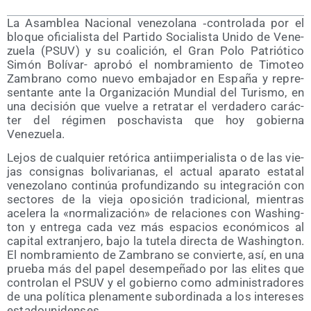
La Asam­blea Nacio­nal vene­zo­la­na ‑con­tro­la­da por el
blo­que ofi­cia­lis­ta del Par­ti­do Socia­lis­ta Uni­do de Vene­
zue­la (PSUV) y su coa­li­ción, el Gran Polo Patrió­ti­co
Simón Bolí­var- apro­bó el nom­bra­mien­to de Timo­teo
Zam­brano como nue­vo emba­ja­dor en Espa­ña y repre­
sen­tan­te ante la Orga­ni­za­ción Mun­dial del Turis­mo, en
una deci­sión que vuel­ve a retra­tar el ver­da­de­ro carác­
ter del régi­men pos­cha­vis­ta que hoy gobier­na
Venezuela.
Lejos de cual­quier retó­ri­ca anti­im­pe­ria­lis­ta o de las vie­
jas con­sig­nas boli­va­ria­nas, el actual apa­ra­to esta­tal
vene­zo­lano con­ti­núa pro­fun­di­zan­do su inte­gra­ción con
sec­to­res de la vie­ja opo­si­ción tra­di­cio­nal, mien­tras
ace­le­ra la «nor­ma­li­za­ción» de rela­cio­nes con Washing­
ton y entre­ga cada vez más espa­cios eco­nó­mi­cos al
capi­tal extran­je­ro, bajo la tute­la direc­ta de Washing­ton.
El nom­bra­mien­to de Zam­brano se con­vier­te, así, en una
prue­ba más del papel desem­pe­ña­do por las eli­tes que
con­tro­lan el PSUV y el gobierno como admi­nis­tra­do­res
de una polí­ti­ca ple­na­men­te subor­di­na­da a los intere­ses
estadounidenses.