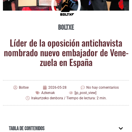
Boltxe
Líder de la opo­si­ción anti­cha­vis­ta
nom­bra­do nue­vo emba­ja­dor de Vene­
zue­la en España
Boltxe
2026-05-28
No hay comentarios
Azkenak
[jp_post_view]
Irakurtzeko denbora / Tiempo de lectura: 2 min.
Tabla de contenidos