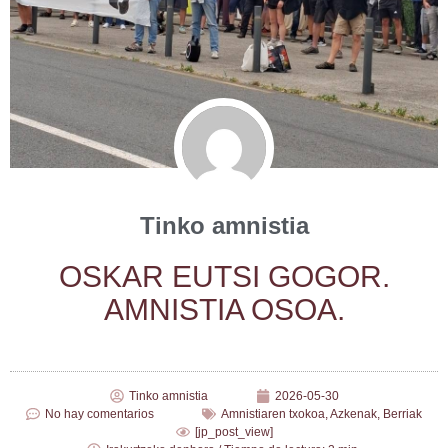
Tinko amnistia
OSKAR EUTSI GOGOR.
AMNISTIA OSOA.
Tinko amnistia
2026-05-30
No hay comentarios
Amnistiaren txokoa
,
Azkenak
,
Berriak
[jp_post_view]