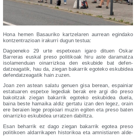
Hona hemen Basau­ri­ko kar­tze­la­ren aurrean egin­da­ko
kon­tzen­tra­zioan ira­ku­rri dugun testua:
Dagoe­ne­ko 29 urte espetxean iga­ro dituen Oskar
Barre­ras eus­kal pre­so poli­ti­koak hiru aste dara­matza
iso­la­men­duan oina­rriz­koa den esku­bi­de bat defen­
datzea­ga­tik, hau da, zie­gan baka­rrik ego­te­ko esku­bi­dea
defen­datzea­ga­tik hain zuzen.
Joan zen astean sala­tu genuen gisa berean, espai­niar
esta­tua­ren espetxe lege­diak berak ere argi dio pre­so
bakoitzak zie­gan baka­rrik ego­te­ko esku­bi­dea due­la,
bai­na bes­te hamai­ka aldiz ger­ta­tu izan den legez, orain
ere beraien lege pro­pioa­ri muzin egi­ten eta pre­so baten
oina­rriz­ko esku­bi­dea urratzen dabiltza.
Esan beha­rrik ez dago zie­gan baka­rrik ego­tea pre­so
poli­ti­koen alda­rri­ka­pen his­to­ri­koa eta amnis­tia­ren alde­