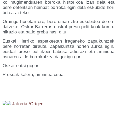
ko mugi­men­dua­ren borro­ka his­to­ri­koa izan dela eta
bere defen­tsan hain­bat borro­ka egin dela esku­bi­de hori
betearazteko.
Orain­go hone­tan ere, bere oina­rriz­ko esku­bi­dea defen­
datze­ko, Oskar Barre­ras eus­kal pre­so poli­ti­koak komu­
ni­ka­zio eta patio gre­ba hasi ditu.
Eus­kal Herri­ko espetxee­tan ira­ga­ne­ko zapal­kun­tzek
bere horre­tan dirau­te. Zapal­kun­tza horien aur­ka egin,
eus­kal pre­so poli­ti­koei babe­sa adie­ra­zi eta amnis­tia
osoa­ren alde borro­katzea dago­ki­gu guri.
Oskar eutsi gogor!
Pre­soak kale­ra, amnis­tia osoa!
Jato­rria /​Ori­gen